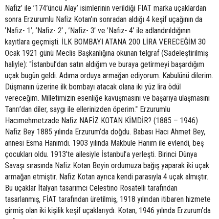
Nafiz’ ile ’174’üncü Alay’ isimlerinin verildiği FIAT marka uçaklardan
sonra Erzurumlu Nafiz Kotan’ın sonradan aldığı 4 keşif uçağının da
’Nafiz- 1’, ’Nafiz- 2’ , ’Nafiz- 3’ ve ’Nafiz- 4’ ile adlandırıldığının
kayıtlara geçmişti. İLK BOMBAYI ATANA 200 LİRA VERECEĞİM 30
Ocak 1921 günü Meclis Başkanlığına okunan telgraf (Sadeleştirilmiş
haliyle): "İstanbul’dan satın aldığım ve buraya getirmeyi başardığım
uçak bugün geldi. Adıma orduya armağan ediyorum. Kabulünü dilerim.
Düşmanın üzerine ilk bombayı atacak olana iki yüz lira ödül
vereceğim. Milletimizin esenliğe kavuşmasını ve başarıya ulaşmasını
Tanrı’dan diler, saygı ile ellerinizden öperim." Erzurumlu
Hacımehmetzade Nafiz NAFİZ KOTAN KİMDİR? (1885 – 1946)
Nafiz Bey 1885 yılında Erzurum’da doğdu. Babası Hacı Ahmet Bey,
annesi Esma Hanımdı. 1903 yılında Makbule Hanım ile evlendi, beş
çocukları oldu. 1913’te ailesiyle İstanbul’a yerleşti. Birinci Dünya
Savaşı sırasında Nafiz Kotan Beyin ordumuza bağış yaparak iki uçak
armağan etmiştir. Nafiz Kotan ayrıca kendi parasıyla 4 uçak almıştır.
Bu uçaklar İtalyan tasarımcı Celestino Rosatelli tarafından
tasarlanmış, FİAT tarafından üretilmiş, 1918 yılından itibaren hizmete
girmiş olan iki kişilik keşif uçaklarıydı. Kotan, 1946 yılında Erzurum’da