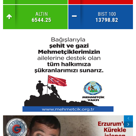
ALTIN
BIST 100
6544.25
13798.82