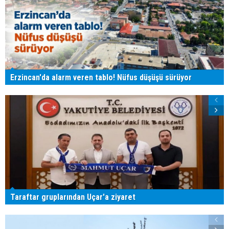
Erzincan'da alarm veren tablo! Nüfus düşüşü sürüyor
Taraftar gruplarından Uçar'a ziyaret