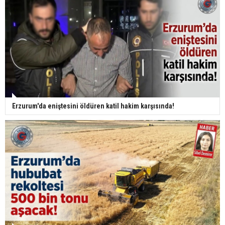
Erzurum'da eniştesini öldüren katil hakim karşısında!