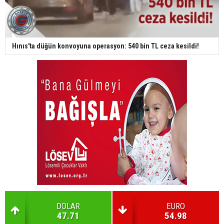
Hınıs'ta düğün konvoyuna operasyon: 540 bin TL ceza kesildi!
DOLAR
EURO
47.71
54.98