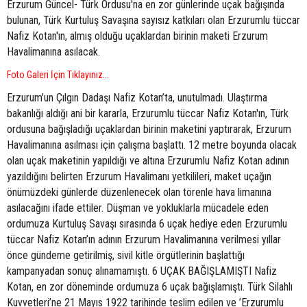
Erzurum Güncel- Türk Ordusu'na en zor günlerinde uçak bağışında
bulunan, Türk Kurtuluş Savaşına sayısız katkıları olan Erzurumlu tüccar
Nafiz Kotan'ın, almış olduğu uçaklardan birinin maketi Erzurum
Havalimanına asılacak.
Foto Galeri İçin Tıklayınız...
Erzurum’un Çılgın Dadaşı Nafiz Kotan’ta, unutulmadı. Ulaştırma
bakanlığı aldığı ani bir kararla, Erzurumlu tüccar Nafiz Kotan'ın, Türk
ordusuna bağışladığı uçaklardan birinin maketini yaptırarak, Erzurum
Havalimanına asılması için çalışma başlattı. 12 metre boyunda olacak
olan uçak maketinin yapıldığı ve altına Erzurumlu Nafiz Kotan adının
yazıldığını belirten Erzurum Havalimanı yetkilileri, maket uçağın
önümüzdeki günlerde düzenlenecek olan törenle hava limanına
asılacağını ifade ettiler. Düşman ve yokluklarla mücadele eden
ordumuza Kurtuluş Savaşı sırasında 6 uçak hediye eden Erzurumlu
tüccar Nafiz Kotan’ın adının Erzurum Havalimanına verilmesi yıllar
önce gündeme getirilmiş, sivil kitle örgütlerinin başlattığı
kampanyadan sonuç alınamamıştı. 6 UÇAK BAĞIŞLAMIŞTI Nafiz
Kotan, en zor döneminde ordumuza 6 uçak bağışlamıştı. Türk Silahlı
Kuvvetleri’ne 21 Mayıs 1922 tarihinde teslim edilen ve ’Erzurumlu