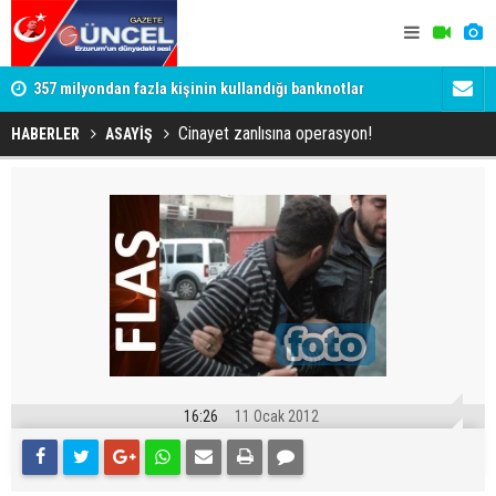
357 milyondan fazla kişinin kullandığı banknotlar
Oltu Çayı’n
değişiyor
Ertuğrul Ha
Cinayet zanlısına operasyon!
HABERLER
ASAYİŞ
16:26
11 Ocak 2012