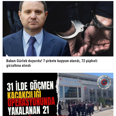
Bakan Gürlek duyurdu! 7 şirkete kayyum atandı, 72 şüpheli
gözaltına alındı