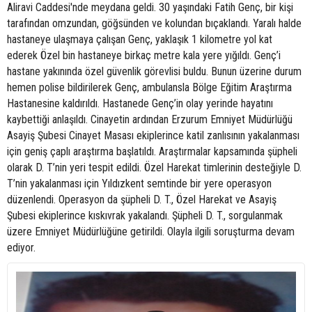
Aliravi Caddesi'nde meydana geldi. 30 yaşındaki Fatih Genç, bir kişi
tarafından omzundan, göğsünden ve kolundan bıçaklandı. Yaralı halde
hastaneye ulaşmaya çalışan Genç, yaklaşık 1 kilometre yol kat
ederek Özel bin hastaneye birkaç metre kala yere yığıldı. Genç’i
hastane yakınında özel güvenlik görevlisi buldu. Bunun üzerine durum
hemen polise bildirilerek Genç, ambulansla Bölge Eğitim Araştırma
Hastanesine kaldırıldı. Hastanede Genç’in olay yerinde hayatını
kaybettiği anlaşıldı. Cinayetin ardından Erzurum Emniyet Müdürlüğü
Asayiş Şubesi Cinayet Masası ekiplerince katil zanlısının yakalanması
için geniş çaplı araştırma başlatıldı. Araştırmalar kapsamında şüpheli
olarak D. T’nin yeri tespit edildi. Özel Harekat timlerinin desteğiyle D.
T’nin yakalanması için Yıldızkent semtinde bir yere operasyon
düzenlendi. Operasyon da şüpheli D. T., Özel Harekat ve Asayiş
Şubesi ekiplerince kıskıvrak yakalandı. Şüpheli D. T., sorgulanmak
üzere Emniyet Müdürlüğüne getirildi. Olayla ilgili soruşturma devam
ediyor.