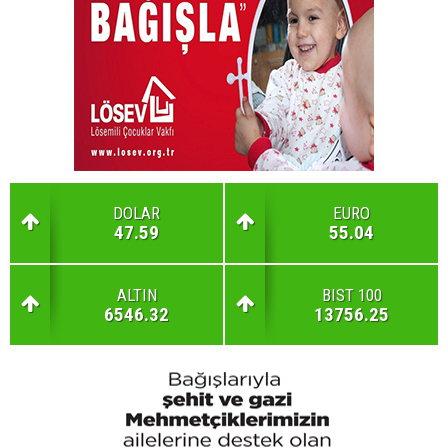
DOLAR
EURO
47.59
55.04
ALTIN
BIST 100
6546.32
13756.25