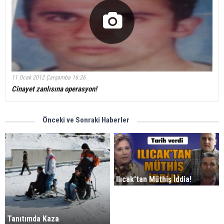
11 Ocak 2012 Çarşamba 16:26
Cinayet zanlısına operasyon!
Önceki ve Sonraki Haberler
Ilıcak'tan Müthiş İddia!
Tanıtımda Kaza