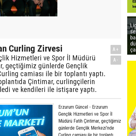
Li
se
ba
dü
an Curling Zirvesi
ça
A+
lik Hizmetleri ve Spor İl Müdürü
A-
r, geçtiğimiz günlerde Gençlik
urling camiası ile bir toplantı yaptı.
plantıda Çintimar, curlingçilerin
ledi ve kendileri ile istişare yaptı.
Erzurum Güncel - Erzurum
Gençlik Hizmetleri ve Spor İl
Müdürü Fatih Çintimar, geçtiğimiz
günlerde Gençlik Merkezi’nde
Curling camiası ile bir toplantı