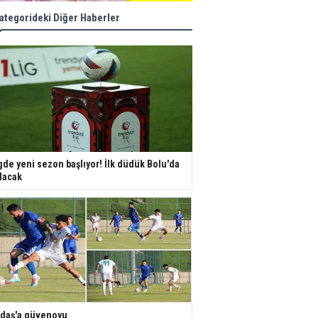
ategorideki Diğer Haberler
gde yeni sezon başlıyor! İlk düdük Bolu'da
lacak
daş'a güvenoyu