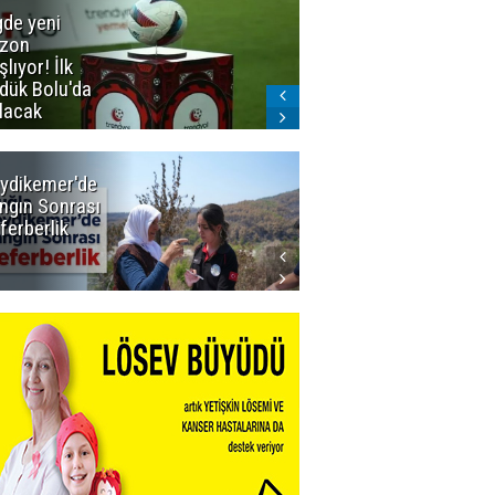
gde yeni
Dadaş'a
zon
güvenoyu
şlıyor! İlk
dük Bolu'da
lacak
ydikemer'de
Muğla
ngın Sonrası
Büyükşehir
ferberlik
Tüm
İmkânlarıyla
Yangın
Sahasında