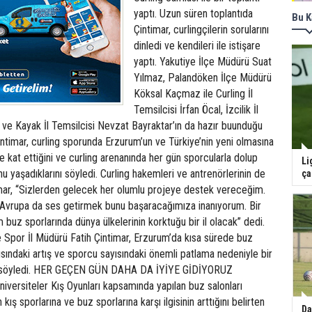
yaptı. Uzun süren toplantıda
Bu K
Çintimar, curlingçilerin sorularını
dinledi ve kendileri ile istişare
yaptı. Yakutiye İlçe Müdürü Suat
Yılmaz, Palandöken İlçe Müdürü
Köksal Kaçmaz ile Curling İl
Temsilcisi İrfan Öcal, İzcilik İl
 ve Kayak İl Temsilcisi Nevzat Bayraktar’ın da hazır buunduğu
ntimar, curling sporunda Erzurum’un ve Türkiye’nin yeni olmasına
kat ettiğini ve curling arenanında her gün sporcularla dolup
Li
u yaşadıklarını söyledi. Curling hakemleri ve antrenörlerinin de
ça
timar, “Sizlerden gelecek her olumlu projeye destek vereceğim.
Avrupa da ses getirmek bunu başaracağımıza inanıyorum. Bir
 buz sporlarında dünya ülkelerinin korktuğu bir il olacak” dedi.
e Spor İl Müdürü Fatih Çintimar, Erzurum’da kısa sürede buz
ısındaki artış ve sporcu sayısındaki önemli patlama nedeniyle bir
nu söyledi. HER GEÇEN GÜN DAHA DA İYİYE GİDİYORUZ
iversiteler Kış Oyunları kapsamında yapılan buz salonları
ış sporlarına ve buz sporlarına karşı ilgisinin arttığını belirten
Da