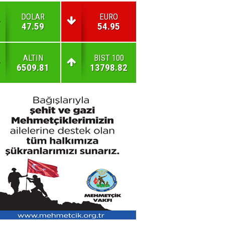
DOLAR
EURO
47.59
54.95
ALTIN
BIST 100
6509.81
13798.82