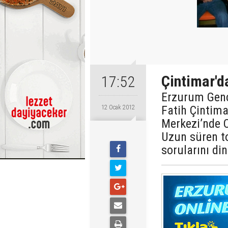
Çintimar'd
17:52
Erzurum Genç
Fatih Çintima
12 Ocak 2012
Merkezi’nde C
Uzun süren to
sorularını din