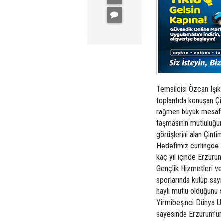
Temsilcisi Özcan Işık
toplantıda konuşan Çi
rağmen büyük mesafe 
taşmasının mutluluğun
görüşlerini alan Çin
Hedefimiz curlingde 
kaç yıl içinde Erzurum
Gençlik Hizmetleri v
sporlarında kulüp say
hayli mutlu olduğu
Yirmibeşinci Dünya Ün
sayesinde Erzurum’un k