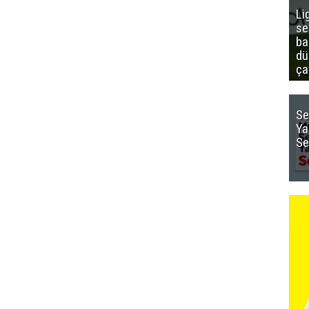
Li
se
ba
dü
ça
Se
Ya
Se