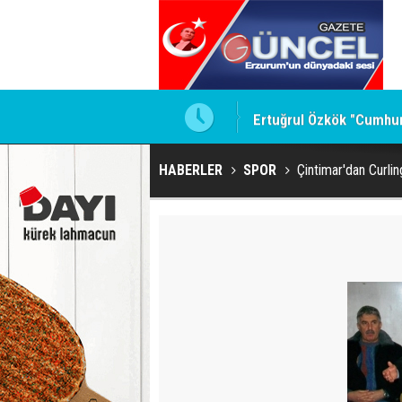
Ertuğrul Özkök "Cumhurb
HABERLER
SPOR
Çintimar'dan Curlin