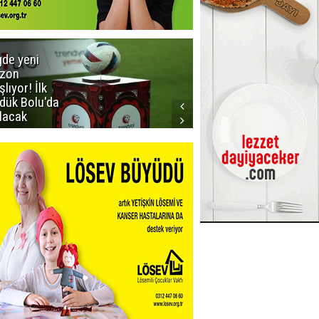
gde yeni
Dadaş'a
zon
güvenoyu
şlıyor! İlk
dük Bolu'da
lacak