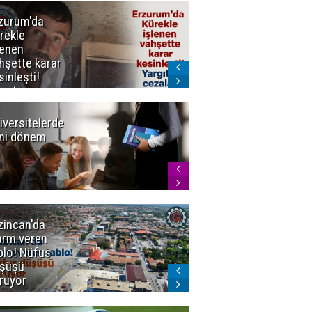
zurum'da
Erzurum dâhil
rekle
Çok Sayıda
lenen
İlde
hşette karar
Uyuşturucuya
sinleşti!
Darbe
rgıtay
zaları onadı
iversitelerde
Başkan
ni dönem
Sekmen'den
Tercih
Döneminde
Erzurum
Vurgusu
zincan'da
Meteoroloji
arm veren
uyardı!
blo! Nüfus
Doğu'ya yaz
şüşü
gelmeyecek
rüyor