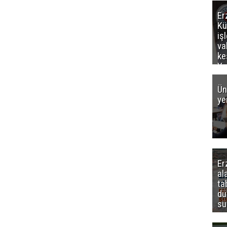
Er
Kü
iş
va
ke
Ya
ce
Ün
ye
Er
al
ta
dü
sü