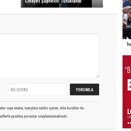
Cinayet Şüphelisi Tutuklandı
Sa
er veya imalar, inançlara saldırı içeren, imla kuralları ile
arflerle yazılmış yorumlar onaylanmamaktadır.