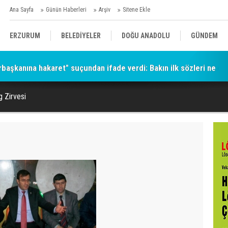
Ana Sayfa
Günün Haberleri
Arşiv
Sitene Ekle
ERZURUM
BELEDİYELER
DOĞU ANADOLU
GÜNDEM
aşkanına hakaret" suçundan ifade verdi: Bakın ilk sözleri ne ol
SİYASET
AFAD/ SAVAŞ
SPOR
g Zirvesi
KÜLTÜR/SANAT//MAĞAZİN
BODRUM