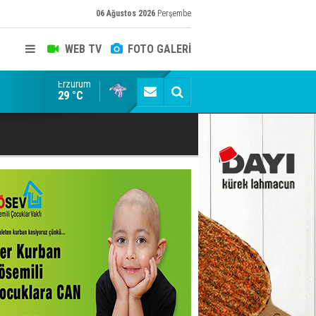
06 Ağustos 2026
Perşembe
WEB TV
FOTO GALERİ
Erzurum
du
Erzurum'da eniştesini öldüren katil hakim karşısında
29 °C