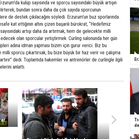
rzurum’da kulüp sayısında ve sporcu sayısındaki büyük artışın
irterek, bundan sonra daha da çok sayıda sporcunun
lere de destek çıkılacağını söyledi. Erzurum’un buz sporlarında
afe kat ettiğinin altını çizen başarılı bürokrat, “Hedefimiz
sayısındaki artışı daha da artırmak, hem de gelecekte milli
edecek olan sporcular yetiştirmek. Curling salonunda her gün
pleri adına idman yapması bizim için gurur verici. Biz bu
e milli sporcu çıkartırsak, bu bize büyük bir haz verir ve çalışma
ırır” dedi. Toplantıda hakemler ve antrenörler de curlingle ilgili
Er
lerini anlattı.
rar
Tr
de