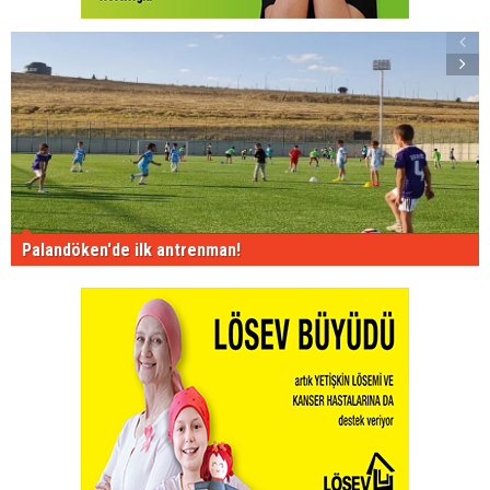
Palandöken'de ilk antrenman!