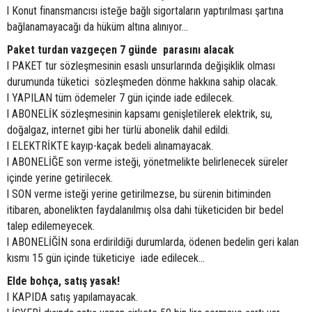
l Konut finansmancısı isteğe bağlı sigortaların yaptırılması şartına
bağlanamayacağı da hüküm altına alınıyor...
Paket turdan vazgeçen 7 günde parasını alacak
l PAKET tur sözleşmesinin esaslı unsurlarında değişiklik olması
durumunda tüketici sözleşmeden dönme hakkına sahip olacak.
l YAPILAN tüm ödemeler 7 gün içinde iade edilecek.
l ABONELİK sözleşmesinin kapsamı genişletilerek elektrik, su,
doğalgaz, internet gibi her türlü abonelik dahil edildi.
l ELEKTRİKTE kayıp-kaçak bedeli alınamayacak.
l ABONELİĞE son verme isteği, yönetmelikte belirlenecek süreler
içinde yerine getirilecek.
l SON verme isteği yerine getirilmezse, bu sürenin bitiminden
itibaren, abonelikten faydalanılmış olsa dahi tüketiciden bir bedel
talep edilemeyecek.
l ABONELİĞİN sona erdirildiği durumlarda, ödenen bedelin geri kalan
kısmı 15 gün içinde tüketiciye iade edilecek...
Elde bohça, satış yasak!
l KAPIDA satış yapılamayacak.