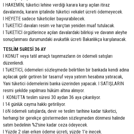
l HAKEMİN, tüketici lehine verdiği karara karşı açılan itiraz
davalarında, kararın iptalinde tüketici vekalet ücreti ödemeyecek.
l HEYETE sadece tüketiciler başvurabilecek.
l TüKETİCİ davaları resim ve harçtan yeniden muaf tutulacak.
l TüKETİCİ örgütlerince açılan davalardaki bilirkişi ve davanın aleyhe
sonuçlanması durumundaki avukatlık ücreti Bakanlıkça karşılanacak.
TESLİM SüRESİ 36 AY
l KONUT veya tatil amaçlı taşınmazların ön ödemeli satışları
düzenlendi.
l TüKETİCİ, ödemeleri sözleşmede belirtilen bir bankada kendi adına
açılacak gelir getiren bir tasarruf veya yatırım hesabına yatıracak,
Yani tüketici ödemelerini banka üzerinden yapacak. l SATIŞLARIN
resmi şekilde yapılması hüküm altına alınıyor.
l KONUTTA teslim süresi 30 aydan 36 aya çıkarılıyor.
l 14 günlük cayma hakkı getiriliyor.
l öN ödemeli satışlarda, devir ve teslim tarihine kadar tüketici,
herhangi bir gerekçe göstermeden sözleşmeden dönmesi halinde
satım bedelinin %2'sine kadar ceza ödeyecek.
l Yüzde 2 olan erken ödeme ücreti, yüzde 1'e inecek.