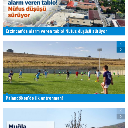
Erzincan'da alarm veren tablo! Nüfus düşüşü sürüyor
Palandöken'de ilk antrenman!