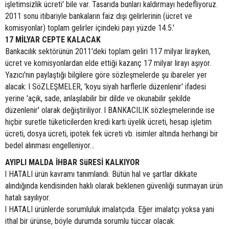
işletimsizlik ücreti' bile var. Tasarıda bunları kaldırmayı hedefliyoruz.
2011 sonu itibariyle bankaların faiz dışı gelirlerinin (ücret ve
komisyonlar) toplam gelirler içindeki payı yüzde 14.5.'
17 MİLYAR CEPTE KALACAK
Bankacılık sektörünün 2011'deki toplam geliri 117 milyar lirayken,
ücret ve komisyonlardan elde ettiği kazanç 17 milyar lirayı aşıyor.
Yazıcı'nın paylaştığı bilgilere göre sözleşmelerde şu ibareler yer
alacak: l SöZLEŞMELER, 'koyu siyah harflerle düzenlenir' ifadesi
yerine 'açık, sade, anlaşılabilir bir dilde ve okunabilir şekilde
düzenlenir' olarak değiştiriliyor. l BANKACILIK sözleşmelerinde ise
hiçbir suretle tüketicilerden kredi kartı üyelik ücreti, hesap işletim
ücreti, dosya ücreti, ipotek fek ücreti vb. isimler altında herhangi bir
bedel alınması engelleniyor...
AYIPLI MALDA İHBAR SüRESİ KALKIYOR
l HATALI ürün kavramı tanımlandı. Bütün hal ve şartlar dikkate
alındığında kendisinden haklı olarak beklenen güvenliği sunmayan ürün
hatalı sayılıyor.
l HATALI ürünlerde sorumluluk imalatçıda. Eğer imalatçı yoksa yani
ithal bir ürünse, böyle durumda sorumlu tüccar olacak.