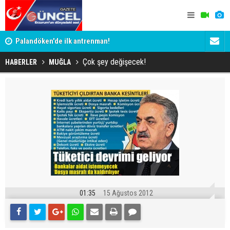
Palandöken'de ilk antrenman!
Kaptan Yum
Çok şey değişecek!
HABERLER
MUĞLA
01:35
15 Ağustos 2012