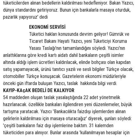
tüketicilerden alınan bedellerin kaldırılması hedefleniyor. Bakan Yazıcı,
dünya standardını getiriyoruz. Bunun için bankalarla masaya oturduk,
pazarlık yapıyoruz' dedi
EKONOMİ SERVİSİ
Tüketici hakları konusunda devrim geliyor! Gümrük ve
Ticaret Bakanı Hayati Yazıcı, yeni Tüketiciyi Koruma
Yasası Taslağı'nın tamamlandığını söyledi. Yazıcı'nın
anlattıklarına göre kredi kartı aidatı dahil bankaların çeşitli isimler
altında aldığı işlem ücretleri kaldırılacak, elinde bohçası olan kapıdan
satış yapamayacak, ürünü tanıtıcı yazılı ve sesli bilgiler Türkçe olacak,
otomobiller Türkçe konuşacak. Gazetelerin ekonomi müdürleriyle
önceki gün iftarda buluşan Yazıcı, taslak hakkında bilgi verdi.
KAYIP-KAçAK BEDELİ DE KALKIYOR
54 maddeden oluşan taslak yasalaştığında 22 adet yönetmelik
hazırlanacak. özellikle bankaları ilgilendiren yeni düzenlemeler, büyük
tartışma yaratacak. Yazıcı 'Bankacılıkta faizdışı işlemlerden alınan
gelirlerin kaldırılması için masaya oturacağız' diyerek, şunları söyledi:
'çeşitli bankaların faiz dışı işlemlerine baktım. 31 kalemden
tüketiciden para alınıyor. Bunlar arasında 'kullanılmayan hesaplar için