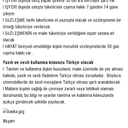
l İŞYERİ dışında satış yapan şirkete 50 bin lira sermaye şartı var.
l İŞYERİ dışında satışta tüketicinin cayma hakkı 7 günden 14 güne
çıkıyor.
l SöZLEŞME tarihi tüketicinin el yazısıyla olacak ve sözleşmenin bir
örneği tüketiciye verilecek.
l SöZLEŞMENİN ve malın tüketiciye verildiğinin ispatı satana ait
olacak.
l HAYAT bireysel emekliliğe ilişkin mesafeli sözleşmelerde 30 gün
cayma hakkı var...
Yazılı ve sesli kullanma kılavuzu Türkçe olacak
l Tanıtım ve kullanıma ilişkin hususların, malın üzerinde de yer alması
halinde, yazılı ve sesli ifadelerin Türkçe olması zorunludur. Böylece
otomobillerde de sesli mesajların Türkçe olması şartı aranabilecek.
l Malların kişinin sağlığı ile çevreye zararlı veya tehlikeli olaması
durumunda, bu bilgi ve uyarılar tanıtma ve kullanma kılavuzunda
açıkça görülecek şekilde yazılacak.
Akşam