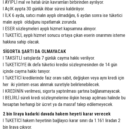
l AYIPLI mal ve hatalı ürün kavramları birbirinden ayrılıyor.
l AçIK ayıpta 30 günlük ihbar süresi kaldırılıyor.
l İLK 6 ayda, satıcı malın ayıplı olmadığını, 6 aydan sonra ise tüketici
malın ayıplı olduğunu ispatlamak zorunda.
l ESER sözleşmeleri ayıplı hizmet kapsamına alınıyor.
l TüKETİCİ, ayıplı hizmet sonucu ortaya çıkan eserin onarımını isteme
hakkına sahip olacak.
SİGORTA ŞARTI DA OLMAYACAK
l TAKSİTLİ satışlarda 7 günlük cayma hakkı veriliyor.
l TüKETİCİYE ilk defa tüketici kredisi sözleşmesinden de 14 gün
içinde cayma hakkı tanıyor.
l TüKETİCİ kredilerinde faiz oranı sabit, değişken veya aynı kredi için
her iki yöntem esas alınmak suretiyle belirlenebilecek.
l KREDİNİN verilmesi, sigorta yaptırılması şartına bağlanamayacak.
l BELİRLİ süreli kredi sözleşmelerine ilişkin hesap açılması halinde bu
hesaptan herhangi bir ücret ya da masraf talep edilemeyecek.
2 bin liraya kadarki davada hakem heyeti karar verecek
l TüKETİCİ hakem heyetinin bağlayıcı karar sınırı da 1.161 liradan 2
bin liraya çıkıyor.