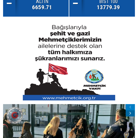
ALTIN
BIST 100
6659.71
13779.39