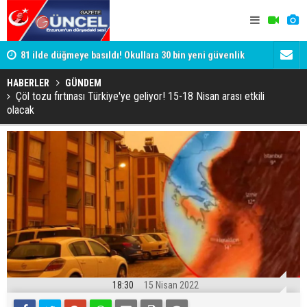
81 ilde düğmeye basıldı! Okullara 30 bin yeni güvenlik
Son ankette
görevlisi
büyük kayı
HABERLER
GÜNDEM
Çöl tozu fırtınası Türkiye'ye geliyor! 15-18 Nisan arası etkili
olacak
18:30
15 Nisan 2022