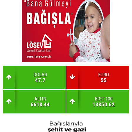
DOLAR
EURO
47.7
55
ALTIN
BIST 100
6618.44
13850.62