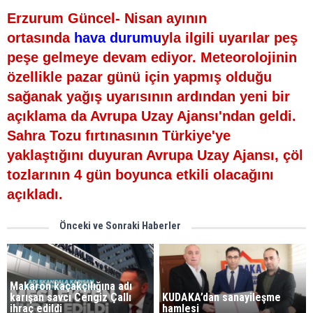
Erzurum Güncel- Nisan ayının
ortasında
hava durumu
yla ilgili uyarılar peş
peşe gelmeye devam ediyor. Meteorolojinin
özellikle pazar günü için yapmış olduğu
sağanak yağış uyarısının ardından yeni bir
açıklama da Avrupa Uzay Ajansı'ndan geldi.
Sahra Tozu fırtınasının Türkiye'ye
yaklaştığını duyuran Avrupa Uzay Ajansı, çöl
tozlarının 4 gün boyunca etkili olacağını
açıkladı.
Önceki ve Sonraki Haberler
Makaron kaçakçılığına adı
karışan savcı Cengiz Çallı
KUDAKA’dan sanayileşme
ihraç edildi
hamlesi