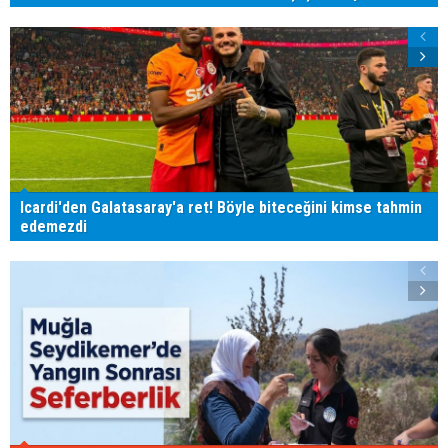
Icardi'den Galatasaray'a ret! Böyle biteceğini kimse tahmin
edemezdi