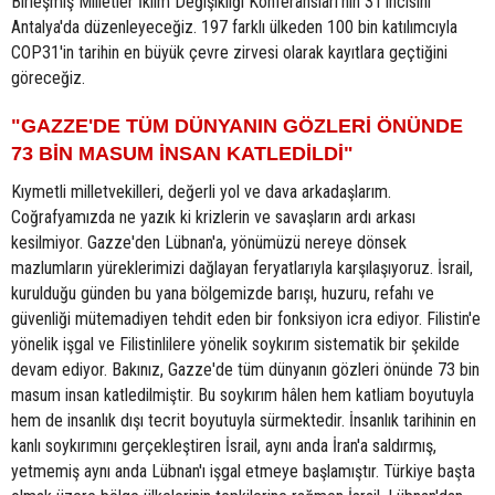
Birleşmiş Milletler İklim Değişikliği Konferansları'nın 31'incisini
Antalya'da düzenleyeceğiz. 197 farklı ülkeden 100 bin katılımcıyla
COP31'in tarihin en büyük çevre zirvesi olarak kayıtlara geçtiğini
göreceğiz.
"GAZZE'DE TÜM DÜNYANIN GÖZLERİ ÖNÜNDE
73 BİN MASUM İNSAN KATLEDİLDİ"
Kıymetli milletvekilleri, değerli yol ve dava arkadaşlarım.
Coğrafyamızda ne yazık ki krizlerin ve savaşların ardı arkası
kesilmiyor. Gazze'den Lübnan'a, yönümüzü nereye dönsek
mazlumların yüreklerimizi dağlayan feryatlarıyla karşılaşıyoruz. İsrail,
kurulduğu günden bu yana bölgemizde barışı, huzuru, refahı ve
güvenliği mütemadiyen tehdit eden bir fonksiyon icra ediyor. Filistin'e
yönelik işgal ve Filistinlilere yönelik soykırım sistematik bir şekilde
devam ediyor. Bakınız, Gazze'de tüm dünyanın gözleri önünde 73 bin
masum insan katledilmiştir. Bu soykırım hâlen hem katliam boyutuyla
hem de insanlık dışı tecrit boyutuyla sürmektedir. İnsanlık tarihinin en
kanlı soykırımını gerçekleştiren İsrail, aynı anda İran'a saldırmış,
yetmemiş aynı anda Lübnan'ı işgal etmeye başlamıştır. Türkiye başta