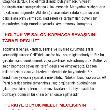
uzağında durduk. Hiç elimizi dilimizi bulaştırmadık. Siyaset
bezirgânlarının sataşmalarına kulak asmadık. Medyadaki silahşorlerin
tuzaklarına düşmedik. Aklı ile ağzı arasındaki rabıta kopmuş olan
çapsızlara prim vermedik. Hadiseleri ve tartışmaları güvenli bir
mesafeden takip etmekle yetindik. Aynı tavrımızı koruyoruz.
"KOLTUK VE SALON KAPMACA SAVAŞININ
TARAFI DEĞİLİZ"
Toplumsal barışa, kamu düzenine ve siyaset kurumuna zarar
vermediği sürece CHP'deki anafor bizi zerre ilgilendirmiyor. Biz bu
girdabın içine sürüklenmek veya çekilmek asla istemiyoruz. Koltuk ve
salon kapmaca savaşının tarafı değiliz ve olmayacağız. Esasen
milletimizin arzusu ve bizden beklentisi de bu yöndedir. Biz
kendimize yakışanı yapmakla mükellefiz. Nitekim bunu yapıyoruz. AK
Parti olarak samimi temennimiz, suç örgütlerinin güdümünden
çıkamayan kimi tiplerin sorumsuz tavırları sebebiyle saatli bir
bombaya dönüşen bu krizin bir an önce aşılmasıdır.
"TÜRKİYE BÜYÜK MİLLET MECLİSİ'NİN