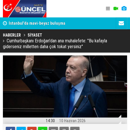
um
İstanbul'da mavi-beyaz buluşma
Erzurumspo
HABERLER
SİYASET
Cumhurbaşkanı Erdoğan'dan ana muhalefete: "Bu kafayla
giderseniz milletten daha çok tokat yersiniz"
14:30
10 Haziran 2026