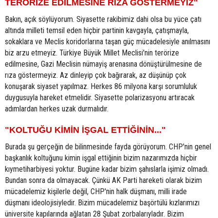
TERÖRİZE EDİLMESİNE RIZA GÖSTERMEYİZ"
Bakın, açık söylüyorum. Siyasette rakibimiz dahi olsa bu yüce çatı
altında milleti temsil eden hiçbir partinin kavgayla, çatışmayla,
sokaklara ve Meclis koridorlarına taşan güç mücadelesiyle anılmasını
biz arzu etmeyiz. Türkiye Büyük Millet Meclisi'nin terörize
edilmesine, Gazi Meclisin nümayiş arenasına dönüştürülmesine de
rıza göstermeyiz. Az dinleyip çok bağırarak, az düşünüp çok
konuşarak siyaset yapılmaz. Herkes 86 milyona karşı sorumluluk
duygusuyla hareket etmelidir. Siyasette polarizasyonu artıracak
adımlardan herkes uzak durmalıdır.
"KOLTUĞU KİMİN İŞGAL ETTİĞİNİN..."
Burada şu gerçeğin de bilinmesinde fayda görüyorum. CHP'nin genel
başkanlık koltuğunu kimin işgal ettiğinin bizim nazarımızda hiçbir
kıymetiharbiyesi yoktur. Bugüne kadar bizim şahıslarla işimiz olmadı.
Bundan sonra da olmayacak. Çünkü AK Parti hareketi olarak bizim
mücadelemiz kişilerle değil, CHP'nin halk düşmanı, milli irade
düşmanı ideolojisiyledir. Bizim mücadelemiz başörtülü kızlarımızı
üniversite kapılarında ağlatan 28 Şubat zorbalarıyladır. Bizim