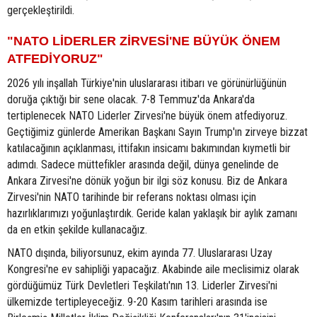
gerçekleştirildi.
"NATO LİDERLER ZİRVESİ'NE BÜYÜK ÖNEM
ATFEDİYORUZ"
2026 yılı inşallah Türkiye'nin uluslararası itibarı ve görünürlüğünün
doruğa çıktığı bir sene olacak. 7-8 Temmuz'da Ankara'da
tertiplenecek NATO Liderler Zirvesi'ne büyük önem atfediyoruz.
Geçtiğimiz günlerde Amerikan Başkanı Sayın Trump'ın zirveye bizzat
katılacağının açıklanması, ittifakın insicamı bakımından kıymetli bir
adımdı. Sadece müttefikler arasında değil, dünya genelinde de
Ankara Zirvesi'ne dönük yoğun bir ilgi söz konusu. Biz de Ankara
Zirvesi'nin NATO tarihinde bir referans noktası olması için
hazırlıklarımızı yoğunlaştırdık. Geride kalan yaklaşık bir aylık zamanı
da en etkin şekilde kullanacağız.
NATO dışında, biliyorsunuz, ekim ayında 77. Uluslararası Uzay
Kongresi'ne ev sahipliği yapacağız. Akabinde aile meclisimiz olarak
gördüğümüz Türk Devletleri Teşkilatı'nın 13. Liderler Zirvesi'ni
ülkemizde tertipleyeceğiz. 9-20 Kasım tarihleri arasında ise