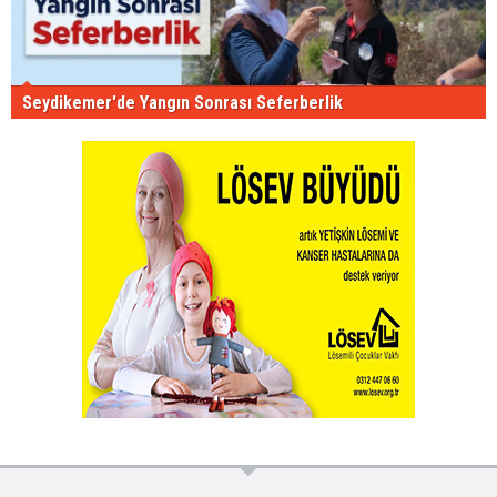
Seydikemer'de Yangın Sonrası Seferberlik