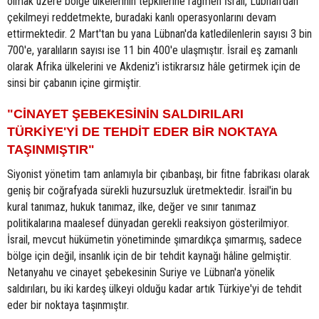
olmak üzere bölge ülkelerinin tepkilerine rağmen İsrail, Lübnan'dan
çekilmeyi reddetmekte, buradaki kanlı operasyonlarını devam
ettirmektedir. 2 Mart'tan bu yana Lübnan'da katledilenlerin sayısı 3 bin
700'e, yaralıların sayısı ise 11 bin 400'e ulaşmıştır. İsrail eş zamanlı
olarak Afrika ülkelerini ve Akdeniz'i istikrarsız hâle getirmek için de
sinsi bir çabanın içine girmiştir.
"CİNAYET ŞEBEKESİNİN SALDIRILARI
TÜRKİYE'Yİ DE TEHDİT EDER BİR NOKTAYA
TAŞINMIŞTIR"
Siyonist yönetim tam anlamıyla bir çıbanbaşı, bir fitne fabrikası olarak
geniş bir coğrafyada sürekli huzursuzluk üretmektedir. İsrail'in bu
kural tanımaz, hukuk tanımaz, ilke, değer ve sınır tanımaz
politikalarına maalesef dünyadan gerekli reaksiyon gösterilmiyor.
İsrail, mevcut hükümetin yönetiminde şımardıkça şımarmış, sadece
bölge için değil, insanlık için de bir tehdit kaynağı hâline gelmiştir.
Netanyahu ve cinayet şebekesinin Suriye ve Lübnan'a yönelik
saldırıları, bu iki kardeş ülkeyi olduğu kadar artık Türkiye'yi de tehdit
eder bir noktaya taşınmıştır.