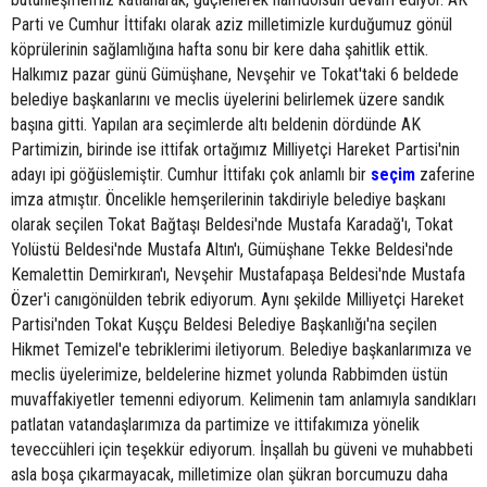
Parti ve Cumhur İttifakı olarak aziz milletimizle kurduğumuz gönül
köprülerinin sağlamlığına hafta sonu bir kere daha şahitlik ettik.
Halkımız pazar günü Gümüşhane, Nevşehir ve Tokat'taki 6 beldede
belediye başkanlarını ve meclis üyelerini belirlemek üzere sandık
başına gitti. Yapılan ara seçimlerde altı beldenin dördünde AK
Partimizin, birinde ise ittifak ortağımız Milliyetçi Hareket Partisi'nin
adayı ipi göğüslemiştir. Cumhur İttifakı çok anlamlı bir
seçim
zaferine
imza atmıştır. Öncelikle hemşerilerinin takdiriyle belediye başkanı
olarak seçilen Tokat Bağtaşı Beldesi'nde Mustafa Karadağ'ı, Tokat
Yolüstü Beldesi'nde Mustafa Altın'ı, Gümüşhane Tekke Beldesi'nde
Kemalettin Demirkıran'ı, Nevşehir Mustafapaşa Beldesi'nde Mustafa
Özer'i canıgönülden tebrik ediyorum. Aynı şekilde Milliyetçi Hareket
Partisi'nden Tokat Kuşçu Beldesi Belediye Başkanlığı'na seçilen
Hikmet Temizel'e tebriklerimi iletiyorum. Belediye başkanlarımıza ve
meclis üyelerimize, beldelerine hizmet yolunda Rabbimden üstün
muvaffakiyetler temenni ediyorum. Kelimenin tam anlamıyla sandıkları
patlatan vatandaşlarımıza da partimize ve ittifakımıza yönelik
teveccühleri için teşekkür ediyorum. İnşallah bu güveni ve muhabbeti
asla boşa çıkarmayacak, milletimize olan şükran borcumuzu daha