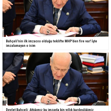
Bahçeli'nin ilk imzacısı olduğu teklifte MHP'den fire var! İşte
imzalamayan o isim
Devlet Bahçeli: Attığımız bu imzayla bin yıllık kardeşliğimiz