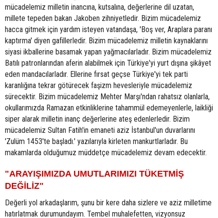
mücadelemiz milletin inancına, kutsalına, değerlerine dil uzatan,
millete tepeden bakan Jakoben zihniyetledir. Bizim mücadelemiz
hacca gitmek için yardım isteyen vatandaşa, 'Boş ver, Araplara paranı
kaptırma' diyen gafillerledir. Bizim mücadelemiz milletin kaynaklarını
siyasi ikballerine basamak yapan yağmacılarladır. Bizim mücadelemiz
Batılı patronlarından aferin alabilmek için Türkiye'yi yurt dışına şikâyet
eden mandacılarladır. Ellerine fırsat geçse Türkiye'yi tek parti
karanlığına tekrar götürecek faşizm hevesleriyle mücadelemiz
sürecektir. Bizim mücadelemiz Mehter Marşı'ndan rahatsız olanlarla,
okullarımızda Ramazan etkinliklerine tahammül edemeyenlerle, laikliği
siper alarak milletin inanç değerlerine ateş edenlerledir. Bizim
mücadelemiz Sultan Fatih'in emaneti aziz İstanbul'un duvarlarını
'Zulüm 1453'te başladı.' yazılarıyla kirleten mankurtlarladır. Bu
makamlarda olduğumuz müddetçe mücadelemiz devam edecektir.
"ARAYIŞIMIZDA UMUTLARIMIZI TÜKETMİŞ
DEĞİLİZ"
Değerli yol arkadaşlarım, şunu bir kere daha sizlere ve aziz milletime
hatırlatmak durumundayım. Tembel muhalefetten, vizyonsuz