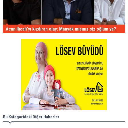
Acun Ilıcalı'yı kızdıran olay: Manyak mısınız siz oğlum ya?
Bu Kategorideki Diğer Haberler