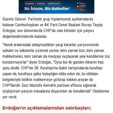
Gazete Güncel- Partisinin grup toplantısında açıklamalarda
bulunan Cumhurbaşkanı ve AK Parti Genel Başkanı Recep Tayyip
Erdoğan, son dönemlerde CHP'de olan bitenler için çarpıcı
değerlendirmelerde bulundu.
"Kendi aralarındaki anlaşmazlıkları yargı kararları çerçevesinde
suhulet ve sükûnetle çözmek yerine, kimi zaman bizi, kimi zaman
mahkemeleri, kimi zaman da medyayı suçlayarak yine kendilerine toz
kondurmuyorlar" diyen Erdoğan, "Oysa biz ilk günden itibaren hep
şunu dedik. CHP'nin 38. Kurultayı'na ilişkin tartışmalarda kurultayı
yapan da, kurultaya şaibe bulaştığını iddia eden de, bu iddiaları
belgeleriyle birlikte mahkemeye götürüp hakkını arayan da
CHP'lilerdir. Gazi Mustafa Kemal'in partisini affınıza sığınarak
söylüyorum pavyon masalarına düşürenler de kendileridir" ifadelerine
yer verdi.
Erdoğan'ın açıklamalarından satırbaşları;