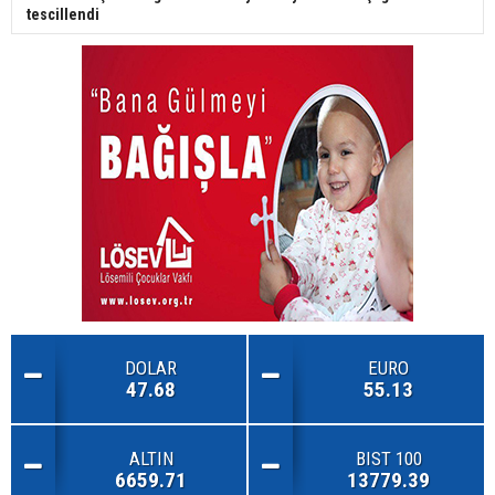
tescillendi
DOLAR
EURO
47.68
55.13
ALTIN
BIST 100
6659.71
13779.39