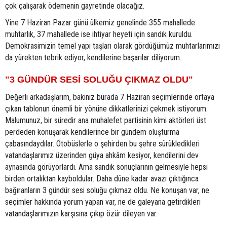
çok çalışarak ödemenin gayretinde olacağız.
Yine 7 Haziran Pazar günü ülkemiz genelinde 355 mahallede
muhtarlık, 37 mahallede ise ihtiyar heyeti için sandık kuruldu.
Demokrasimizin temel yapı taşları olarak gördüğümüz muhtarlarımızı
da yürekten tebrik ediyor, kendilerine başarılar diliyorum.
"3 GÜNDÜR SESİ SOLUĞU ÇIKMAZ OLDU"
Değerli arkadaşlarım, bakınız burada 7 Haziran seçimlerinde ortaya
çıkan tablonun önemli bir yönüne dikkatlerinizi çekmek istiyorum.
Malumunuz, bir süredir ana muhalefet partisinin kimi aktörleri üst
perdeden konuşarak kendilerince bir gündem oluşturma
çabasındaydılar. Otobüslerle o şehirden bu şehre sürükledikleri
vatandaşlarımız üzerinden güya ahkâm kesiyor, kendilerini dev
aynasında görüyorlardı. Ama sandık sonuçlarının gelmesiyle hepsi
birden ortalıktan kayboldular. Daha düne kadar avazı çıktığınca
bağıranların 3 gündür sesi soluğu çıkmaz oldu. Ne konuşan var, ne
seçimler hakkında yorum yapan var, ne de galeyana getirdikleri
vatandaşlarımızın karşısına çıkıp özür dileyen var.