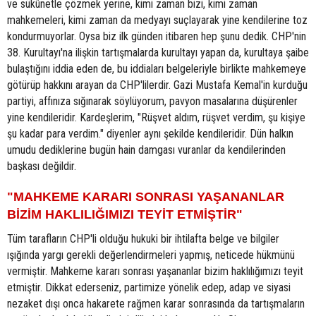
ve sükûnetle çözmek yerine, kimi zaman bizi, kimi zaman
mahkemeleri, kimi zaman da medyayı suçlayarak yine kendilerine toz
kondurmuyorlar. Oysa biz ilk günden itibaren hep şunu dedik. CHP'nin
38. Kurultayı'na ilişkin tartışmalarda kurultayı yapan da, kurultaya şaibe
bulaştığını iddia eden de, bu iddiaları belgeleriyle birlikte mahkemeye
götürüp hakkını arayan da CHP'lilerdir. Gazi Mustafa Kemal'in kurduğu
partiyi, affınıza sığınarak söylüyorum, pavyon masalarına düşürenler
yine kendileridir. Kardeşlerim, "Rüşvet aldım, rüşvet verdim, şu kişiye
şu kadar para verdim." diyenler aynı şekilde kendileridir. Dün halkın
umudu dediklerine bugün hain damgası vuranlar da kendilerinden
başkası değildir.
"MAHKEME KARARI SONRASI YAŞANANLAR
BİZİM HAKLILIĞIMIZI TEYİT ETMİŞTİR"
Tüm tarafların CHP'li olduğu hukuki bir ihtilafta belge ve bilgiler
ışığında yargı gerekli değerlendirmeleri yapmış, neticede hükmünü
vermiştir. Mahkeme kararı sonrası yaşananlar bizim haklılığımızı teyit
etmiştir. Dikkat ederseniz, partimize yönelik edep, adap ve siyasi
nezaket dışı onca hakarete rağmen karar sonrasında da tartışmaların