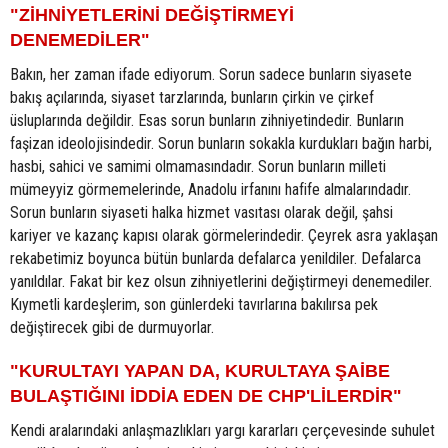
"ZİHNİYETLERİNİ DEĞİŞTİRMEYİ
DENEMEDİLER"
Bakın, her zaman ifade ediyorum. Sorun sadece bunların siyasete
bakış açılarında, siyaset tarzlarında, bunların çirkin ve çirkef
üsluplarında değildir. Esas sorun bunların zihniyetindedir. Bunların
faşizan ideolojisindedir. Sorun bunların sokakla kurdukları bağın harbi,
hasbi, sahici ve samimi olmamasındadır. Sorun bunların milleti
mümeyyiz görmemelerinde, Anadolu irfanını hafife almalarındadır.
Sorun bunların siyaseti halka hizmet vasıtası olarak değil, şahsi
kariyer ve kazanç kapısı olarak görmelerindedir. Çeyrek asra yaklaşan
rekabetimiz boyunca bütün bunlarda defalarca yenildiler. Defalarca
yanıldılar. Fakat bir kez olsun zihniyetlerini değiştirmeyi denemediler.
Kıymetli kardeşlerim, son günlerdeki tavırlarına bakılırsa pek
değiştirecek gibi de durmuyorlar.
"KURULTAYI YAPAN DA, KURULTAYA ŞAİBE
BULAŞTIĞINI İDDİA EDEN DE CHP'LİLERDİR"
Kendi aralarındaki anlaşmazlıkları yargı kararları çerçevesinde suhulet