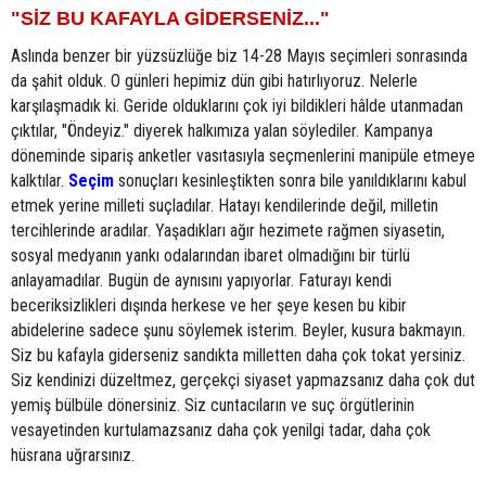
"SİZ BU KAFAYLA GİDERSENİZ..."
Aslında benzer bir yüzsüzlüğe biz 14-28 Mayıs seçimleri sonrasında
da şahit olduk. O günleri hepimiz dün gibi hatırlıyoruz. Nelerle
karşılaşmadık ki. Geride olduklarını çok iyi bildikleri hâlde utanmadan
çıktılar, "Öndeyiz." diyerek halkımıza yalan söylediler. Kampanya
döneminde sipariş anketler vasıtasıyla seçmenlerini manipüle etmeye
kalktılar.
Seçim
sonuçları kesinleştikten sonra bile yanıldıklarını kabul
etmek yerine milleti suçladılar. Hatayı kendilerinde değil, milletin
tercihlerinde aradılar. Yaşadıkları ağır hezimete rağmen siyasetin,
sosyal medyanın yankı odalarından ibaret olmadığını bir türlü
anlayamadılar. Bugün de aynısını yapıyorlar. Faturayı kendi
beceriksizlikleri dışında herkese ve her şeye kesen bu kibir
abidelerine sadece şunu söylemek isterim. Beyler, kusura bakmayın.
Siz bu kafayla giderseniz sandıkta milletten daha çok tokat yersiniz.
Siz kendinizi düzeltmez, gerçekçi siyaset yapmazsanız daha çok dut
yemiş bülbüle dönersiniz. Siz cuntacıların ve suç örgütlerinin
vesayetinden kurtulamazsanız daha çok yenilgi tadar, daha çok
hüsrana uğrarsınız.