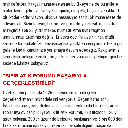
muhalefetten, kavgalı muhalefetten ne bu ülkeye ne de bu millete
hiçbir fayda gelmez. Türkiye'nin güçlü, dirayetli, başarılı ve istikrarlı
bir iktidar kadar vizyon, ufuk ve hassasiyet sahibi bir muhalefete de
ihtiyacı var. Bizimle eser, hizmet ve projede yarışacak muhalefet
arayışımız son 23 yıldır mâkes bulmadı. Ama buna rağmen
umutlarımızı tüketmiş değiliz. Er veya geç Türkiye'nin hak ettiği
kalitede bir muhalefete kavuşacağına yürekten inanıyorum. Biz o gün
gelene kadar kendimizle yarışmaya devam edeceğiz. Rakiplerimiz
kendi kısır çekişmeleri ile meşgulken, her zaman söylediğim gibi biz
sadece işimize bakıyoruz.
"SIFIR ATIK FORUMU BAŞARIYLA
GERÇEKLEŞTİRİLDİ"
Özellikle dış politikada 2026 senesini en verimli şekilde
değerlendirmenin mücadelesini veriyoruz. Geçen hafta sonu
İstanbul'umuz çevre diplomasisi alanında çok tarihi bir uluslararası
toplantıya ev sahipliği yaptı. Sıfır Atık Forumu, 183 ülkeden 120'yi
aşkın bakanın, 200'ün üzerinde belediye başkanının ve 5 bin 000'den
fazla katılımcının iştirakiyle ülkemizin ev sahipliğinde başarıyla