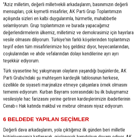
"Aziz milletim, değerli milletvekili arkadaşlarım, basınımızın değerli
mensupları, çok kıymetli misafirler, AK Parti Grup Toplantımızın
açılışında sizleri en kalbi duygularımla, hürmetle, muhabbetle
selamlıyorum. Grup toplantımızın ve burada yapacağımız
değerlendirmelerin ülkemiz, milletimiz ve demokrasimiz için hayırlara
vesile olmasını diliyorum. Türkiye'nin farklı köşelerinden toplantımızı
teşrif eden tüm misafirlerimize hoş geldiniz diyor, heyecanlarından,
coşkularından ve ahde vefalarından dolayı kendilerine ayrı ayrı
teşekkür ediyorum.
Türk siyasetine hiç yakışmayan olayların yaşandığı bugünlerde, AK
Parti Grubu'ndaki şu muhteşem kardeşlik tablosunun herkese,
özellikle de siyaseti marjinalize etmeye çalışanlara örnek olmasını
temenni ediyorum. Kurban Bayramı sonrasındaki bu ilk buluşmamız
vesilesiyle hac farizasını yerine getiren kardeşlerimizin ibadetlerinin
Cenab-ı Hak katında makbul ve mebrur olmasını niyaz ediyorum.
6 BELDEDE YAPILAN SEÇİMLER
Değerli dava arkadaşlarım, yola çıktığımız ilk günden beri milletle
bütünleşmemiz katlanarak, güçlenerek hamdolsun devam ediyor. AK