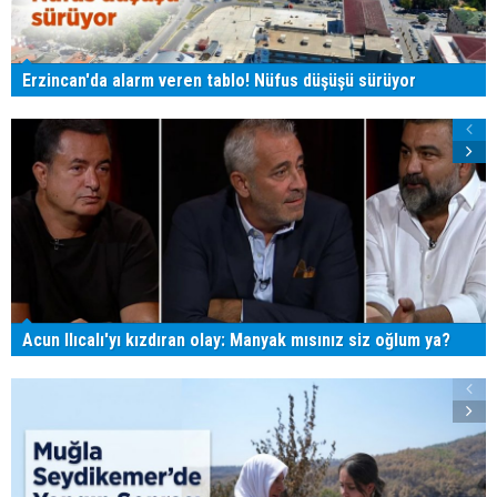
Erzincan'da alarm veren tablo! Nüfus düşüşü sürüyor
Acun Ilıcalı'yı kızdıran olay: Manyak mısınız siz oğlum ya?