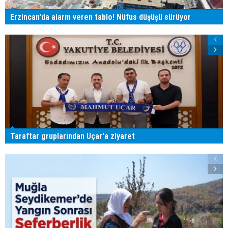
Erzincan'da alarm veren tablo! Nüfus düşüşü sürüyor
Taraftar gruplarından Uçar'a ziyaret