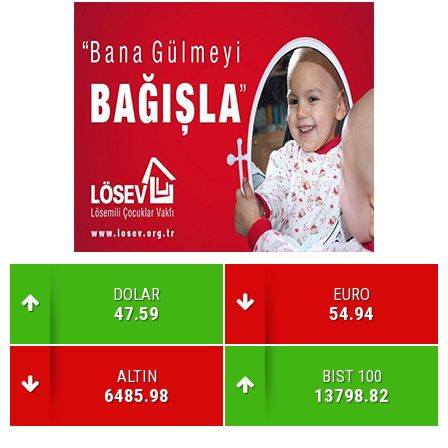
DOLAR
EURO
47.59
54.94
ALTIN
BIST 100
6485.98
13798.82