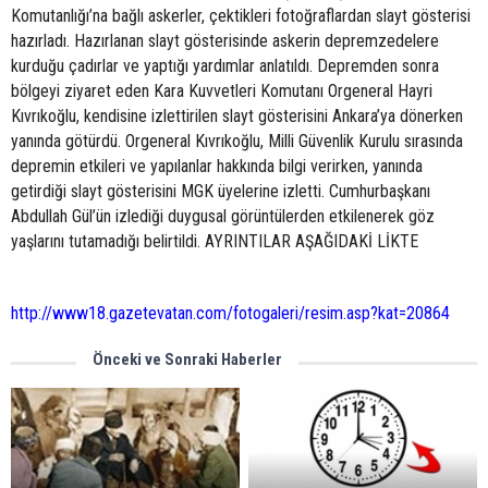
Komutanlığı’na bağlı askerler, çektikleri fotoğraflardan slayt gösterisi
hazırladı. Hazırlanan slayt gösterisinde askerin depremzedelere
kurduğu çadırlar ve yaptığı yardımlar anlatıldı. Depremden sonra
bölgeyi ziyaret eden Kara Kuvvetleri Komutanı Orgeneral Hayri
Kıvrıkoğlu, kendisine izlettirilen slayt gösterisini Ankara’ya dönerken
yanında götürdü. Orgeneral Kıvrıkoğlu, Milli Güvenlik Kurulu sırasında
depremin etkileri ve yapılanlar hakkında bilgi verirken, yanında
getirdiği slayt gösterisini MGK üyelerine izletti. Cumhurbaşkanı
Abdullah Gül’ün izlediği duygusal görüntülerden etkilenerek göz
yaşlarını tutamadığı belirtildi. AYRINTILAR AŞAĞIDAKİ LİKTE
http://www18.gazetevatan.com/fotogaleri/resim.asp?kat=20864
Önceki ve Sonraki Haberler