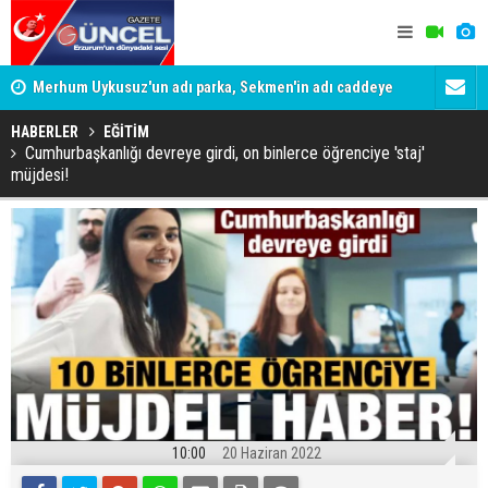
Merhum Uykusuz'un adı parka, Sekmen'in adı caddeye
Konuşanlar'
verildi
Gözaltına a
HABERLER
EĞİTİM
Cumhurbaşkanlığı devreye girdi, on binlerce öğrenciye 'staj'
müjdesi!
10:00
20 Haziran 2022