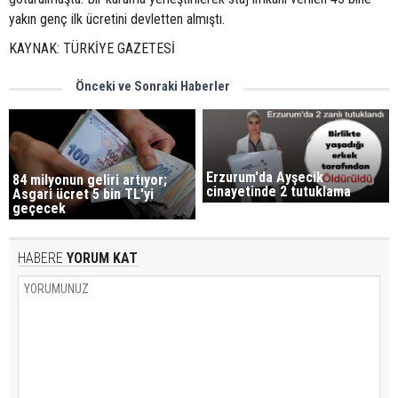
yakın genç ilk ücretini devletten almıştı.
KAYNAK: TÜRKİYE GAZETESİ
Önceki ve Sonraki Haberler
Erzurum'da Ayşecik
84 milyonun geliri artıyor;
cinayetinde 2 tutuklama
Asgari ücret 5 bin TL'yi
geçecek
HABERE
YORUM KAT