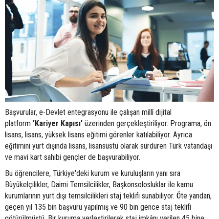
Başvurular, e-Devlet entegrasyonu ile çalışan millî dijital
platform
'Kariyer Kapısı'
üzerinden gerçekleştiriliyor. Programa, ön
lisans, lisans, yüksek lisans eğitimi görenler katılabiliyor. Ayrıca
eğitimini yurt dışında lisans, lisansüstü olarak sürdüren Türk vatandaşı
ve mavi kart sahibi gençler de başvurabiliyor.
Bu öğrencilere, Türkiye'deki kurum ve kuruluşların yanı sıra
Büyükelçilikler, Daimi Temsilcilikler, Başkonsolosluklar ile kamu
kurumlarının yurt dışı temsilcilikleri staj teklifi sunabiliyor. Öte yandan,
geçen yıl 135 bin başvuru yapılmış ve 90 bin gence staj teklifi
götürülmüştü. Bir kuruma yerleştirilerek staj imkânı verilen 45 bine