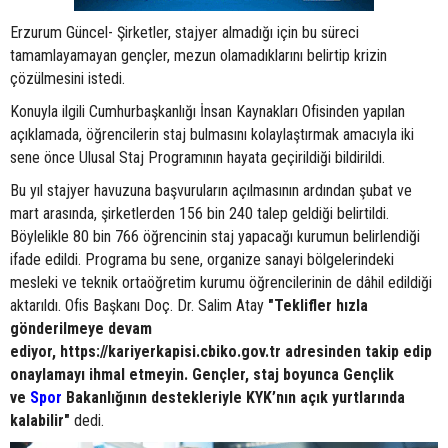
Erzurum Güncel- Şirketler, stajyer almadığı için bu süreci
tamamlayamayan gençler, mezun olamadıklarını belirtip krizin
çözülmesini istedi.
Konuyla ilgili Cumhurbaşkanlığı İnsan Kaynakları Ofisinden yapılan
açıklamada, öğrencilerin staj bulmasını kolaylaştırmak amacıyla iki
sene önce Ulusal Staj Programının hayata geçirildiği bildirildi.
Bu yıl stajyer havuzuna başvuruların açılmasının ardından şubat ve
mart arasında, şirketlerden 156 bin 240 talep geldiği belirtildi.
Böylelikle 80 bin 766 öğrencinin staj yapacağı kurumun belirlendiği
ifade edildi. Programa bu sene, organize sanayi bölgelerindeki
mesleki ve teknik ortaöğretim kurumu öğrencilerinin de dâhil edildiği
aktarıldı. Ofis Başkanı Doç. Dr. Salim Atay
"Teklifler hızla
gönderilmeye devam
ediyor, https://kariyerkapisi.cbiko.gov.tr adresinden takip edip
onaylamayı ihmal etmeyin. Gençler, staj boyunca Gençlik
ve
Spor
Bakanlığının destekleriyle KYK’nın açık yurtlarında
kalabilir"
dedi.