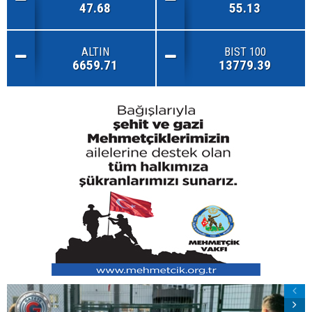
47.68
55.13
ALTIN
BIST 100
6659.71
13779.39