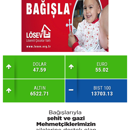
DOLAR
EURO
47.59
55.02
ALTIN
BIST 100
6522.71
13703.13