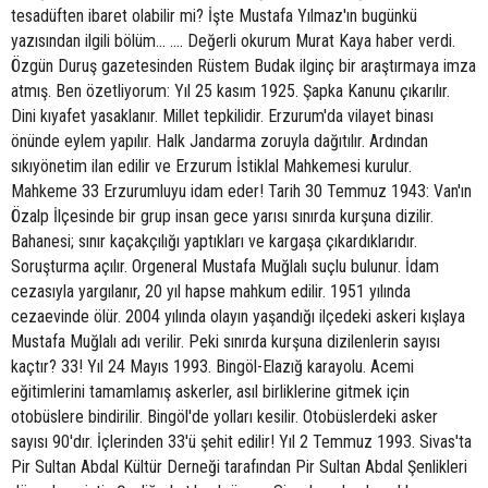
tesadüften ibaret olabilir mi? İşte Mustafa Yılmaz'ın bugünkü
yazısından ilgili bölüm... .... Değerli okurum Murat Kaya haber verdi.
Özgün Duruş gazetesinden Rüstem Budak ilginç bir araştırmaya imza
atmış. Ben özetliyorum: Yıl 25 kasım 1925. Şapka Kanunu çıkarılır.
Dini kıyafet yasaklanır. Millet tepkilidir. Erzurum'da vilayet binası
önünde eylem yapılır. Halk Jandarma zoruyla dağıtılır. Ardından
sıkıyönetim ilan edilir ve Erzurum İstiklal Mahkemesi kurulur.
Mahkeme 33 Erzurumluyu idam eder! Tarih 30 Temmuz 1943: Van'ın
Özalp İlçesinde bir grup insan gece yarısı sınırda kurşuna dizilir.
Bahanesi; sınır kaçakçılığı yaptıkları ve kargaşa çıkardıklarıdır.
Soruşturma açılır. Orgeneral Mustafa Muğlalı suçlu bulunur. İdam
cezasıyla yargılanır, 20 yıl hapse mahkum edilir. 1951 yılında
cezaevinde ölür. 2004 yılında olayın yaşandığı ilçedeki askeri kışlaya
Mustafa Muğlalı adı verilir. Peki sınırda kurşuna dizilenlerin sayısı
kaçtır? 33! Yıl 24 Mayıs 1993. Bingöl-Elazığ karayolu. Acemi
eğitimlerini tamamlamış askerler, asıl birliklerine gitmek için
otobüslere bindirilir. Bingöl'de yolları kesilir. Otobüslerdeki asker
sayısı 90'dır. İçlerinden 33'ü şehit edilir! Yıl 2 Temmuz 1993. Sivas'ta
Pir Sultan Abdal Kültür Derneği tarafından Pir Sultan Abdal Şenlikleri