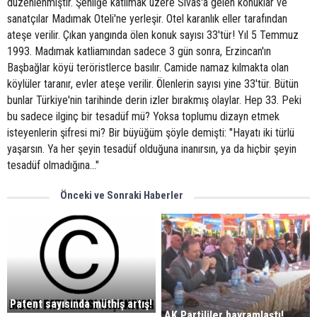
düzenlenmiştir. Şenliğe katılmak üzere Sivas'a gelen konuklar ve
sanatçılar Madımak Oteli'ne yerleşir. Otel karanlık eller tarafından
ateşe verilir. Çıkan yangında ölen konuk sayısı 33'tür! Yıl 5 Temmuz
1993. Madımak katliamından sadece 3 gün sonra, Erzincan'ın
Başbağlar köyü teröristlerce basılır. Camide namaz kılmakta olan
köylüler taranır, evler ateşe verilir. Ölenlerin sayısı yine 33'tür. Bütün
bunlar Türkiye'nin tarihinde derin izler bırakmış olaylar. Hep 33. Peki
bu sadece ilginç bir tesadüf mü? Yoksa toplumu dizayn etmek
isteyenlerin şifresi mi? Bir büyüğüm şöyle demişti: "Hayatı iki türlü
yaşarsın. Ya her şeyin tesadüf olduğuna inanırsın, ya da hiçbir şeyin
tesadüf olmadığına..."
Önceki ve Sonraki Haberler
Patent sayısında müthiş artış!
AK Partililer bayramlaştı!