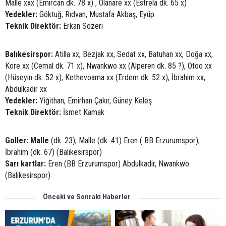
Malle xxx (Emircan dk. 78 x) , Olanare xx (Estrela dk. 65 x)
Yedekler:
Göktuğ, Rıdvan, Mustafa Akbaş, Eyüp
Teknik Direktör:
Erkan Sözeri
Balıkesirspor:
Atilla xx, Bezjak xx, Sedat xx, Batuhan xx, Doğa xx,
Kore xx (Cemal dk. 71 x), Nwankwo xx (Alperen dk. 85 ?), Otoo xx
(Hüseyin dk. 52 x), Kethevoama xx (Erdem dk. 52 x), İbrahim xx,
Abdulkadir xx
Yedekler:
Yiğithan, Emirhan Çakır, Güney Keleş
Teknik Direktör:
İsmet Kamak
Goller: Malle
(dk. 23), Malle (dk. 41) Eren ( BB Erzurumspor),
İbrahim (dk. 67) (Balıkesirspor)
Sarı kartlar:
Eren (BB Erzurumspor) Abdulkadir, Nwankwo
(Balıkesirspor)
Önceki ve Sonraki Haberler