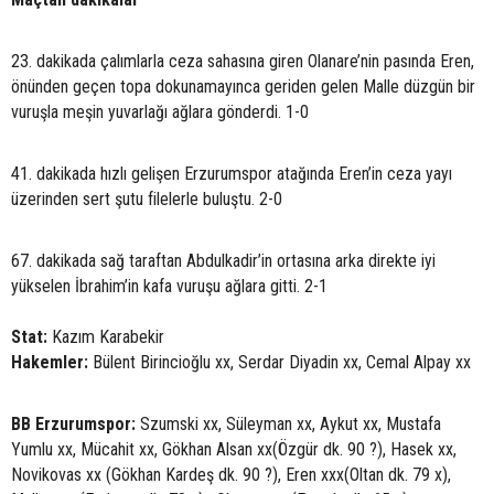
23. dakikada çalımlarla ceza sahasına giren Olanare’nin pasında Eren,
önünden geçen topa dokunamayınca geriden gelen Malle düzgün bir
vuruşla meşin yuvarlağı ağlara gönderdi. 1-0
41. dakikada hızlı gelişen Erzurumspor atağında Eren’in ceza yayı
üzerinden sert şutu filelerle buluştu. 2-0
67. dakikada sağ taraftan Abdulkadir’in ortasına arka direkte iyi
yükselen İbrahim’in kafa vuruşu ağlara gitti. 2-1
Stat:
Kazım Karabekir
Hakemler:
Bülent Birincioğlu xx, Serdar Diyadin xx, Cemal Alpay xx
BB Erzurumspor:
Szumski xx, Süleyman xx, Aykut xx, Mustafa
Yumlu xx, Mücahit xx, Gökhan Alsan xx(Özgür dk. 90 ?), Hasek xx,
Novikovas xx (Gökhan Kardeş dk. 90 ?), Eren xxx(Oltan dk. 79 x),