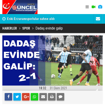
su
Eski Erzurumsporlular sahne aldı
Erzurumspor
Dadaş evinde galip
HABERLER
SPOR
18:32
31 Ekim 2021