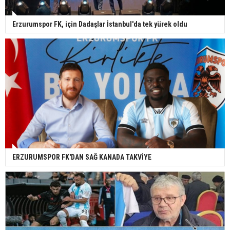
Erzurumspor FK, için Dadaşlar İstanbul'da tek yürek oldu
ERZURUMSPOR FK'DAN SAĞ KANADA TAKVİYE