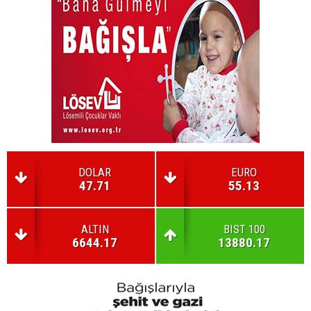
DOLAR
EURO
47.71
55.13
ALTIN
BIST 100
6644.17
13880.17