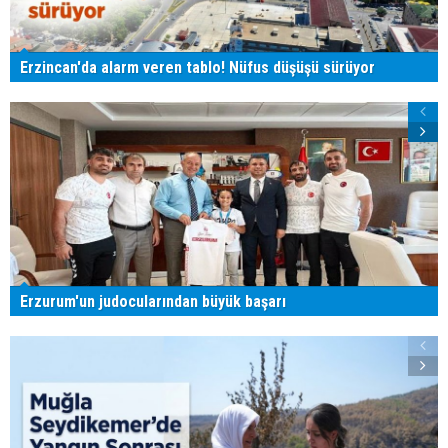
Erzincan'da alarm veren tablo! Nüfus düşüşü sürüyor
Erzurum'un judocularından büyük başarı