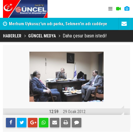
Merhum Uykusuz'un adı parka, Sekmen'in adı caddeye
Konuşanlar'
verildi
Gözaltına a
Daha çesur basın istedi!
HABERLER
GÜNCEL MEDYA
12:59
29 Ocak 2012