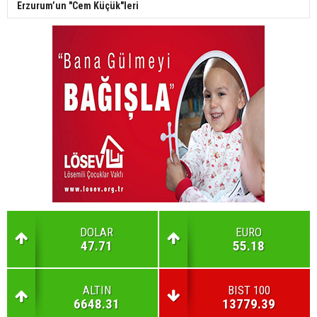
Erzurum’un "Cem Küçük"leri
DOLAR
EURO
47.71
55.18
ALTIN
BIST 100
6648.31
13779.39