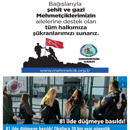
81 ilde düğmeye basıldı! Okullara 30 bin yeni güvenlik