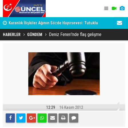
Karanlık İlişkiler Ağının Sözde Hayırseveri: Tutuklu
Dadaş'a Mil
Memet Aca Dosyası
Deniz Feneri'nde flaş gelişme
HABERLER
GÜNDEM
12:29
16 Kasım 2012