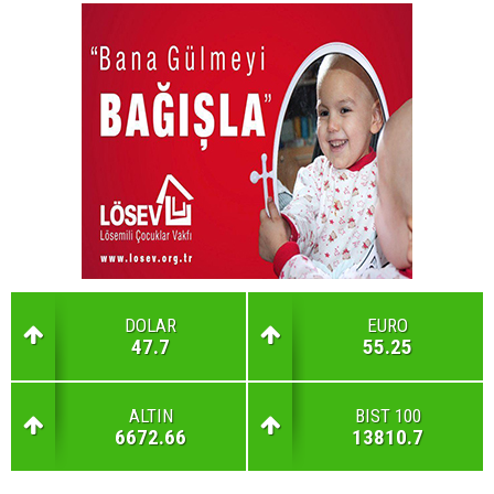
DOLAR
EURO
47.7
55.25
ALTIN
BIST 100
6672.66
13810.7