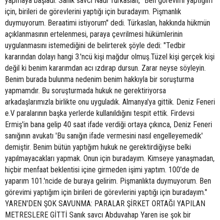
yapmaya başladı. Sanık savcı Nadi Türkaslan, "Ben görevimi yaptığım
için, birileri de görevlerini yaptığı için buradayım. Pişmanlık
duymuyorum. Beraatimi istiyorum" dedi. Türkaslan, hakkında hükmün
açıklanmasının ertelenmesi, paraya çevrilmesi hükümlerinin
uygulanmasını istemediğini de belirterek şöyle dedi: "Tedbir
kararından dolayı hangi 3.'ncü kişi mağdur olmuş.Tüzel kişi gerçek kişi
değil ki benim kararımdan acı ızdırap dursun. Zarar neyse söyleyin.
Benim burada bulunma nedenim benim hakkıyla bir soruşturma
yapmamdır. Bu soruşturmada hukuk ne gerektiriyorsa
arkadaşlarımızla birlikte onu uyguladık. Almanya'ya gittik. Deniz Feneri
e.V paralarının başka yerlerde kullanıldığını tespit ettik. Firdevsi
Ermiş'in bana gelip 40 saat ifade verdiği ortaya çıkınca, Deniz Feneri
sanığının avukatı 'Bu sanığın ifade vermesini nasıl engelleyemedik'
demiştir. Benim bütün yaptığım hukuk ne gerektirdiğiyse belki
yapılmayacakları yapmak. Onun için buradayım. Kimseye yanaşmadan,
hiçbir menfaat beklentisi içine girmeden işimi yaptım. 100'de de
yaparım 101.'ncide de buraya gelirim. Pişmanlıkta duymuyorum. Ben
görevimi yaptığım için birileri de görevlerini yaptığı için buradayım."
YAREN'DEN ŞOK SAVUNMA: PARALAR ŞİRKET ORTAĞI YAPILAN
METRESLERE GİTTİ Sanık savcı Abduvahap Yaren ise şok bir