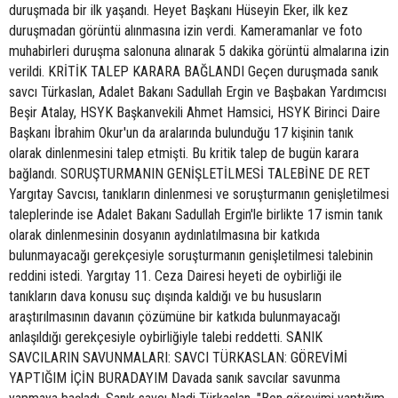
duruşmada bir ilk yaşandı. Heyet Başkanı Hüseyin Eker, ilk kez
duruşmadan görüntü alınmasına izin verdi. Kameramanlar ve foto
muhabirleri duruşma salonuna alınarak 5 dakika görüntü almalarına izin
verildi. KRİTİK TALEP KARARA BAĞLANDI Geçen duruşmada sanık
savcı Türkaslan, Adalet Bakanı Sadullah Ergin ve Başbakan Yardımcısı
Beşir Atalay, HSYK Başkanvekili Ahmet Hamsici, HSYK Birinci Daire
Başkanı İbrahim Okur'un da aralarında bulunduğu 17 kişinin tanık
olarak dinlenmesini talep etmişti. Bu kritik talep de bugün karara
bağlandı. SORUŞTURMANIN GENİŞLETİLMESİ TALEBİNE DE RET
Yargıtay Savcısı, tanıkların dinlenmesi ve soruşturmanın genişletilmesi
taleplerinde ise Adalet Bakanı Sadullah Ergin'le birlikte 17 ismin tanık
olarak dinlenmesinin dosyanın aydınlatılmasına bir katkıda
bulunmayacağı gerekçesiyle soruşturmanın genişletilmesi talebinin
reddini istedi. Yargıtay 11. Ceza Dairesi heyeti de oybirliği ile
tanıkların dava konusu suç dışında kaldığı ve bu hususların
araştırılmasının davanın çözümüne bir katkıda bulunmayacağı
anlaşıldığı gerekçesiyle oybirliğiyle talebi reddetti. SANIK
SAVCILARIN SAVUNMALARI: SAVCI TÜRKASLAN: GÖREVİMİ
YAPTIĞIM İÇİN BURADAYIM Davada sanık savcılar savunma