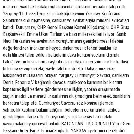
makamı esas hakkındaki mütalaasında sanıkların beraatini talep etti.
Yargıtay 11. Ceza Dairesi’nin baktığı davanın Yargıtay Konferans
Salonu’ndaki duruşmasına, sanıklar ve avukatlarıyla müdahil avukatları
katıldı. Duruşmayı, CHP Genel Başkanı Kemal Kılıçdaroğlu, CHP Grup
Başkanvekili Emine Ülker Tarhan ve bazı milletvekilleri izliyor. Sanık
Nadi Türkaslan ve avukatının soruşturmanın genişletilmesi talebini
değerlendiren mahkeme heyeti, dinlenmesi istenen tanıklar ile
getirtilmesi talep edilen belgelerin dava konusu suçların dışında
kaldığı ve bu hususların araştırılmasının davanın çözümüne bir katkısı
bulunmayacağı gerekçesiyle talebi reddetti. Daha sonra esas
hakkındaki mütalaasını okuyan Yargıtay Cumhuriyet Savcısı, sanıkların
Deniz Feneri e.V bağlantılı davada, mahkeme kararının bir kısmını
kapatarak ilgili yerlere göndermesine ilişkin, yapılan araştırmada
suçun maddi ve manevi unsurlarının oluşmadığını belirterek, sanıkların
beraatını talep etti. Cumhuriyet Savcısı, söz konusu işlemde
sahtecilik kastının bulunmadığının belgelerin durumundan açıkça
görüldüğünü ifade etti. Duruşmada, sanıklar esas hakkındaki
savunmalarını yapmaya başladı. SALONDAN İLK GÖRÜNTÜ Yargı-Sen
Başkanı Ömer Faruk Eminağaoğlu ile YARSAV üyelerinin de izlediği