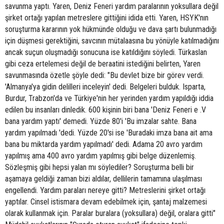
savunma yaptı. Yaren, Deniz Feneri yardım paralarının yoksullara değil
şirket ortağı yapılan metreslere gittiğini idida etti. Yaren, HSYK'nın
soruşturma kararının yok hükmünde olduğu ve dava şartı bulunmadığı
için düşmesi gerektiğini, savcının mütalaasına bu yönüyle katılmadığını
ancak suçun oluşmadığı sonucuna ise katıldığını söyledi. Türkaslan
gibi ceza ertelemesi değil de beraatini istediğini belirten, Yaren
savunmasında özetle şöyle dedi: "Bu devlet bize bir görev verdi.
'Almanya'ya gidin delilleri inceleyin' dedi. Belgeleri bulduk. Isparta,
Burdur, Trabzon'da ve Türkiye'nin her yerinden yardım yapıldığı iddia
edilen bu insanları dinledik. 600 kişinin biri bana 'Deniz Feneri e .V
bana yardım yaptı' demedi. Yüzde 80'i 'Bu imzalar sahte. Bana
yardım yapılmadı 'dedi. Yüzde 20'si ise 'Buradaki imza bana ait ama
bana bu miktarda yardım yapılmadı' dedi. Adama 20 avro yardım
yapılmış ama 400 avro yardım yapılmış gibi belge düzenlemiş.
Sözleşmiş gibi hepsi yalan mı söylediler? Soruşturma belli bir
aşamaya geldiği zaman bizi aldılar, dellilerin tamamına ulaşılması
engellendi. Yardım paraları nereye gitti? Metreslerini şirket ortağı
yaptılar. Cinsel istismara devam edebilmek için, şantaj malzemesi
olarak kullanmak için. Paralar buralara (yoksullara) değil, oralara gitti"