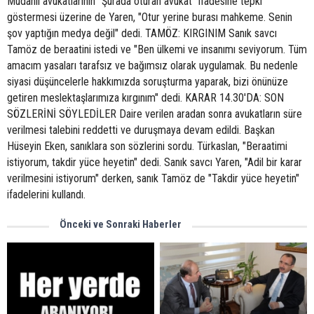
Müdahil avukatlarının "Şurada oturan avukat" ifadesine tepki
göstermesi üzerine de Yaren, "Otur yerine burası mahkeme. Senin
şov yaptığın medya değil" dedi. TAMÖZ: KIRGINIM Sanık savcı
Tamöz de beraatini istedi ve "Ben ülkemi ve insanımı seviyorum. Tüm
amacım yasaları tarafsız ve bağımsız olarak uygulamak. Bu nedenle
siyasi düşüncelerle hakkımızda soruşturma yaparak, bizi önünüze
getiren meslektaşlarımıza kırgınım" dedi. KARAR 14.30'DA: SON
SÖZLERİNİ SÖYLEDİLER Daire verilen aradan sonra avukatların süre
verilmesi talebini reddetti ve duruşmaya devam edildi. Başkan
Hüseyin Eken, sanıklara son sözlerini sordu. Türkaslan, "Beraatimi
istiyorum, takdir yüce heyetin" dedi. Sanık savcı Yaren, "Adil bir karar
verilmesini istiyorum" derken, sanık Tamöz de "Takdir yüce heyetin"
ifadelerini kullandı.
Önceki ve Sonraki Haberler