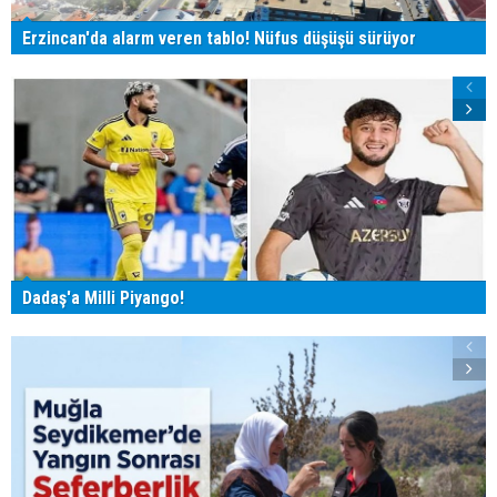
Erzincan'da alarm veren tablo! Nüfus düşüşü sürüyor
Dadaş'a Milli Piyango!