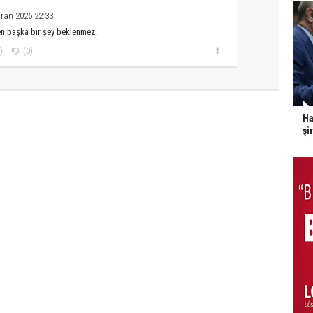
ran 2026 22:33
n başka bir şey beklenmez.
)
(0)
Ha
şi