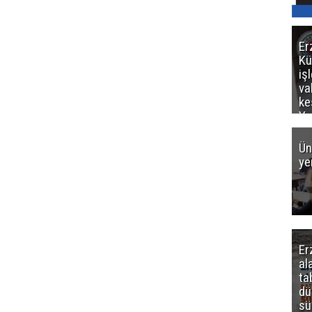
Er
Kü
iş
va
ke
Ya
ce
Ün
ye
Er
al
ta
dü
sü