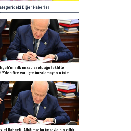
ategorideki Diğer Haberler
hçeli'nin ilk imzacısı olduğu teklifte
P'den fire var! İşte imzalamayan o isim
vlet Bahçeli: Attığımız bu imzayla bin yıllık