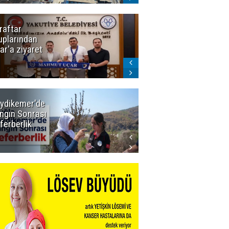
raftar
Ligde yeni
uplarından
sezon
ar'a ziyaret
başlıyor! İlk
düdük Bolu'da
çalacak
ydikemer'de
Muğla
ngın Sonrası
Büyükşehir
ferberlik
Tüm
İmkânlarıyla
Yangın
Sahasında