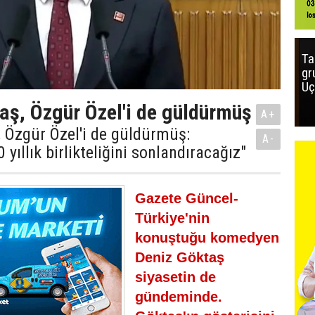
Ta
gr
Uç
aş, Özgür Özel'i de güldürmüş
A+
 Özgür Özel'i de güldürmüş:
A-
 yıllık birlikteliğini sonlandıracağız"
Gazete Güncel-
Türkiye'nin
konuştuğu komedyen
Deniz Göktaş
siyasetin de
gündeminde.