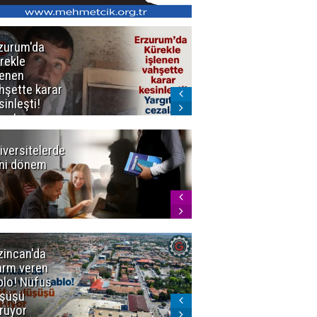
zurum'da
Erzurum dâhil
rekle
Çok Sayıda
lenen
İlde
hşette karar
Uyuşturucuya
sinleşti!
Darbe
rgıtay
zaları onadı
iversitelerde
Başkan
ni dönem
Sekmen'den
Tercih
Döneminde
Erzurum
Vurgusu
zincan'da
Meteoroloji
arm veren
uyardı!
blo! Nüfus
Doğu'ya yaz
şüşü
gelmeyecek
rüyor