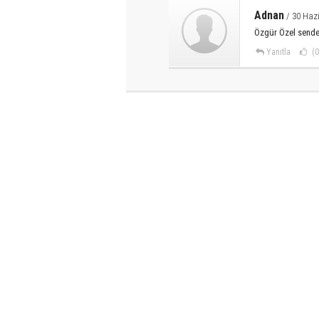
Adnan
/ 30 Hazi
Özgür Özel sende
Yanıtla
(0