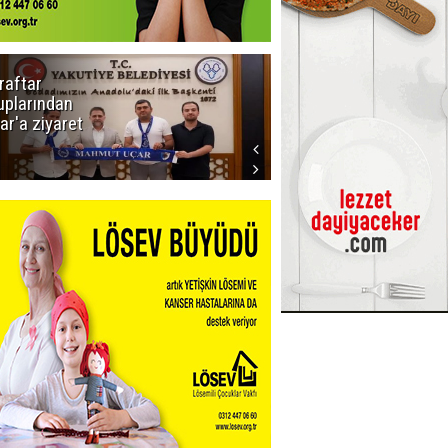
raftar
Ligde yeni
uplarından
sezon
ar'a ziyaret
başlıyor! İlk
düdük Bolu'da
çalacak