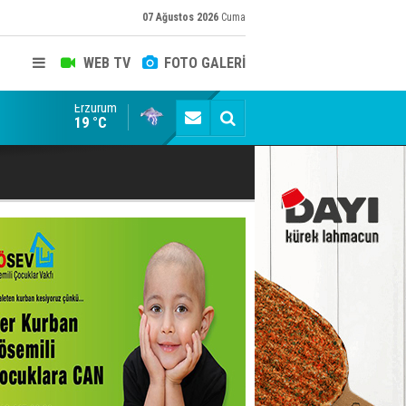
07 Ağustos 2026
Cuma
WEB TV
FOTO GALERİ
Erzurum
Bala İkra'ya el uzatma zamanı: Sen de umut ol...
19 °C