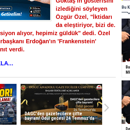
Göktaş'ın gösterisini
Bu K
izlediğini söyleyen
Özgür Özel, "İktidarı
da eleştiriyor, bizi de.
siyon alıyor, hepimiz güldük" dedi. Özel
başkanı Erdoğan'ın 'Frankenstein'
nıt verdi.
KLA...
Ba
MH
k 3
DAGC'den gazetecilere çifte
bayram! Ödül gecesi 24 Temmuz'da
De