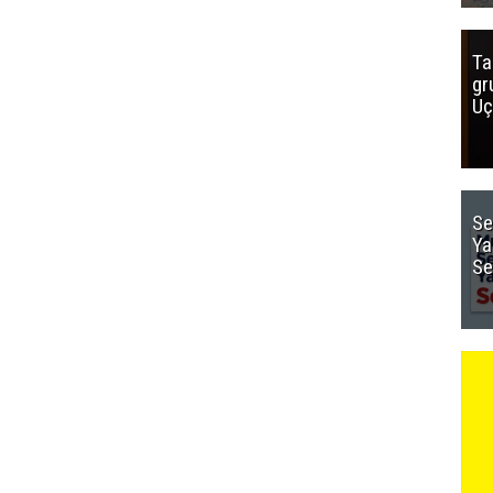
Ta
gr
Uç
Se
Ya
Se