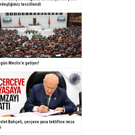
rdeşliğimiz tescillendi
gün Meclis'e geliyor!
vlet Bahçeli, çerçeve yasa teklifine imza
ı