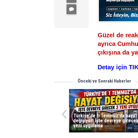
Güzel de reak
ayrıca Cumhur
çıkışına da ya
Detay için TI
Önceki ve Sonraki Haberler
Türkiye'de 1 Temmuz'da hayat
değişiyor! İşte devreye girece
yeni uygulama