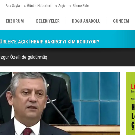
Ana Sayfa
Günün Haberleri
Arşiv
Sitene Ekle
ERZURUM
BELEDİYELER
DOĞU ANADOLU
GÜNDEM
RLEK'E AÇIK İHBAR! BAKIRCI'YI KİM KORUYOR?
SİYASET
AFAD/ SAVAŞ
SPOR
Özgür Özel'i de güldürmüş
KÜLTÜR/SANAT//MAĞAZİN
BODRUM