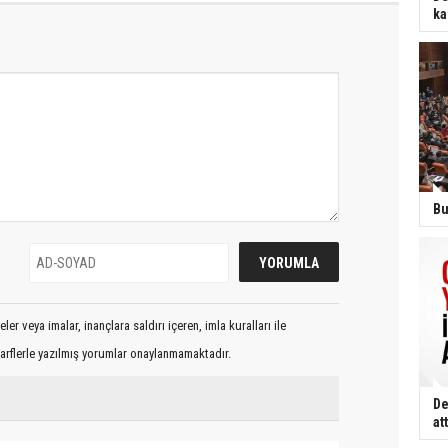
ka
Bu
er veya imalar, inançlara saldırı içeren, imla kuralları ile
arflerle yazılmış yorumlar onaylanmamaktadır.
De
att