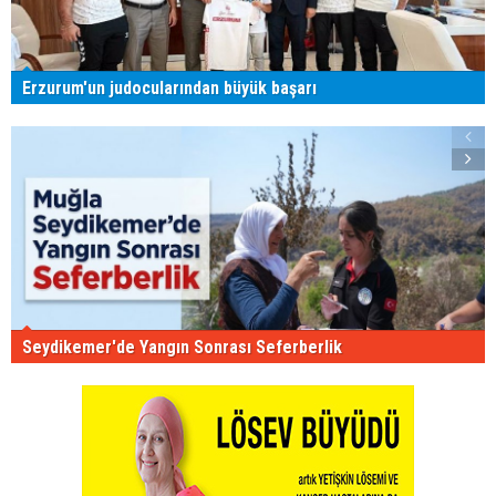
Erzurum'un judocularından büyük başarı
Seydikemer'de Yangın Sonrası Seferberlik