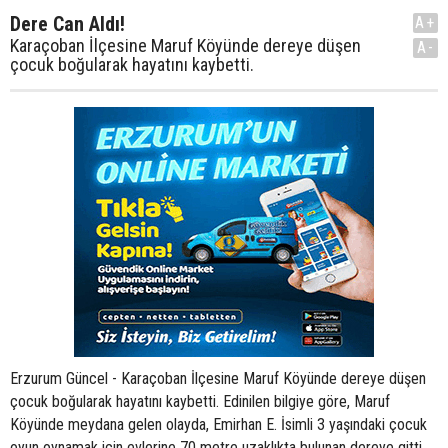
Dere Can Aldı!
A+
Karaçoban İlçesine Maruf Köyünde dereye düşen
A-
çocuk boğularak hayatını kaybetti.
Erzurum Güncel - Karaçoban İlçesine Maruf Köyünde dereye düşen
çocuk boğularak hayatını kaybetti. Edinilen bilgiye göre, Maruf
Köyünde meydana gelen olayda, Emirhan E. İsimli 3 yaşındaki çocuk
oyun oynamak için evlerine 70 metre uzaklıkta bulunan dereye gitti.