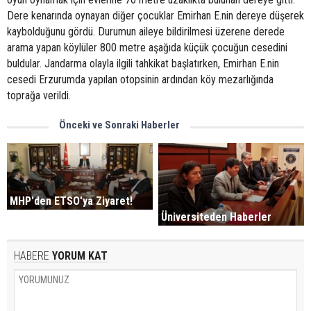
Dere kenarında oynayan diğer çocuklar Emirhan E.nin dereye düşerek
kaybolduğunu gördü. Durumun aileye bildirilmesi üzerene derede
arama yapan köylüler 800 metre aşağıda küçük çocuğun cesedini
buldular. Jandarma olayla ilgili tahkikat başlatırken, Emirhan E.nin
cesedi Erzurumda yapılan otopsinin ardından köy mezarlığında
toprağa verildi.
Önceki ve Sonraki Haberler
MHP'den ETSO'ya Ziyaret!
Üniversiteden Haberler
HABERE
YORUM KAT