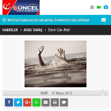
Merhum Uykusuz'un adı parka, Sekmen'in adı caddeye
Konuşanlar'
verildi
Gözaltına a
Dere Can Aldı!
HABERLER
AFAD/ SAVAŞ
16:01
21 Mayıs 2012