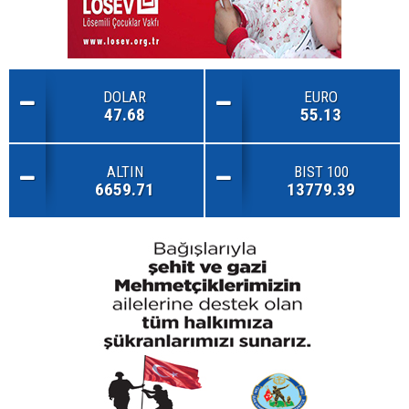
DOLAR
EURO
47.68
55.13
ALTIN
BIST 100
6659.71
13779.39