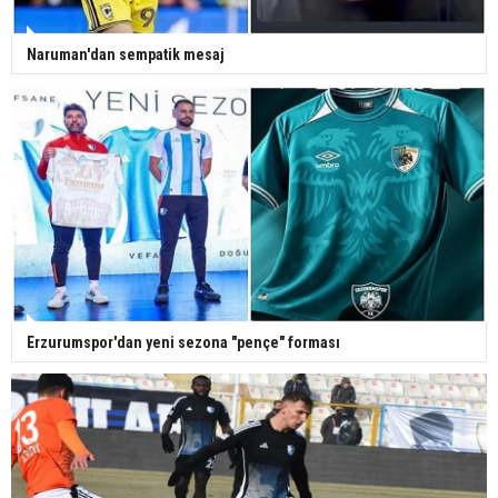
Naruman'dan sempatik mesaj
Erzurumspor'dan yeni sezona "pençe" forması