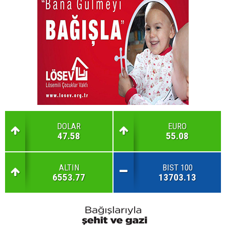
DOLAR
EURO
47.58
55.08
ALTIN
BIST 100
6553.77
13703.13