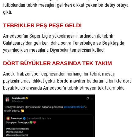
futbolundan tebrik mesajları gelirken dikkat çeken bir detay ortaya
çıktı.
TEBRİKLER PEŞ PEŞE GELDİ
Amedspor’un Süper Lig’e yükselmesinin ardından ilk tebrik
Galatasaray’dan gelirken, daha sonra Fenerbahçe ve Beşiktaş da
yayımladıkları mesajlarla Diyarbakır temsilcisini kutladı.
DÖRT BÜYÜKLER ARASINDA TEK TAKIM
Ancak Trabzonspor cephesinden herhangi bir tebrik mesajı
paylaşılmaması dikkat çekti. Bordo-mavililer bu durumla birlikte dört
büyük kulüp arasında Amedspor’u tebrik etmeyen tek takım oldu.