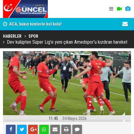
n
ACA, bakın kimlerle kol kola!
Erzurumspo
HABERLER
SPOR
Dev kulüpten Süper Lig'e yeni çıkan Amedspor'u kızdıran hareket
11:45
04 Mayıs 2026