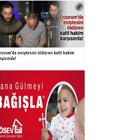
zurum'da eniştesini öldüren katil hakim
rşısında!