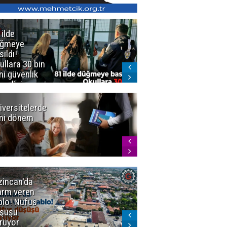
 ilde
Erzurum'da
üğmeye
Kürekle
sıldı!
işlenen
ullara 30 bin
vahşette karar
ni güvenlik
kesinleşti!
revlisi
Yargıtay
cezaları onadı
iversitelerde
Başkan
ni dönem
Sekmen'den
Tercih
Döneminde
Erzurum
Vurgusu
zincan'da
Meteoroloji
arm veren
uyardı!
blo! Nüfus
Doğu'ya yaz
şüşü
gelmeyecek
rüyor