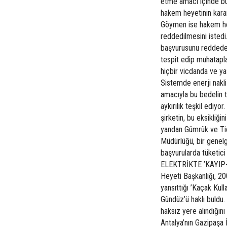
etme amacı içinde bu
hakem heyetinin kararı
Göymen ise hakem hey
reddedilmesini is
başvurusunu reddeden
tespit edip muhatapla
hiçbir vicdanda ve y
Sistemde enerji nakli
amacıyla bu bedelin t
aykırılık teşkil ediy
şirketin, bu eksikliği
yandan Gümrük ve Tic
Müdürlüğü, bir genelg
başvurularda tüketici 
ELEKTRİKTE ’KAYIP-
Heyeti Başkanlığı, 20
yansıttığı ’Kaçak Kul
Gündüz’ü haklı buldu.
haksız yere alındığın
Antalya’nın Gazipaşa 