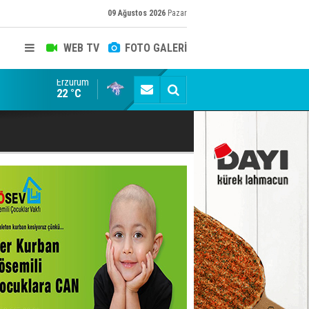
09 Ağustos 2026
Pazar
WEB TV
FOTO GALERİ
Erzurum
ADALET BAKANI AKIN GÜRLEK'E AÇIK İHBAR! BAKIRC
22 °C