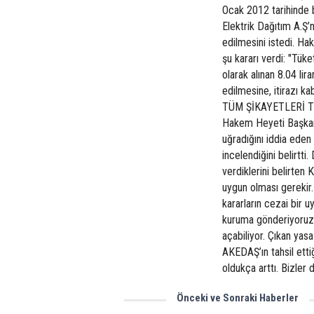
Ocak 2012 tarihinde
Elektrik Dağıtım A.Ş’n
edilmesini istedi. Ha
şu kararı verdi: "Tüke
olarak alınan 8.04 li
edilmesine, itirazı k
TÜM ŞİKAYETLERİ TİT
Hakem Heyeti Başkanl
uğradığını iddia eden 
incelendiğini belirtti
verdiklerini belirten
uygun olması gerekir.
kararların cezai bir uy
kuruma gönderiyoruz.
açabiliyor. Çıkan ya
AKEDAŞ’ın tahsil etti
oldukça arttı. Bizler 
Önceki ve Sonraki Haberler