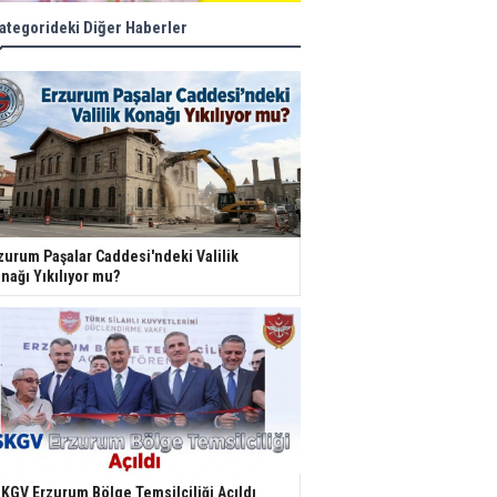
ategorideki Diğer Haberler
zurum Paşalar Caddesi'ndeki Valilik
nağı Yıkılıyor mu?
KGV Erzurum Bölge Temsilciliği Açıldı