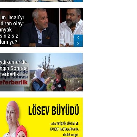
un Ilıcalı'yı
İstanbul'da
zdıran olay:
mavi-beyaz
nyak
buluşma
sınız siz
lum ya?
ydikemer'de
Muğla
ngın Sonrası
Büyükşehir
ferberlik
Tüm
İmkânlarıyla
Yangın
Sahasında