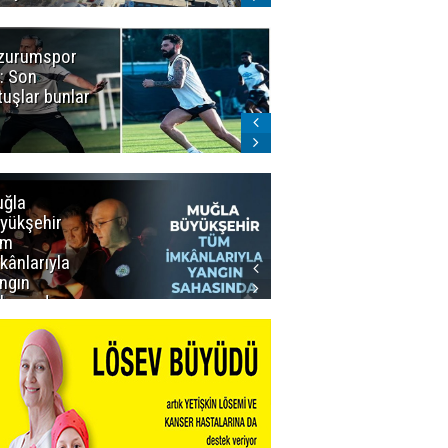
zurumspor
Naruman'dan
: Son
sempatik
tuşlar bunlar
mesaj
ğla
Muğla
yükşehir
Büyükşehir’den
üm
Personeline
kânlarıyla
Rekor
ngın
Promosyon
hasında