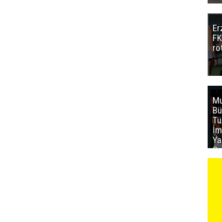
Er
FK
rö
Mu
Bü
T
İm
Ya
Sa