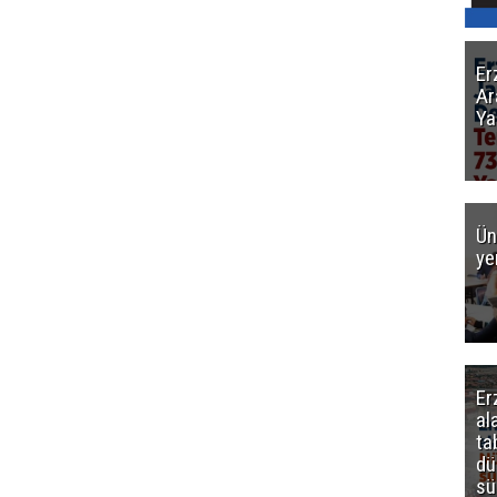
Er
Ar
Ya
Ün
ye
Er
al
ta
dü
sü