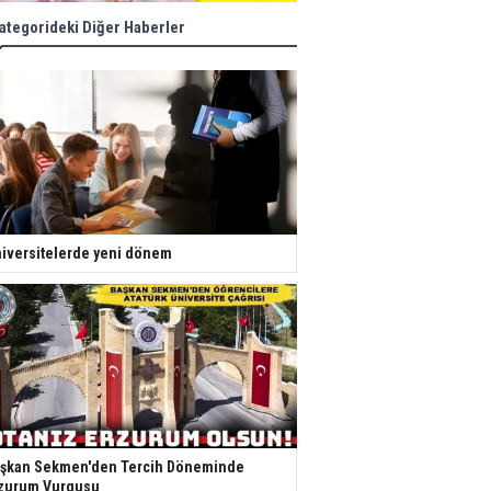
ategorideki Diğer Haberler
iversitelerde yeni dönem
şkan Sekmen'den Tercih Döneminde
zurum Vurgusu