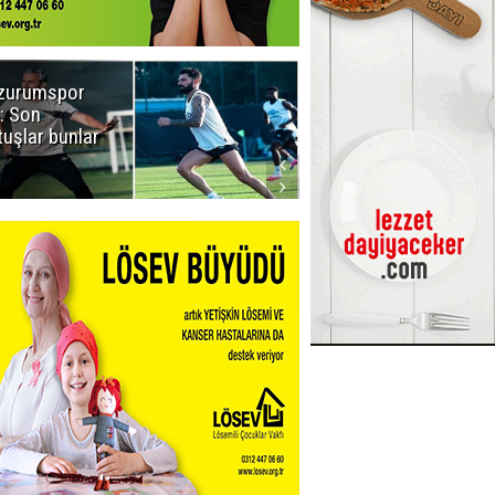
zurumspor
Naruman'dan
: Son
sempatik
tuşlar bunlar
mesaj