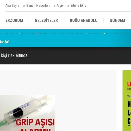
Ana Sayfa
Günün Haberleri
Arşiv
Sitene Ekle
ERZURUM
BELEDİYELER
DOĞU ANADOLU
GÜNDEM
kola!
SİYASET
AFAD/ SAVAŞ
SPOR
kişi risk altında
KÜLTÜR/SANAT//MAĞAZİN
BODRUM