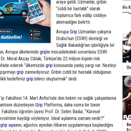
araya geldi. Uzmanlar, gribin
Bu K
“ciddi bir hastalık” olarak
toplumca fark edilip ciddiye
alınmadığını belirtti.
Avrupa
Grip
Uzmanları çalışma
Grubu’nun (ESWI) desteği ve
Sağlık Bakanlığı’nın işbirliğiyle bir
un, Avrupa ülkelerinde
grip
le mücadeledeki sorumlusu ESWI
Dr. Meral Akçay Ciblak, Türkiye’de 22 milyon kişinin risk
ı ifade ederek “ülkemizde
grip
konusunda yanlış yargı var. Nezleyi
Ün
apşırmayı
grip
zannediyoruz. Gribin ciddi bir hastalık olduğunun
elikli hedefimiz
grip
bilinci oluşturmak” dedi.
Tıp Fakültesi 14. Mart Anfisi’nde dün hekim ve sağlık çalışanlarına
plantısını düzenleyen
Grip
Platformu, daha sonra bir basın
ıp Fakültesi öğretim üyesi Prof. Dr. Selim Badur, “Küresel
vsiminin kaydığı söyleniyor. İdeal aşılanma zamanı nedir?”
e
grip aşısı
nın, ağustos ayından itibaren uygulanmaya başlandığını
Ba
Er