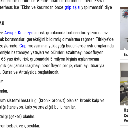
kıncalı bir durumdur. Bence ticari bir durumdur” dedi. ESWI
sterhaus ise “Ekim ve kasımdan önce
grip aşısı
yapılmamalı” diye
AK
ve
Avrupa Konseyi’
nin risk gruplarında bulunan bireylerin en az
rak korunmaları gerektiğini bildirmiş olmalarına rağmen Türkiye’de
zeylerinde.
Grip
mevsiminin yaklaştığı bugünlerde risk gruplarında
niyle hastaneye yatışları ve ölümleri azaltmayı hedefleyen
Er
k 65 yaş üstü risk grubundaki 5 milyon kişinin aşılanmasını
ğlık çalışanına ulaşmayı hedefleyen proje, ekim ayı itibarıyla
e, Bursa ve Antalya’da başlatılacak.
I?
nlar.
m sistemi hasta lı ğı (kronik bronşit) olanlar. Kronik kalp ve
ığı (tansiyon, kalp yetmezliği) bu lu nan lar.
Öz
Ço
lığı (şeker) olanlar.
Ve
ören bebek ve çocuklar.