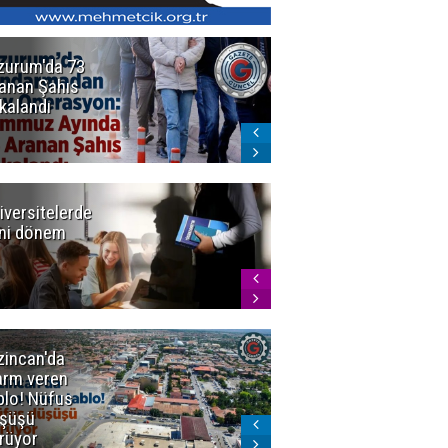
zurum'da 73
Bakan Gürlek
anan Şahıs
duyurdu! 7
kalandı
şirkete
kayyum atandı,
72 şüpheli
gözaltına
alındı
iversitelerde
Başkan
ni dönem
Sekmen'den
Tercih
Döneminde
Erzurum
Vurgusu
zincan'da
Meteoroloji
arm veren
uyardı!
blo! Nüfus
Doğu'ya yaz
şüşü
gelmeyecek
rüyor