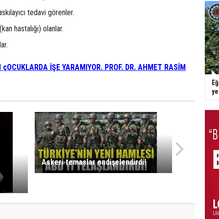
askılayıcı tedavi görenler.
an hastalığı) olanlar.
ar.
LI çOCUKLARDA İŞE YARAMIYOR. PROF. DR. AHMET RASİM
Eğ
y
Askeri temaslar endişelendirdi!