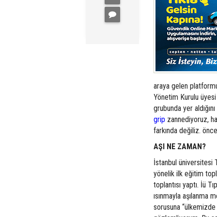
araya gelen platform
Yönetim Kurulu üyesi 
grubunda yer aldığın
grip
zannediyoruz, h
farkında değiliz. önc
AŞI NE ZAMAN?
İstanbul üniversitesi 
yönelik ilk eğitim to
toplantısı yaptı. İü T
ısınmayla aşılanma me
sorusuna “ülkemizd