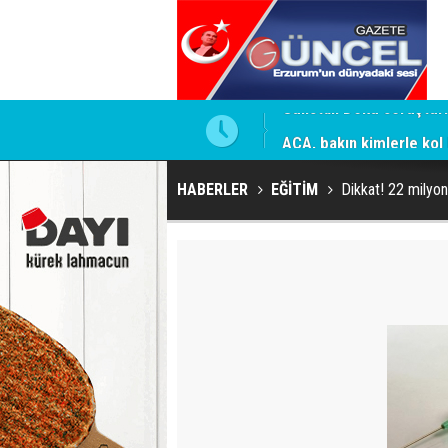
mesi için firmaya resmi talimat
ACA, bakın kimlerle kol 
HABERLER
EĞİTİM
Dikkat! 22 milyon 