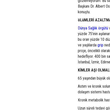
gözlemliyorum. Bu sa
Başkanı Dr. Albert O
konuştu.
öLüMLERİ AZALTM
Dünya Sağlık örgütü
yüzde 75’inin aşılana
bu oran yüzde 10 dü
ve yaşlılarda
grip
nede
proje, öncelikli olara
hedefliyor. 400 bin sa
İstanbul, İzmir, Edirn
KİMLER AŞI OLMAL
65 yaşından büyük ola
Astım ve kronik solunu
dolaşım sistemi hastal
Kronik metabolik hasta
Uzun süreli tedavi g