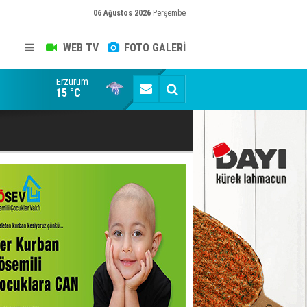
06 Ağustos 2026
Perşembe
WEB TV
FOTO GALERİ
Erzurum
Erzurumspor FK: Son rötuşlar bunlar
15 °C