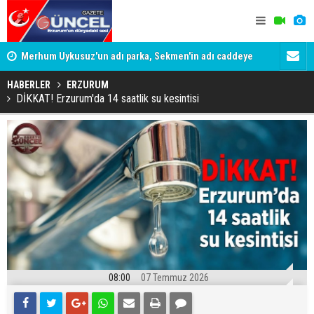
Merhum Uykusuz'un adı parka, Sekmen'in adı caddeye
Konuşanlar'
verildi
Gözaltına a
HABERLER
ERZURUM
DİKKAT! Erzurum'da 14 saatlik su kesintisi
08:00
07 Temmuz 2026