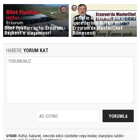
Şeflerin Rotası mı, Soru
İşaretlerinin Rotası mı?
Bilet fiyatları uçtu: Erzurum
Erzurum’da MasterChef
Başkent'e ulaşamıyor!
Bilmecesi!
HABERE
YORUM KAT
UYARI:
Küfür, hakaret, rencide edici cümleler veya imalar, inançlara saldırı