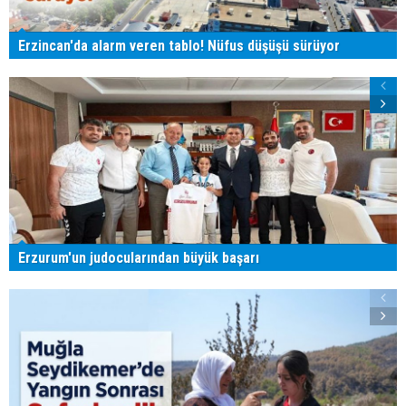
Erzincan'da alarm veren tablo! Nüfus düşüşü sürüyor
Erzurum'un judocularından büyük başarı