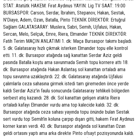
STAT: Atatütk HAKEM: Fırat Aydınus YAYIN: Lig TV SAAT: 19.00
BURSASPOR: Carson, Serdar, İbrahim, Stepanov, Hakan, Sestak,
N'Diaye, Adem, Ozan, Batalla, Pinto TEKNİK DİREKTÖR: Ertuğrul
Sağlam GALATASARAY: Muslera, Sabri, Semih, Ujfalusi, Hakan,
Sercan, Melo, Selçuk, Emre, Riera, Elmander TEKNİK DİREKTÖR:
Fatih Terim MAÇIN ANLATIMI 1. dk: Maça Bursaspor takımı başladı.
5. dk: Galatasaray hızlı çıkmak isterken Elmander topu elle kontrol
etti. 11. dk: Bursaspor atağında sağ kanattan Serdar Aziz geldi
pasında Batalla koştu ama savunmada Semih topu kornere attı 18.
dk: Bursaspor atağında Hakan Aslantaş sol kanattan ortaladı ama
topu savunma uzaklaştırdı. 22. dk: Galatasaray atağında Ujfalusi
çalımlarla ceza sahasına girmek istedi tam giremeden önce yerde
kaldı Serdar Aziz'in faulu sonucunda Galatasaray tehlikeli bölgeden
serbest atış kazandı. 28. dk: Sol kanattan gelişen atakta Riera
ortaladı kafayı Elmander vurdu ama top kalecide kaldı. 32. dk:
Bursaspor atağında ceza sahası yayında topu önünde bulan Sestak
sert vurdu top Semih'in koluna çarpıp dışarı gitti, hakem Fırat Aydınus
korner kararı verdi. 40. dk: Bursaspor atağında sol kanattan Ozan
geldi ortasını yaptı ama arka direkte Pinto ofsayt pozisyonunda kaldı.