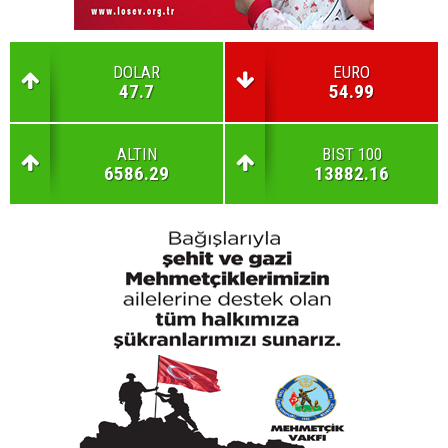
DOLAR
EURO
47.7
54.99
ALTIN
BIST 100
6586.29
13882.16