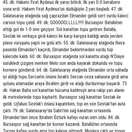
45. dk: Hakem Fırat Aydınus ilk yarıyı bitirdi. İlk yarı 0-0 berabere
sona erdi. Hakem Fırat Aydınus'un düdüğüyle 2.yarı başladı. 47. dk:
Galatasaray atağında sağ çaprazdan Elmander geldi sert vurdu kaleci
carson topu çeldi. 49. dk: GOOOOOLLLLL!!!!! Bursaspor Batalla'nın
attığı gol ile 1-0 öne geçiyor. Sol kanattan topu getiren Batalla,
Sestak ile verkaça girdi kaleci ile karşı karşıya kaldığı anda yerden
plase vuruşunu yaptı ve golü attı. 55. dk: Galatasaray atağında Riera
pasında Elmander'i kaçırdı, Elmander bekletmeden vurdu top
kalecide kaldı. 60. dk: Bursaspor atağında sol kanatta atağı N'Diaye
sürükledi çizgiye inerken Melo son anda kayarak dokundu ve topu
kornere gönderdi. 64. dk: Galatasaray atağında Elmander orta sahada
iyi aldığı topu Sercan'ın önüne bıraktı Sercan ceza sahasına girdi ama
şutunu atamadan araya İbrahim girdi ve atağı durdurmayı başardı. 73.
dk: Hakan Balta sol kanattan hücuma katılmıştı ama rakip yarı alanın
ilk metrelerinde topu kaybetti. Bursaspor sağ kanattan Sestak ile
geldi. Ujfalusi Sestak'ı önünü kapatırken, top en son Sestak'tan auta
çıktı. 79. dk: Galatasaray'da Sabri'nin sağ kanattan ortasında
Elmander'den önce İbrahim Öztürk kafayı vuran isim oldu. 84. dk:
Bursaspor sağ kanattan bir korner kazandı. Batalla'nın ortasında
Turgay kafayı vurdu ama top kaleye gitmedi. Muslera çıktı ve topun