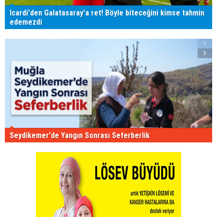
Icardi'den Galatasaray'a ret! Böyle biteceğini kimse tahmin
edemezdi
Seydikemer'de Yangın Sonrası Seferberlik