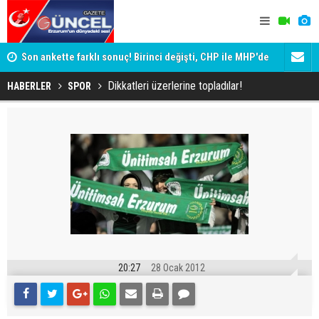
ik
Son ankette farklı sonuç! Birinci değişti, CHP ile MHP'de
Erzurum'da 
büyük kayıp
Dikkatleri üzerlerine topladılar!
HABERLER
SPOR
20:27
28 Ocak 2012