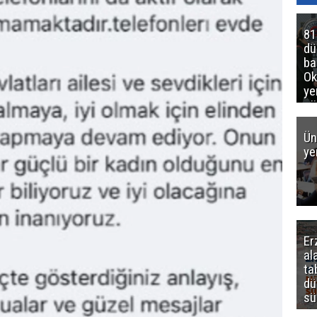
81
d
ba
Ok
ye
gö
Ün
ye
Er
al
ta
dü
sü