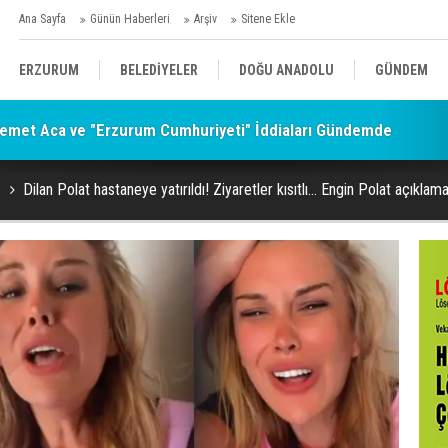
Ana Sayfa
Günün Haberleri
Arşiv
Sitene Ekle
ERZURUM
BELEDİYELER
DOĞU ANADOLU
GÜNDEM
emet Aca ve "Erzurum Cumhuriyeti" İddiaları Gündemde
SİYASET
AFAD/ SAVAŞ
SPOR
Dilan Polat hastaneye yatırıldı! Ziyaretler kısıtlı... Engin Polat açıklam
KÜLTÜR/SANAT//MAĞAZİN
BODRUM