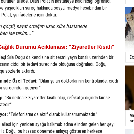
 bürünen ailede, Dilan Polat’ın hastaneye kaldırıldığı öğrenildi.
 ve yaşadıkları süreç hakkında sosyal medya hesabından bir
olat, şu ifadelerle içini döktü:
 göçtü, hayat ortağım uzun süre hastanede
ben ise tekim..."
ağlık Durumu Açıklaması: "Ziyaretler Kısıtlı"
deşi Sıla Doğu da kendisine ait resmi yayın kanalı üzerinden bir
Er
sının ciddi bir tedavi sürecinde olduğunu doğruladı. Doğu,
şu sözlerle aktardı:
minde Özel Tedavi:
"Dilan şu an doktorlarının kontrolünde, ciddi
vi sürecinden geçiyor."
ı:
"Bu nedenle ziyaretler kısıtlı olup, refakatçi dışında kimse
tedir."
yor:
"Telefonlarını da aktif olarak kullanamamaktadır."
Mü
or
e ailesi için yeniden ayağa kalkmak adına elinden gelen her şeyi
 Sıla Doğu, bu hassas dönemde anlayış gösteren herkese