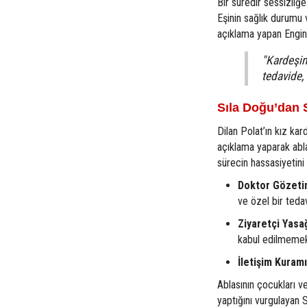
Bir süredir sessizliğe
Eşinin sağlık durumu
açıklama yapan Engin P
"Kardeşim
tedavide, 
Sıla Doğu’dan S
Dilan Polat’ın kız kar
açıklama yaparak abla
sürecin hassasiyetini 
Doktor Gözeti
ve özel bir teda
Ziyaretçi Yasağ
kabul edilmemek
İletişim Kuramı
Ablasının çocukları v
yaptığını vurgulayan