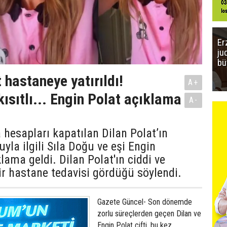
Er
ju
bü
 hastaneye yatırıldı!
A+
kısıtlı... Engin Polat açıklama
A-
hesapları kapatılan Dilan Polat’ın
yla ilgili Sıla Doğu ve eşi Engin
lama geldi. Dilan Polat'ın ciddi ve
ir hastane tedavisi gördüğü söylendi.
Gazete Güncel- Son dönemde
zorlu süreçlerden geçen Dilan ve
Engin Polat çifti, bu kez