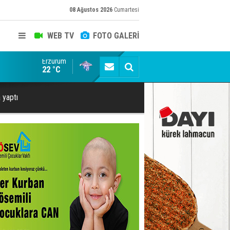
08 Ağustos 2026
Cumartesi
WEB TV
FOTO GALERİ
Erzurum
Bala İkra'ya el uzatma zamanı: Sen de umut ol...
22 °C
a yaptı