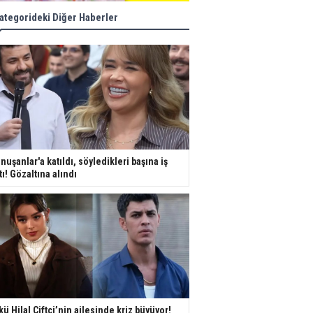
ategorideki Diğer Haberler
nuşanlar'a katıldı, söyledikleri başına iş
tı! Gözaltına alındı
kü Hilal Çiftçi’nin ailesinde kriz büyüyor!