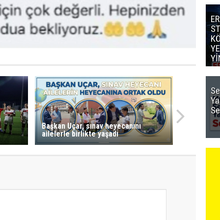
ER
S
K
YE
Yİ
Se
Ya
Se
Başkan Uçar, sınav heyecanını
ailelerle birlikte yaşadı