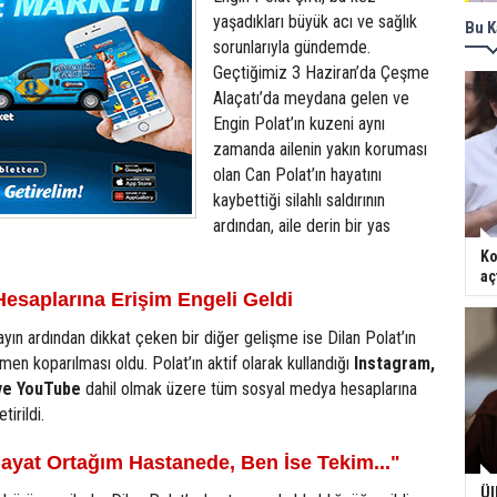
yaşadıkları büyük acı ve sağlık
Bu K
sorunlarıyla gündemde.
Geçtiğimiz 3 Haziran’da Çeşme
Alaçatı’da meydana gelen ve
Engin Polat’ın kuzeni aynı
zamanda ailenin yakın koruması
olan Can Polat’ın hayatını
kaybettiği silahlı saldırının
ardından, aile derin bir yas
Ko
aç
esaplarına Erişim Engeli Geldi
ayın ardından dikkat çeken bir diğer gelişme ise Dilan Polat’ın
men koparılması oldu. Polat’ın aktif olarak kullandığı
Instagram,
ve YouTube
dahil olmak üzere tüm sosyal medya hesaplarına
tirildi.
Hayat Ortağım Hastanede, Ben İse Tekim..."
Ül