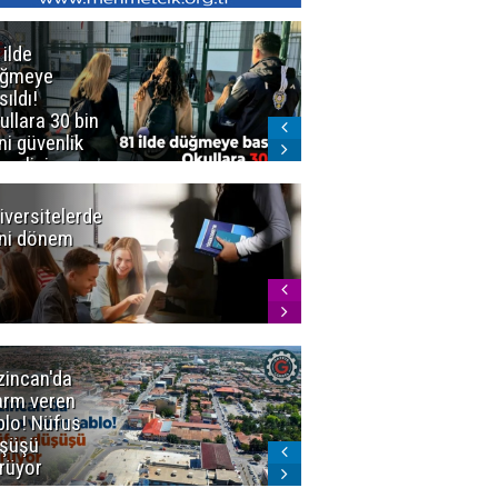
 ilde
Erzurum'da
üğmeye
Kürekle
sıldı!
işlenen
ullara 30 bin
vahşette karar
ni güvenlik
kesinleşti!
revlisi
Yargıtay
cezaları onadı
iversitelerde
Başkan
ni dönem
Sekmen'den
Tercih
Döneminde
Erzurum
Vurgusu
zincan'da
Meteoroloji
arm veren
uyardı!
blo! Nüfus
Doğu'ya yaz
şüşü
gelmeyecek
rüyor