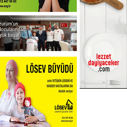
zurum'un
Amar süper
docularından
ligi seviyor!
yük başarı