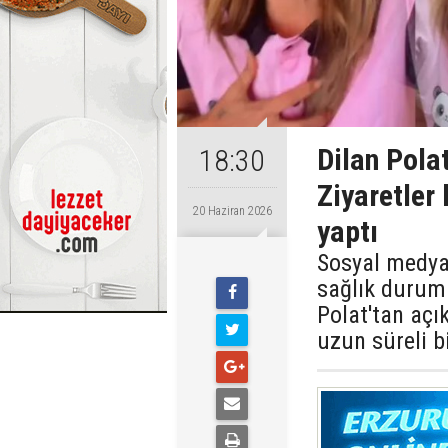
Dilan Polat
18:30
Ziyaretler 
20 Haziran 2026
yaptı
Sosyal medya 
sağlık durumu
Polat'tan açık
uzun süreli b