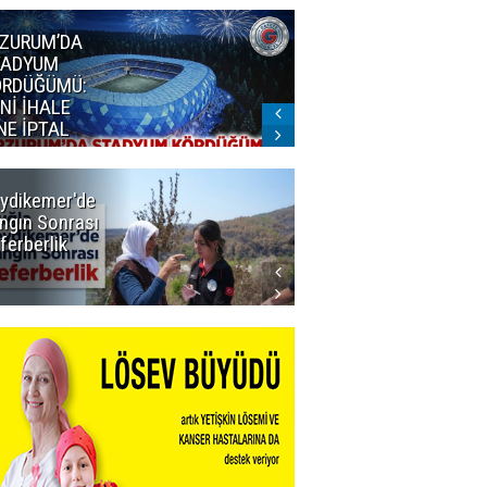
ZURUM’DA
Erzurum'un
TADYUM
judocularından
ÖRDÜĞÜMÜ:
büyük başarı
Nİ İHALE
NE İPTAL
ydikemer'de
Muğla
ngın Sonrası
Büyükşehir
ferberlik
Tüm
İmkânlarıyla
Yangın
Sahasında