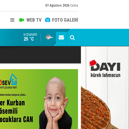
07 Ağustos 2026
Cuma
WEB TV
FOTO GALERİ
Erzurum
Konuşanlar'a katıldı, söyledikleri başına iş açtı! Göza
25 °C