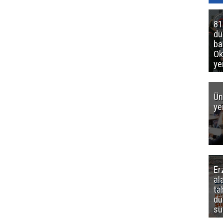
81
d
ba
Ok
ye
gö
Ün
ye
Er
al
ta
dü
sü