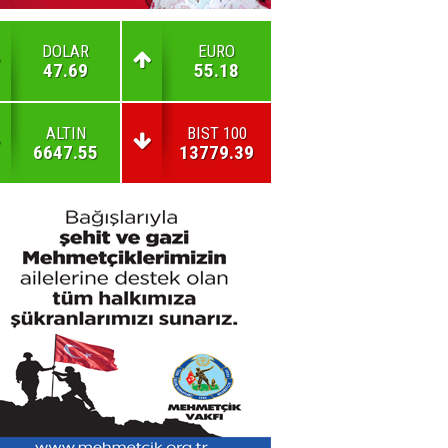
DOLAR
EURO
47.69
55.18
ALTIN
BIST 100
6647.55
13779.39