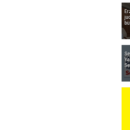
Er
ju
bü
Se
Ya
Se