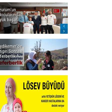
zurum'un
Amar süper
docularından
ligi seviyor!
yük başarı
ydikemer'de
Muğla
ngın Sonrası
Büyükşehir
ferberlik
Tüm
İmkânlarıyla
Yangın
Sahasında