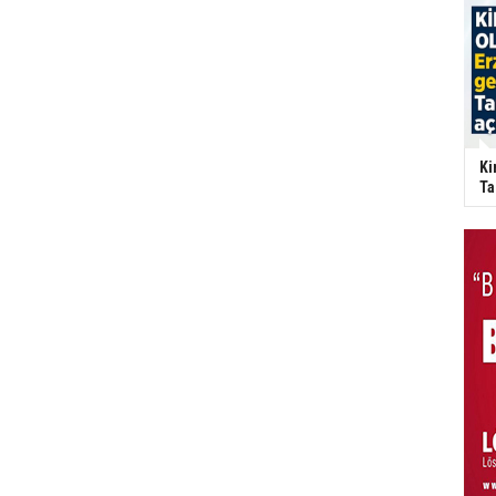
Ki
Ta