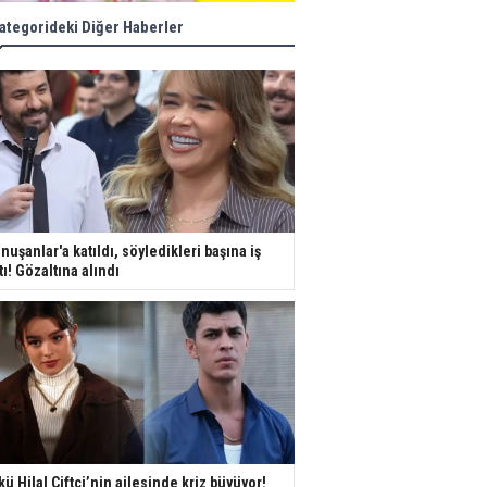
ategorideki Diğer Haberler
nuşanlar'a katıldı, söyledikleri başına iş
tı! Gözaltına alındı
kü Hilal Çiftçi’nin ailesinde kriz büyüyor!