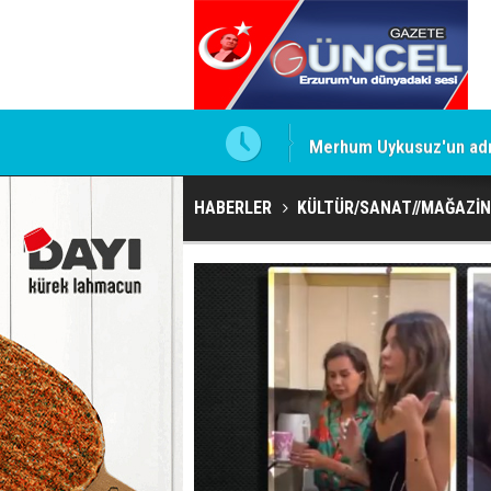
Merhum Uykusuz'un adı 
HABERLER
KÜLTÜR/SANAT//MAĞAZİN