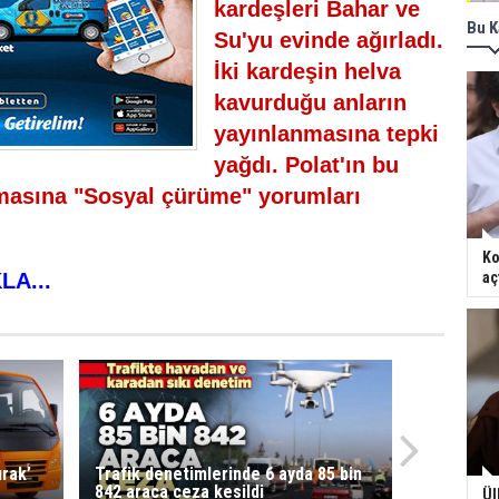
kardeşleri Bahar ve
Bu K
Su'yu evinde ağırladı.
İki kardeşin helva
kavurduğu anların
yayınlanmasına tepki
yağdı. Polat'ın bu
şmasına "Sosyal çürüme" yorumları
Ko
LA...
aç
ırak’
Trafik denetimlerinde 6 ayda 85 bin
842 araca ceza kesildi
Ül