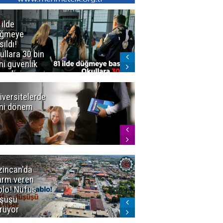
 ilde
Erzurum'da
üğmeye
Kürekle
sıldı!
işlenen
ullara 30 bin
vahşette karar
ni güvenlik
kesinleşti!
revlisi
Yargıtay
cezaları onadı
iversitelerde
Başkan
ni dönem
Sekmen'den
Tercih
Döneminde
Erzurum
Vurgusu
zincan'da
Meteoroloji
arm veren
uyardı!
blo! Nüfus
Doğu'ya yaz
şüşü
gelmeyecek
rüyor