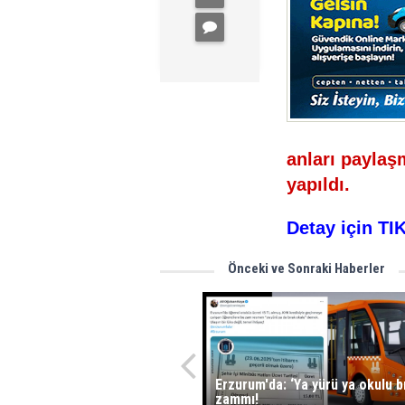
anları payla
yapıldı.
Detay için TIK
Önceki ve Sonraki Haberler
Erzurum'da: ‘Ya yürü ya okulu b
zammı!