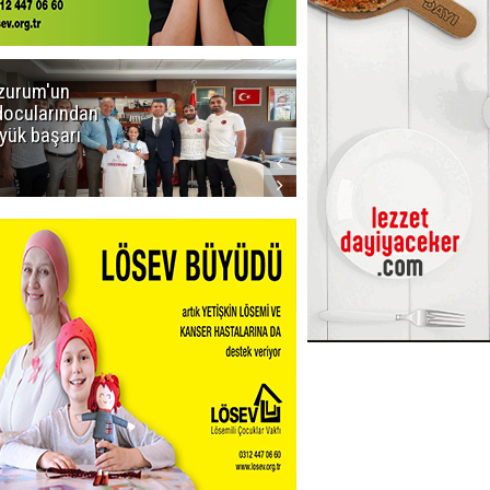
zurum'un
Amar süper
docularından
ligi seviyor!
yük başarı