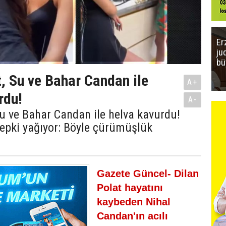
Er
ju
bü
t, Su ve Bahar Candan ile
A+
rdu!
A-
Su ve Bahar Candan ile helva kavurdu!
epki yağıyor: Böyle çürümüşlük
Gazete Güncel- Dilan
Polat hayatını
kaybeden Nihal
Candan'ın acılı