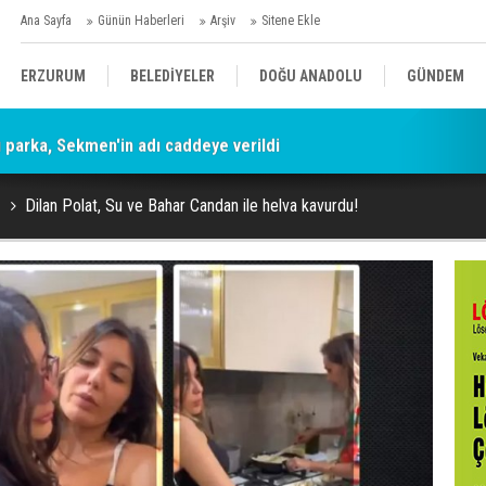
Ana Sayfa
Günün Haberleri
Arşiv
Sitene Ekle
ERZURUM
BELEDİYELER
DOĞU ANADOLU
GÜNDEM
parka, Sekmen'in adı caddeye verildi
SİYASET
AFAD/ SAVAŞ
SPOR
Dilan Polat, Su ve Bahar Candan ile helva kavurdu!
KÜLTÜR/SANAT//MAĞAZİN
BODRUM