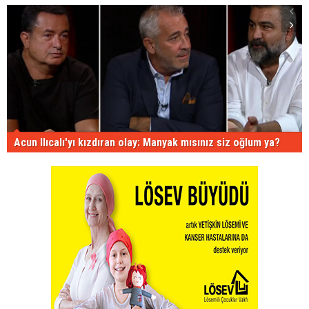
Acun Ilıcalı'yı kızdıran olay: Manyak mısınız siz oğlum ya?