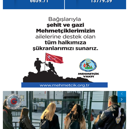
6659.71
13779.39