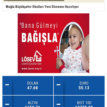
Muğla Büyükşehir Okulları Yeni Döneme Hazırlıyor
DOLAR
EURO
47.68
55.13
ALTIN
BIST 100