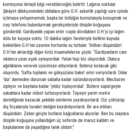
komisyona detaylı bilgi verebileceğini belirtti. Lağıma soktular
Şikâyet dilekçesindeki iddialara göre G.H. askerlik yaptığı süre içinde
içtimaya yetişememek, başka bir bölüğün komutanıyla konuşmak ve
cep telefonu bulundurmak gerekçeleriyle disiplin koğuşuna
gönderildi. Gardiyanlık yapan erler copla dövdükleri G.H.’yi içi lağım
dolu bir kuyuya soktu. 10 dakika lağım fareleriyle birlikte kuyuda
bekletilen G.H.’nin üzerine hortumla su tuttular. ‘İntiharı düşündüm’
G.H.’nin aktardığı diğer kötü muamelelerse şöyle: “Gardiyanların canı
sıkılınca uzun eşek oynuyorduk. Yatan hep biz oluyorduk. Olanca
ağırlıklarını vererek üzerimize atlıyorlardı. Belimiz kırılacak gibi
oluyordu. ‘Safta toplanın ve gökyüzüne bakın’ emri veriyorlardı. Onlar
‘dur’ demeden durursan sabaha kadar süründürüyorlardı. Mecburen
zıplıyor ve bayılana kadar ‘yıldız topluyorduk’. Bizlere süpürgeyle
sabahlara kadar nöbet tutturuyorlardı. Tepeye yarım metre
derinliğinde kazacak şekilde isimlerini yazdırıyorlardı. Diz çöktürüp
diş fırçalarıyla tuvalet deliğini kazdırılıyorlardı. Bir ara intiharı
düşündüm. Zaten girişte botların bağcıklarını alıyorlar. Ben bu olaylara
disiplin koğuşuna yollandığım üç seferde de maruz kaldım ve
başkalarının da yaşadığına tanık oldum.”