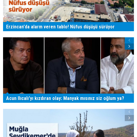
Erzincan'da alarm veren tablo! Nüfus düşüşü sürüyor
Acun Ilıcalı'yı kızdıran olay: Manyak mısınız siz oğlum ya?