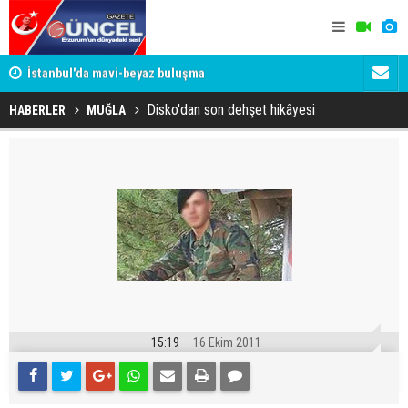
um
İstanbul'da mavi-beyaz buluşma
Erzurumspo
Disko'dan son dehşet hikâyesi
HABERLER
MUĞLA
15:19
16 Ekim 2011