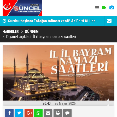
Cumhurbaşkanı Erdoğan talimatı verdi! AK Parti 81 ilde
Genç dadaş
sahaya iniyor
HABERLER
GÜNDEM
Diyanet açıkladı: İl il bayram namazı saatleri
20:40
26 Mayıs 2026