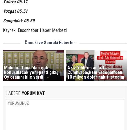
Yalova 06.11
Yozgat 05.51
Zonguldak 05.59
Kaynak: Ensonhaber Haber Merkezi
Önceki ve Sonraki Haberler
Mahmut Tanal'dan çok
Aziz Yıldırım anlattı:
konuşulacak yeni parti çıkışı!
Cumhurbaşkanı Erdoğan'dan
Oy oranını bile verdi
10 milyon dolar nakit istedim
HABERE
YORUM KAT