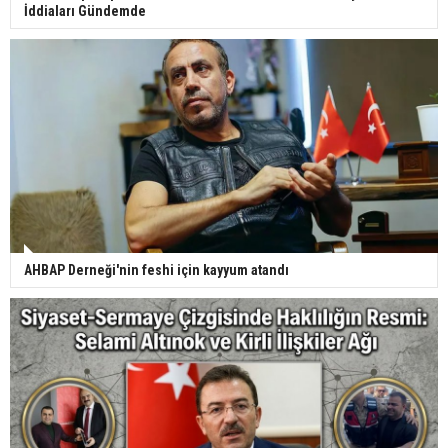
İddiaları Gündemde
AHBAP Derneği'nin feshi için kayyum atandı