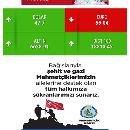
DOLAR
EURO
47.7
55.04
ALTIN
BIST 100
6628.91
13813.42