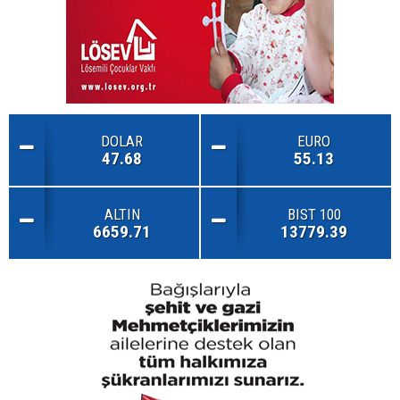
DOLAR
EURO
47.68
55.13
ALTIN
BIST 100
6659.71
13779.39