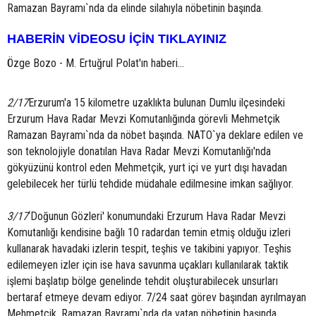
Ramazan Bayramı`nda da elinde silahıyla nöbetinin başında.
HABERİN VİDEOSU İÇİN TIKLAYINIZ
Özge Bozo - M. Ertuğrul Polat'ın haberi...
2/17
Erzurum'a 15 kilometre uzaklıkta bulunan Dumlu ilçesindeki
Erzurum Hava Radar Mevzi Komutanlığında görevli Mehmetçik
Ramazan Bayramı`nda da nöbet başında. NATO`ya deklare edilen ve
son teknolojiyle donatılan Hava Radar Mevzi Komutanlığı'nda
gökyüzünü kontrol eden Mehmetçik, yurt içi ve yurt dışı havadan
gelebilecek her türlü tehdide müdahale edilmesine imkan sağlıyor.
3/17
‘Doğunun Gözleri' konumundaki Erzurum Hava Radar Mevzi
Komutanlığı kendisine bağlı 10 radardan temin etmiş olduğu izleri
kullanarak havadaki izlerin tespit, teşhis ve takibini yapıyor. Teşhis
edilemeyen izler için ise hava savunma uçakları kullanılarak taktik
işlemi başlatıp bölge genelinde tehdit oluşturabilecek unsurları
bertaraf etmeye devam ediyor. 7/24 saat görev başından ayrılmayan
Mehmetçik, Ramazan Bayramı`nda da vatan nöbetinin başında.