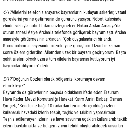
4/17
Ailelerini telefonla arayarak bayramlarını kutlayan askerler, vatani
görevlerini yerine getirmenin de gururunu yaşıyor. Nöbet kulesinde
elinde silahıyla nöbet tutan sözleşmeli er Hakan Arslan Amasya'da
oturan annesi Asiye Arslan'la telefonda görüşerek bayramlaştı. Arslan
annesiyle görüşmesinin ardından, “Çok duygulandırıcı bir andı.
Komutanlarımın sayesinde ailemle yine görüştüm. Uzun bir zaman
sonra özlem giderdim. Ailemden uzak bir bayram geçiriyorum. Başta
şehit aileleri olmak üzere tüm ailelerin bayramını kutluyorum iyi
bayramlar diliyorum” dedi.
5/17
“Doğunun Gözleri olarak bölgemizi korumaya devam
etmekteyiz”
Bayramda da görevlerinin başında olduklarını ifade eden Erzurum
Hava Radar Mevzi Komutanlığı Harekat Kısım Amiri Binbaşı Osman
Şimşek, “Kendisine bağlı 10 radardan temin etmiş olduğu izleri
kullanarak havadaki izlerin tespit, teşhis ve takibini yapmaktadır.
Teşhis edilemeyen izlerin ise hava savunma uçakları kullanılarak taktik
işlemi başlatmakta ve bölgemiz için tehdit oluşturabilecek unsurları