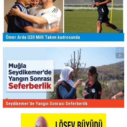
Ömer Arda U20 Millî Takım kadrosunda
Seydikemer'de Yangın Sonrası Seferberlik