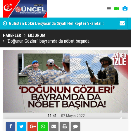
h
Gülistan Doku Dosyasında Siyah Helikopter Skandalı:
Ömer Arda 
Tutuklanan 'Hayırsever', Valiyi Geçemedi!
HABERLER
ERZURUM
‘Doğunun Gözleri' bayramda da nöbet başında
11:41
02 Mayıs 2022