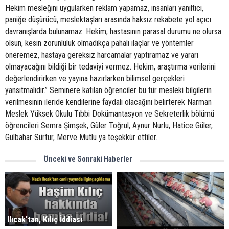
Hekim mesleğini uygularken reklam yapamaz, insanları yanıltıcı,
paniğe düşürücü, meslektaşları arasında haksız rekabete yol açıcı
davranışlarda bulunamaz. Hekim, hastasının parasal durumu ne olursa
olsun, kesin zorunluluk olmadıkça pahalı ilaçlar ve yöntemler
öneremez, hastaya gereksiz harcamalar yaptıramaz ve yararı
olmayacağını bildiği bir tedaviyi vermez. Hekim, araştırma verilerini
değerlendirirken ve yayına hazırlarken bilimsel gerçekleri
yansıtmalıdır.” Seminere katılan öğrenciler bu tür mesleki bilgilerin
verilmesinin ileride kendilerine faydalı olacağını belirterek Narman
Meslek Yüksek Okulu Tıbbi Dokümantasyon ve Sekreterlik bölümü
öğrencileri Semra Şimşek, Güler Toğrul, Aynur Nurlu, Hatice Güler,
Gülbahar Sürtur, Merve Mutlu ya teşekkür ettiler.
Önceki ve Sonraki Haberler
Ilıcak'tan, Kılıç İddiası