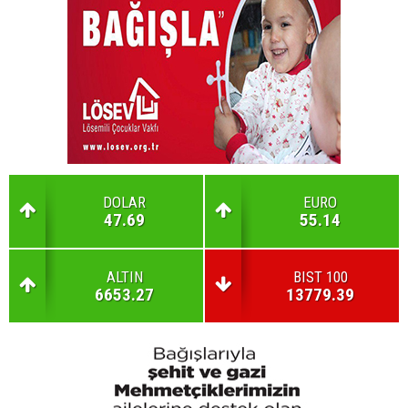
DOLAR
EURO
47.69
55.14
ALTIN
BIST 100
6653.27
13779.39