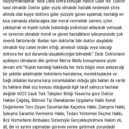
oluşturmaktadırlar ‘dedi Daha sonra konuşan Hatice Güler ise ‘Doktor
nasıl olmalıdır Doktor güler yüzlü olmalıdır hastalık nedeniyle stres
altında olan kişiye doktoru güler yüzüyle güven aşılamalı, hastalığı en
kısa zamanda atlatacağına dair moral vermelidir samimi, içten
yaklaşmalı ve kişinin içinde bulunduğu psikolojiyi anlayarak yumuşak
ve sevecen olmalıdır moral ve güven hastalıkların iyileşmesinde çok
önemli faktörlerdir. Bunları tüm doktorlar bilir doktor ulaşılabilir
olmalıdır kişi canını teslim ettiği, ameliyat olduğu veya olacağı
doktora her acil durumda ulaşabileceğini bilmelidir.” Dedi. Doktorların
açıklayıcı olmalarını dile getiren Merve Mutlu konuşmasına şöyle
devam etti ”Kişinin hastalığı hakkında her türlü bilgiyi onun anlayacağı
bir şekilde anlatmalıdır hekimlerin hastalarına, meslektaşlarına ve
bağlı oldukları kuruma karşı sorumlulukları olduğu gibi hakları da vardır
bu hakların ihlali söz konusu olduğunda ilgili taraf yalnızca hastalar
değildir 6023 Sayılı Türk Tabipleri Birliği Yasası’na göre Doktor
Hakları Çağdaş, Bilimsel Tıp Olanaklarının Uygulama Hakkı Kendi
Değerlerine Ters Düşen Durumlardan Kaçınma Hakkı ,Danışma Hakkı,
İyileşme Garantisi Vermeme Hakkı, Tedavi Yöntemini Seçme Hakkı,
Acil Hizmetlerin Ambulans Sistemiyle Gerçekleştirilmesi Hekim ırk,
dil, din vs ayrımı yapmadan görevini yerine getirmek zorundadır