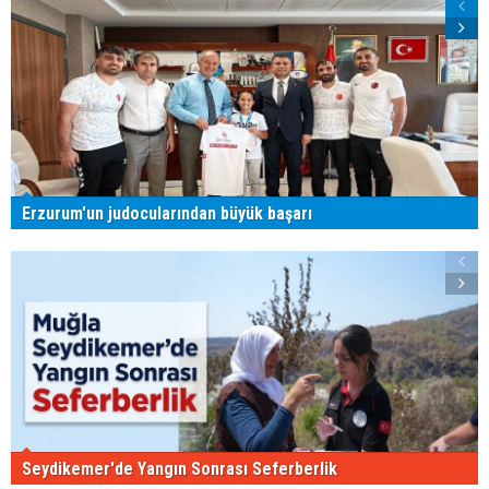
Erzurum'un judocularından büyük başarı
Seydikemer'de Yangın Sonrası Seferberlik