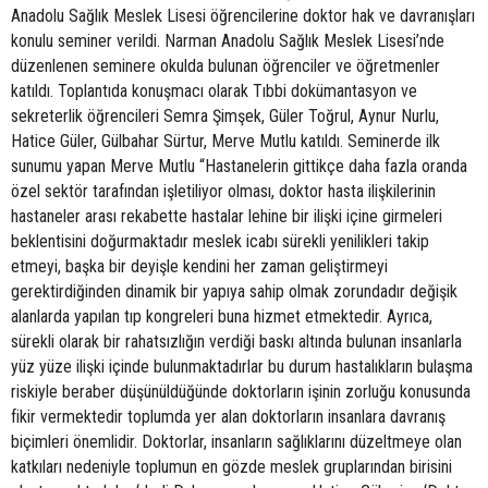
Anadolu Sağlık Meslek Lisesi öğrencilerine doktor hak ve davranışları
konulu seminer verildi. Narman Anadolu Sağlık Meslek Lisesi’nde
düzenlenen seminere okulda bulunan öğrenciler ve öğretmenler
katıldı. Toplantıda konuşmacı olarak Tıbbi dokümantasyon ve
sekreterlik öğrencileri Semra Şimşek, Güler Toğrul, Aynur Nurlu,
Hatice Güler, Gülbahar Sürtur, Merve Mutlu katıldı. Seminerde ilk
sunumu yapan Merve Mutlu “Hastanelerin gittikçe daha fazla oranda
özel sektör tarafından işletiliyor olması, doktor hasta ilişkilerinin
hastaneler arası rekabette hastalar lehine bir ilişki içine girmeleri
beklentisini doğurmaktadır meslek icabı sürekli yenilikleri takip
etmeyi, başka bir deyişle kendini her zaman geliştirmeyi
gerektirdiğinden dinamik bir yapıya sahip olmak zorundadır değişik
alanlarda yapılan tıp kongreleri buna hizmet etmektedir. Ayrıca,
sürekli olarak bir rahatsızlığın verdiği baskı altında bulunan insanlarla
yüz yüze ilişki içinde bulunmaktadırlar bu durum hastalıkların bulaşma
riskiyle beraber düşünüldüğünde doktorların işinin zorluğu konusunda
fikir vermektedir toplumda yer alan doktorların insanlara davranış
biçimleri önemlidir. Doktorlar, insanların sağlıklarını düzeltmeye olan
katkıları nedeniyle toplumun en gözde meslek gruplarından birisini