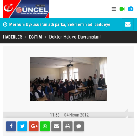
Merhum Uykusuz'un adı parka, Sekmen'in adı caddeye
Konuşanlar'
verildi
Gözaltına a
Doktor Hak ve Davranışları!
HABERLER
EĞİTİM
11:53
04 Nisan 2012