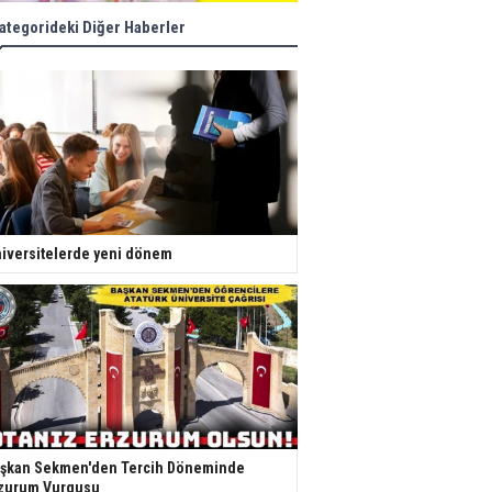
ategorideki Diğer Haberler
iversitelerde yeni dönem
şkan Sekmen'den Tercih Döneminde
zurum Vurgusu