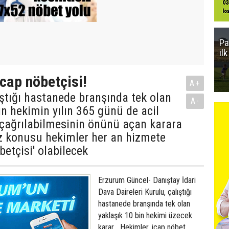
Pa
il
icap nöbetçisi!
A+
ıştığı hastanede branşında tek olan
A-
in hekimin yılın 365 günü de acil
çağrılabilmesinin önünü açan karara
öz konusu hekimler her an hizmete
betçisi' olabilecek
Erzurum Güncel- Danıştay İdari
Dava Daireleri Kurulu, çalıştığı
hastanede branşında tek olan
yaklaşık 10 bin hekimi üzecek
karar... Hekimler, icap nöbet