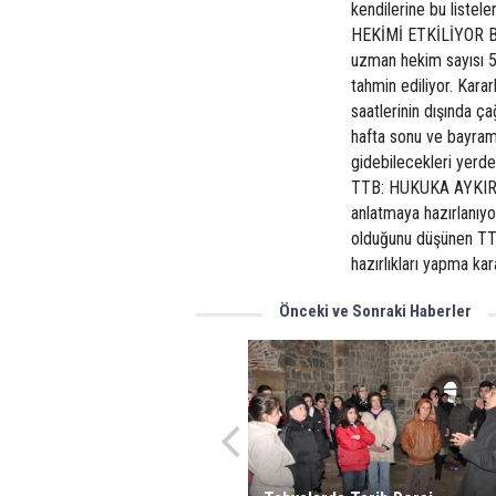
kendilerine bu listel
HEKİMİ ETKİLİYOR Bak
uzman hekim sayısı 5 
tahmin ediliyor. Karar
saatlerinin dışında ç
hafta sonu ve bayram t
gidebilecekleri yerde
TTB: HUKUKA AYKIRI Tü
anlatmaya hazırlanıyo
olduğunu düşünen TTB, 
hazırlıkları yapma kara
Önceki ve Sonraki Haberler