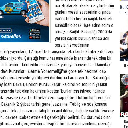
ücreti alacak olsalar da yılın bütün
Bu K
günleri mesai saatlerinin dışında
çağrıldıkları her an sağlık hizmeti
sunabilir olacak. İşte adım adım o
süreç: - Sağlık Bakanlığı 2009'da
yataklı sağlık kuruluşlarınca acil
servis hizmetlerinin
 tebliğ yayımladı. 12. madde branşında tek olan hekimlere de icap
 düzenliyordu. Çalıştığı kamu hastanesinde branşında tek olan bir
ti listesine dahil edilmesi üzerine, yargıya başvurdu. - Danıştay
Ün
Tedavi Kurumları İşletme Yönetmeliği'ne göre tek hekime icap
ağı gerekçesiyle yürütmeyi durdurma kararı verdi. - Bakanlığın
y İdari Dava Daireleri Kurulu, kararı kaldırdı ve tebliğin yataklı
anşında tek olan hekimleri kasten 'bunlar için ihtiyaç halinde
ık tesisine davet edilmek üzere icap nöbeti tutturulur' ibaresini
Bakanlık 2 Şubat tarihli genel yazısı ile 'Tebliğ ve söz konusu
şında tek olan uzman tabiplerin acil ihtiyaç halinde sağlık tesisine
ni, davete icabet etmeleri gerektiğini' belirtti. Bu durumda olan
Ba
lgili mevzuat çerçevesinde icap nöbet listesi düzenlenebileceği,
Er