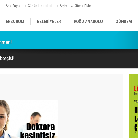
Ana Sayfa
Günün Haberleri
Arşiv
Sitene Ekle
ERZURUM
BELEDİYELER
DOĞU ANADOLU
GÜNDEM
enman!
SİYASET
AFAD/ SAVAŞ
SPOR
betçisi!
KÜLTÜR/SANAT//MAĞAZİN
BODRUM