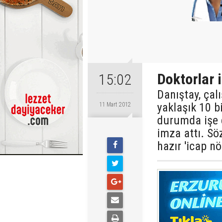
Doktorlar 
15:02
Danıştay, çal
yaklaşık 10 b
11 Mart 2012
durumda işe 
imza attı. S
hazır 'icap nö