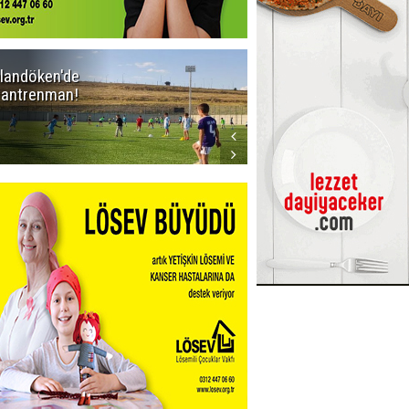
landöken'de
Kaptan Yumlu
k antrenman!
piknikte!