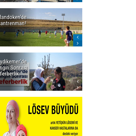
landöken'de
Erzurum'un
k antrenman!
BAL ligindeki 3
eski rakibi
çekildi
ydikemer'de
Muğla
ngın Sonrası
Büyükşehir
ferberlik
Tüm
İmkânlarıyla
Yangın
Sahasında