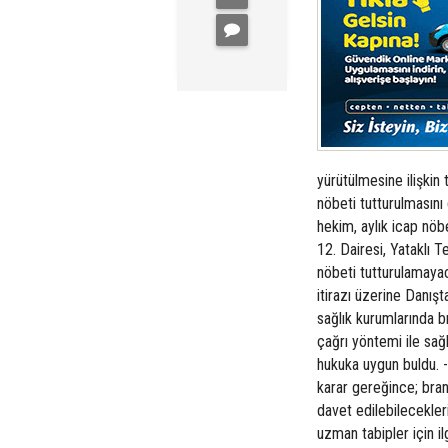
yürütülmesine ilişkin
nöbeti tutturulmasını
hekim, aylık icap nöbe
12. Dairesi, Yataklı 
nöbeti tutturulamayac
itirazı üzerine Danışta
sağlık kurumlarında br
çağrı yöntemi ile sağl
hukuka uygun buldu. - 
karar gereğince; bran
davet edilebilecekleri
uzman tabipler için i