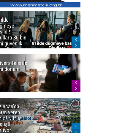
 ilde
Erzurum'da
üğmeye
Kürekle
sıldı!
işlenen
ullara 30 bin
vahşette karar
ni güvenlik
kesinleşti!
revlisi
Yargıtay
cezaları onadı
iversitelerde
Başkan
ni dönem
Sekmen'den
Tercih
Döneminde
Erzurum
Vurgusu
zincan'da
Meteoroloji
arm veren
uyardı!
blo! Nüfus
Doğu'ya yaz
şüşü
gelmeyecek
rüyor