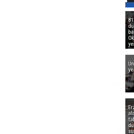
81
d
ba
Ok
ye
gö
Ün
ye
Er
al
ta
dü
sü