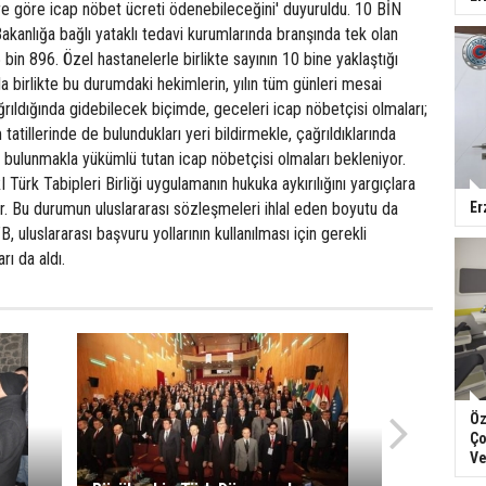
ere göre icap nöbet ücreti ödenebileceğini' duyuruldu. 10 BİN
anlığa bağlı yataklı tedavi kurumlarında branşında tek olan
bin 896. Özel hastanelerle birlikte sayının 10 bine yaklaştığı
la birlikte bu durumdaki hekimlerin, yılın tüm günleri mesai
ağrıldığında gidebilecek biçimde, geceleri icap nöbetçisi olmaları;
atillerinde de bulundukları yeri bildirmekle, çağrıldıklarında
 bulunmakla yükümlü tutan icap nöbetçisi olmaları bekleniyor.
rk Tabipleri Birliği uygulamanın hukuka aykırılığını yargıçlara
r. Bu durumun uluslararası sözleşmeleri ihlal eden boyutu da
Er
uluslararası başvuru yollarının kullanılması için gerekli
rı da aldı.
Öz
Ço
Ve