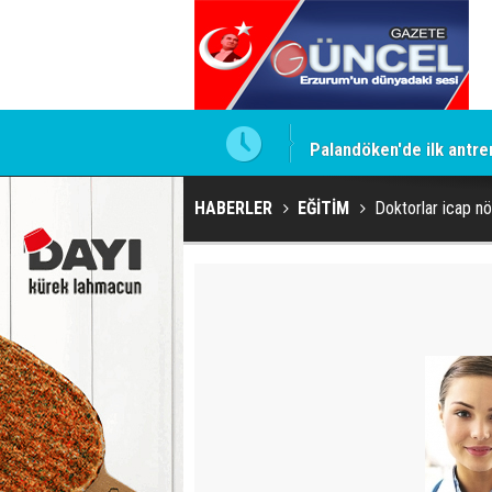
Palandöken'de ilk antr
HABERLER
EĞİTİM
Doktorlar icap nö