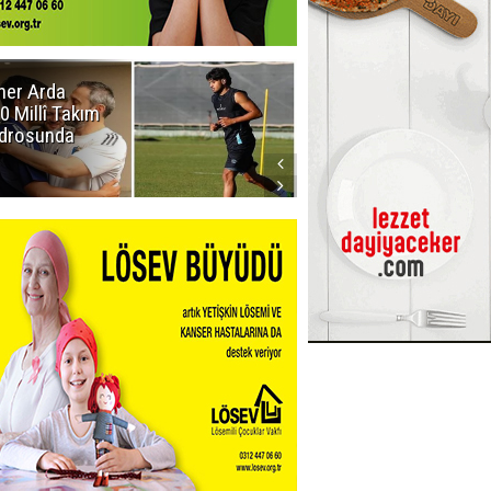
er Arda
Erzurumspor
0 Millî Takım
FK: Biraz saygı
drosunda
lütfen!