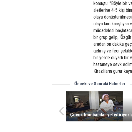
konuştu: "Böyle bir v
aletlerine 4-5 kişi bi
olaya dönüştürülmesi
olaya kim karıştıysa 
mücadelesi başlatacağ
bir grup gelip, 'Özgü
aradan on dakika geçt
gelmiş ve feci şekilde
bir yerde duyarlı bir
hastaneye sevk edilm
Kirazlıların gurur kayn
Önceki ve Sonraki Haberler
Çocuk bombacılar yetiştiriyorl