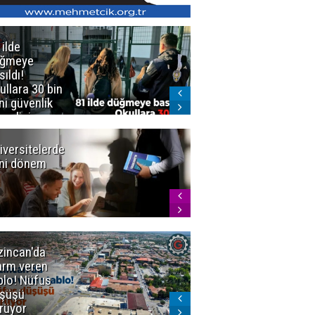
 ilde
Erzurum'da
üğmeye
Kürekle
sıldı!
işlenen
ullara 30 bin
vahşette karar
ni güvenlik
kesinleşti!
revlisi
Yargıtay
cezaları onadı
iversitelerde
Başkan
ni dönem
Sekmen'den
Tercih
Döneminde
Erzurum
Vurgusu
zincan'da
Meteoroloji
arm veren
uyardı!
blo! Nüfus
Doğu'ya yaz
şüşü
gelmeyecek
rüyor