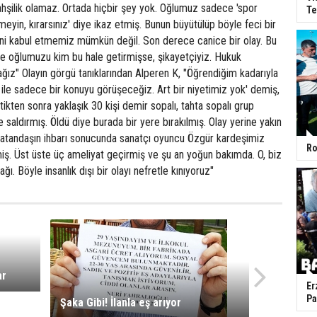
ahşilik olamaz. Ortada hiçbir şey yok. Oğlumuz sadece 'spor
Te
nmeyin, kırarsınız' diye ikaz etmiş. Bunun büyütülüp böyle feci bir
ni kabul etmemiz mümkün değil. Son derece canice bir olay. Bu
ve oğlumuzu kim bu hale getirmişse, şikayetçiyiz. Hukuk
ız" Olayın görgü tanıklarından Alperen K, "Öğrendiğim kadarıyla
r ile sadece bir konuyu görüşeceğiz. Art bir niyetimiz yok' demiş,
ikten sonra yaklaşık 30 kişi demir sopalı, tahta sopalı grup
 saldırmış. Öldü diye burada bir yere bırakılmış. Olay yerine yakın
 vatandaşın ihbarı sonucunda sanatçı oyuncu Özgür kardeşimiz
Ro
iş. Üst üste üç ameliyat geçirmiş ve şu an yoğun bakımda. O, biz
ağı. Böyle insanlık dışı bir olayı nefretle kınıyoruz"
ar
Er
Pa
Şaka Gibi! İlanla eş arıyor