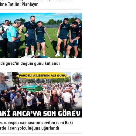
kne Tatilini Planlayın
driguez'in doğum günü kutlandı
zurumspor camiasının sevilen ismi Baki
rdeli son yolculuğuna uğurlandı