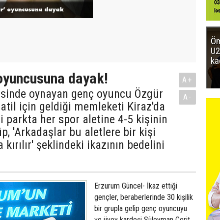
Öm
U2
ka
oyuncusuna dayak!
A+
zisinde oynayan genç oyuncu Özgür
A-
atil için geldiği memleketi Kiraz'da
i parkta her spor aletine 4-5 kişinin
p, 'Arkadaşlar bu aletlere bir kişi
 kırılır' şeklindeki ikazının bedelini
Erzurum Güncel- İkaz ettiği
gençler, beraberlerinde 30 kişilik
bir grupla gelip genç oyuncuyu
ve üvey kardeşi Süleyman Cerit