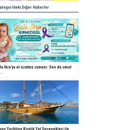
ategorideki Diğer Haberler
la İkra'ya el uzatma zamanı: Sen de umut
..
ago Yachting Kiralık Yat Seçenekleri ile