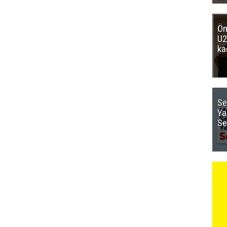
Öm
U2
ka
Se
Ya
Se