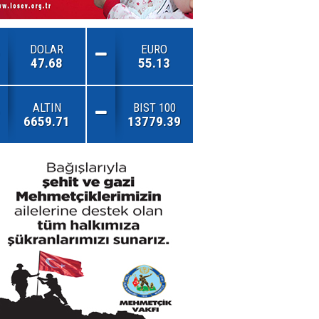
DOLAR
EURO
47.68
55.13
ALTIN
BIST 100
6659.71
13779.39