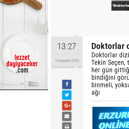
Doktorlar 
13:27
Doktorlar di
Tekin Seçen, t
13 Ağustos 2012
her gün gittiğ
bindiğini görü
binmeli, yoksa
ağı