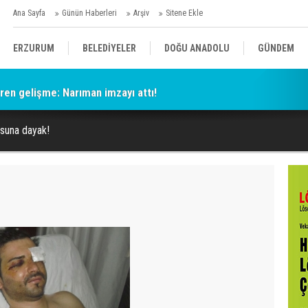
Ana Sayfa
Günün Haberleri
Arşiv
Sitene Ekle
ERZURUM
BELEDİYELER
DOĞU ANADOLU
GÜNDEM
en gelişme: Narıman imzayı attı!
SİYASET
AFAD/ SAVAŞ
SPOR
suna dayak!
KÜLTÜR/SANAT//MAĞAZİN
BODRUM