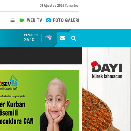
08 Ağustos 2026
Cumartesi
WEB TV
FOTO GALERİ
Erzurum
Terörsüz Türkiye yasa teklifi, Meclis Adalet Komisy
26 °C