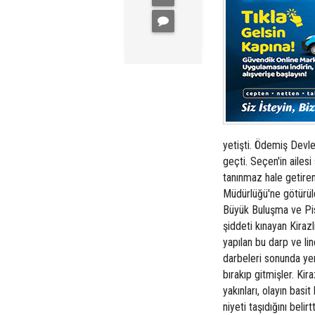
yetişti. Ödemiş Devle
geçti. Seçen'in ailes
tanınmaz hale getiren
Müdürlüğü'ne götürüld
Büyük Buluşma ve Pis 
şiddeti kınayan Kirazl
yapılan bu darp ve lin
darbeleri sonunda ye
bırakıp gitmişler. Kir
yakınları, olayın bas
niyeti taşıdığını belir