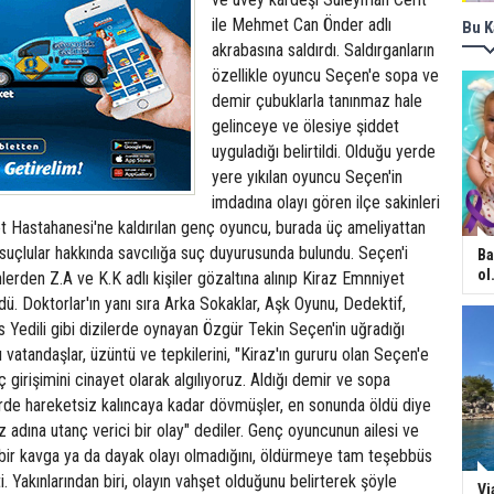
ile Mehmet Can Önder adlı
Bu K
akrabasına saldırdı. Saldırganların
özellikle oyuncu Seçen'e sopa ve
demir çubuklarla tanınmaz hale
gelinceye ve ölesiye şiddet
uyguladığı belirtildi. Olduğu yerde
yere yıkılan oyuncu Seçen'in
imdadına olayı gören ilçe sakinleri
t Hastahanesi'ne kaldırılan genç oyuncu, burada üç ameliyattan
i suçlular hakkında savcılığa suç duyurusunda bulundu. Seçen'i
Ba
ol.
lerden Z.A ve K.K adlı kişiler gözaltına alınıp Kiraz Emnniyet
ü. Doktorlar'ın yanı sıra Arka Sokaklar, Aşk Oyunu, Dedektif,
Yedili gibi dizilerde oynayan Özgür Tekin Seçen'in uğradığı
ı vatandaşlar, üzüntü ve tepkilerini, "Kiraz'ın gururu olan Seçen'e
ç girişimini cinayet olarak algılıyoruz. Aldığı demir ve sopa
rde hareketsiz kalıncaya kadar dövmüşler, en sonunda öldü diye
az adına utanç verici bir olay" dediler. Genç oyuncunun ailesi ve
it bir kavga ya da dayak olayı olmadığını, öldürmeye tam teşebbüs
tti. Yakınlarından biri, olayın vahşet olduğunu belirterek şöyle
Vi