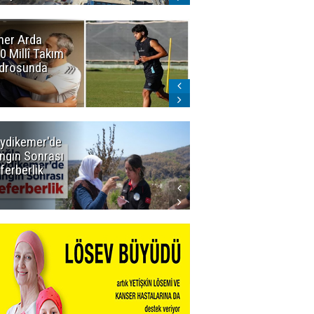
er Arda
Erzurumspor'da
0 Millî Takım
sevindiren
drosunda
gelişme:
Narıman
imzayı attı!
ydikemer'de
Muğla
ngın Sonrası
Büyükşehir
ferberlik
Tüm
İmkânlarıyla
Yangın
Sahasında