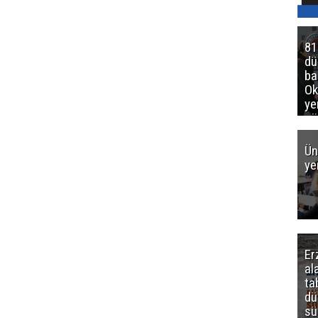
81
d
ba
Ok
ye
gö
Ün
ye
Er
al
ta
dü
sü