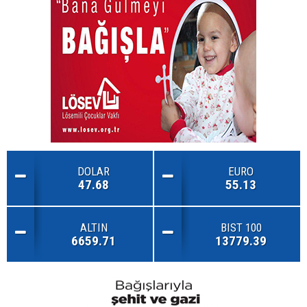
DOLAR
EURO
47.68
55.13
ALTIN
BIST 100
6659.71
13779.39