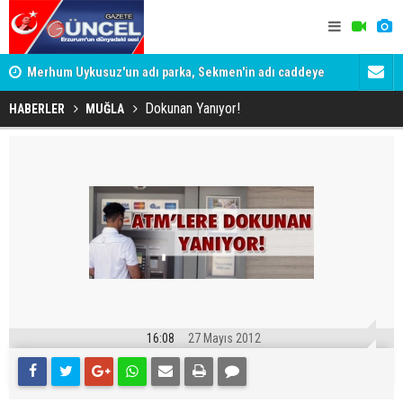
Merhum Uykusuz'un adı parka, Sekmen'in adı caddeye
Konuşanlar'
verildi
Gözaltına a
Dokunan Yanıyor!
HABERLER
MUĞLA
16:08
27 Mayıs 2012