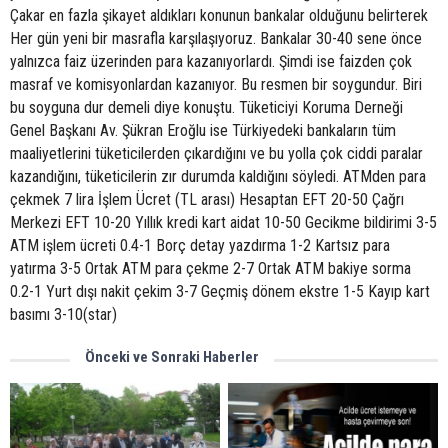
Çakar en fazla şikayet aldıkları konunun bankalar olduğunu belirterek
Her gün yeni bir masrafla karşılaşıyoruz. Bankalar 30-40 sene önce
yalnızca faiz üzerinden para kazanıyorlardı. Şimdi ise faizden çok
masraf ve komisyonlardan kazanıyor. Bu resmen bir soygundur. Biri
bu soyguna dur demeli diye konuştu. Tüketiciyi Koruma Derneği
Genel Başkanı Av. Şükran Eroğlu ise Türkiyedeki bankaların tüm
maaliyetlerini tüketicilerden çıkardığını ve bu yolla çok ciddi paralar
kazandığını, tüketicilerin zır durumda kaldığını söyledi. ATMden para
çekmek 7 lira İşlem Ücret (TL arası) Hesaptan EFT 20-50 Çağrı
Merkezi EFT 10-20 Yıllık kredi kart aidat 10-50 Gecikme bildirimi 3-5
ATM işlem ücreti 0.4-1 Borç detay yazdırma 1-2 Kartsız para
yatırma 3-5 Ortak ATM para çekme 2-7 Ortak ATM bakiye sorma
0.2-1 Yurt dışı nakit çekim 3-7 Geçmiş dönem ekstre 1-5 Kayıp kart
basımı 3-10(star)
Önceki ve Sonraki Haberler