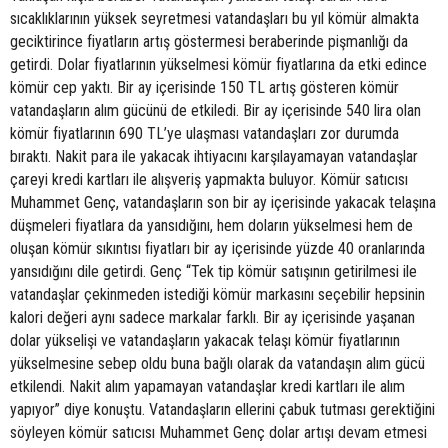
sıcaklıklarının yüksek seyretmesi vatandaşları bu yıl kömür almakta
geciktirince fiyatların artış göstermesi beraberinde pişmanlığı da
getirdi. Dolar fiyatlarının yükselmesi kömür fiyatlarına da etki edince
kömür cep yaktı. Bir ay içerisinde 150 TL artış gösteren kömür
vatandaşların alım gücünü de etkiledi. Bir ay içerisinde 540 lira olan
kömür fiyatlarının 690 TL’ye ulaşması vatandaşları zor durumda
bıraktı. Nakit para ile yakacak ihtiyacını karşılayamayan vatandaşlar
çareyi kredi kartları ile alışveriş yapmakta buluyor. Kömür satıcısı
Muhammet Genç, vatandaşların son bir ay içerisinde yakacak telaşına
düşmeleri fiyatlara da yansıdığını, hem doların yükselmesi hem de
oluşan kömür sıkıntısı fiyatları bir ay içerisinde yüzde 40 oranlarında
yansıdığını dile getirdi. Genç “Tek tip kömür satışının getirilmesi ile
vatandaşlar çekinmeden istediği kömür markasını seçebilir hepsinin
kalori değeri aynı sadece markalar farklı. Bir ay içerisinde yaşanan
dolar yükselişi ve vatandaşların yakacak telaşı kömür fiyatlarının
yükselmesine sebep oldu buna bağlı olarak da vatandaşın alım gücü
etkilendi. Nakit alım yapamayan vatandaşlar kredi kartları ile alım
yapıyor” diye konuştu. Vatandaşların ellerini çabuk tutması gerektiğini
söyleyen kömür satıcısı Muhammet Genç dolar artışı devam etmesi