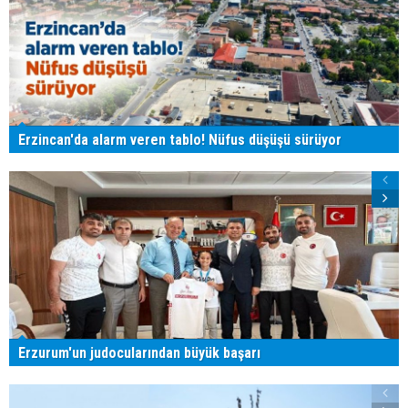
Erzincan'da alarm veren tablo! Nüfus düşüşü sürüyor
Erzurum'un judocularından büyük başarı