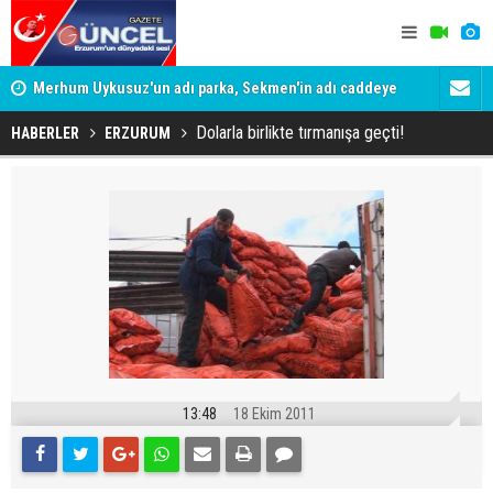
Merhum Uykusuz'un adı parka, Sekmen'in adı caddeye
Konuşanlar'
verildi
Gözaltına a
Dolarla birlikte tırmanışa geçti!
HABERLER
ERZURUM
13:48
18 Ekim 2011