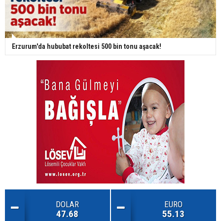
Erzurum'da hububat rekoltesi 500 bin tonu aşacak!
DOLAR
EURO
47.68
55.13