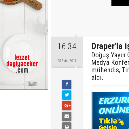
Draper'la i
16:34
Doğuş Yayın G
Medya Konfera
05 Ekim 2011
mühendis, Ti
aldı.