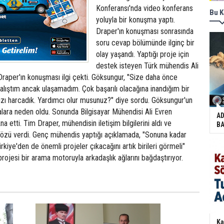
Konferansı'nda video konferans
Bu K
yoluyla bir konuşma yaptı.
Draper'ın konuşması sonrasında
soru cevap bölümünde ilginç bir
olay yaşandı. Yaptığı proje için
destek isteyen Türk mühendis Ali
raper'ın konuşması ilgi çekti. Göksungur, "Size daha önce
lıştım ancak ulaşamadım. Çok başarılı olacağına inandığım bir
ızı harcadık. Yardımcı olur musunuz?" diye sordu. Göksungur'un
alara neden oldu. Sonunda Bilgisayar Mühendisi Ali Evren
AD
a etti. Tim Draper, mühendisin iletişim bilgilerini aldı ve
BA
 sözü verdi. Genç mühendis yaptığı açıklamada, "Sonuna kadar
rkiye'den de önemli projeler çıkacağını artık birileri görmeli"
rojesi bir arama motoruyla arkadaşlık ağlarını bağdaştırıyor.
Ka