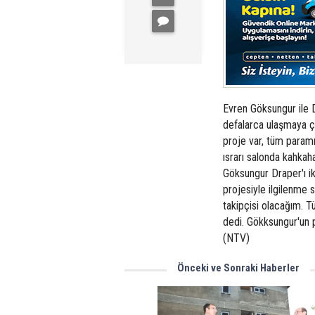
Evren Göksungur ile D
defalarca ulaşmaya ça
proje var, tüm param
ısrarı salonda kahkah
Göksungur Draper'ı ikn
projesiyle ilgilenme
takipçisi olacağım. Tü
dedi. Gökksungur'un p
(NTV)
Önceki ve Sonraki Haberler