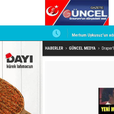
Merhum Uykusuz'un adı 
HABERLER
GÜNCEL MEDYA
Draper'l