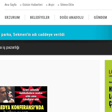
Ana Sayfa
Günün Haberleri
Arşiv
Sitene Ekle
ERZURUM
BELEDİYELER
DOĞU ANADOLU
GÜNDEM
parka, Sekmen'in adı caddeye verildi
SİYASET
AFAD/ SAVAŞ
SPOR
a iş pazarlığı
KÜLTÜR/SANAT//MAĞAZİN
BODRUM