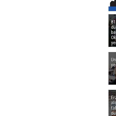
81
d
ba
Ok
ye
gö
Ün
ye
Er
al
ta
dü