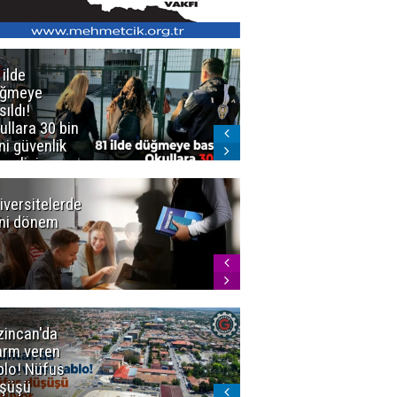
 ilde
Erzurum'da
üğmeye
Kürekle
sıldı!
işlenen
ullara 30 bin
vahşette karar
ni güvenlik
kesinleşti!
revlisi
Yargıtay
cezaları onadı
iversitelerde
Başkan
ni dönem
Sekmen'den
Tercih
Döneminde
Erzurum
Vurgusu
zincan'da
Meteoroloji
arm veren
uyardı!
blo! Nüfus
Doğu'ya yaz
şüşü
gelmeyecek