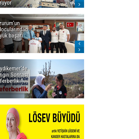
rüyor
zurum'un
Amar süper
docularından
ligi seviyor!
yük başarı
ydikemer'de
Muğla
ngın Sonrası
Büyükşehir
ferberlik
Tüm
İmkânlarıyla
Yangın
Sahasında