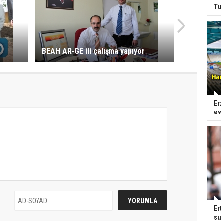
Tu
BEAH AR-GE ili çalışma yapıyor
Er
ev
Er
su