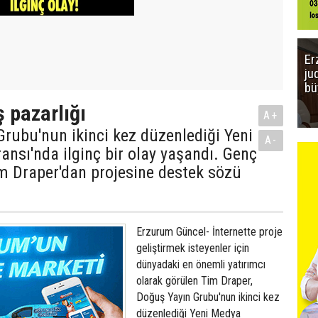
Er
ju
bü
ş pazarlığı
A+
rubu'nun ikinci kez düzenlediği Yeni
A-
nsı'nda ilginç bir olay yaşandı. Genç
m Draper'dan projesine destek sözü
Erzurum Güncel- İnternette proje
geliştirmek isteyenler için
dünyadaki en önemli yatırımcı
olarak görülen Tim Draper,
Doğuş Yayın Grubu'nun ikinci kez
düzenlediği Yeni Medya