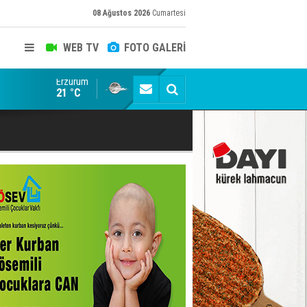
08 Ağustos 2026
Cumartesi
WEB TV
FOTO GALERİ
Erzurum
Konuşanlar'a katıldı, söyledikleri başına iş açtı! Göza
21 °C