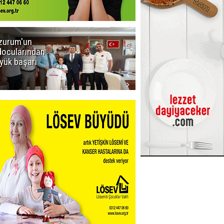
zurum'un
Amar süper
docularından
ligi seviyor!
yük başarı