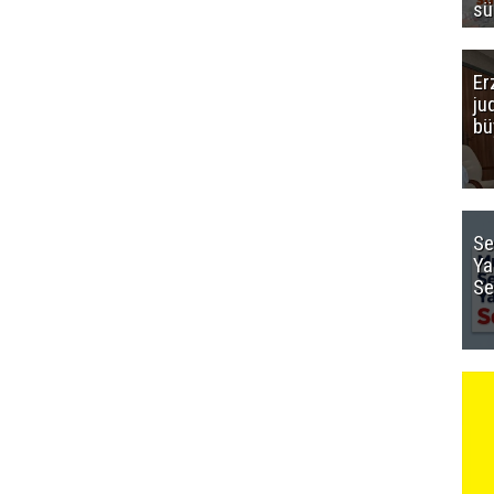
sü
Er
ju
bü
Se
Ya
Se