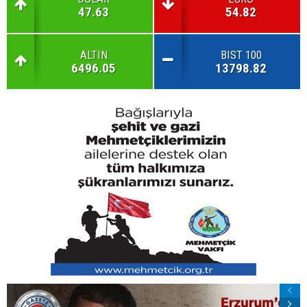
47.63
54.82
ALTIN
BIST 100
6496.05
13798.82