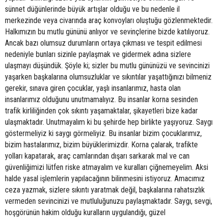
sünnet düğünlerinde büyük artışlar olduğu ve bu nedenle il
merkezinde veya civarında araç konvoyları oluştuğu gözlenmektedir.
Halkımızın bu mutlu gününü anlıyor ve sevinçlerine bizde katılıyoruz.
Ancak bazı olumsuz durumların ortaya çıkması ve tespit edilmesi
nedeniyle bunları sizinle paylaşmak ve gidermek adına sizlere
ulaşmayı düşündük. Şöyle ki; sizler bu mutlu gününüzü ve sevincinizi
yaşarken başkalarına olumsuzluklar ve sıkıntılar yaşattığınızı bilmeniz
gerekir, sınava giren çocuklar, yaşlı insanlarımız, hasta olan
insanlarımız olduğunu unutmamalıyız. Bu insanlar korna sesinden
trafik kirliliğinden çok sıkıntı yaşamaktalar, şikayetleri bize kadar
ulaşmaktadır. Unutmayalım ki bu şehirde hep birlikte yaşıyoruz. Saygı
göstermeliyiz ki saygı görmeliyiz. Bu insanlar bizim çocuklarımız,
bizim hastalarımız, bizim büyüklerimizdir. Korna çalarak, trafikte
yolları kapatarak, araç camlarından dışarı sarkarak mal ve can
güvenliğimizi lütfen riske atmayalım ve kuralları çiğnemeyelim. Aksi
halde yasal işlemlerin yapılacağının bilinmesini istiyoruz. Amacımız
ceza yazmak, sizlere sıkıntı yaratmak değil, başkalarına rahatsızlık
vermeden sevincinizi ve mutluluğunuzu paylaşmaktadır. Saygı, sevgi,
hoşgörünün hakim olduğu kuralların uygulandığı, güzel