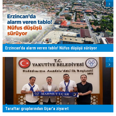
Erzincan'da alarm veren tablo! Nüfus düşüşü sürüyor
Taraftar gruplarından Uçar'a ziyaret