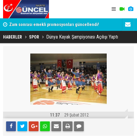
Zam sonrası emekli promosyonları güncellendi!
Salah anca
Ödemeler 32 bin TL'ye kadar çıkıyor
Dünya Kayak Şampiyonası Açılışı Yaptı
HABERLER
SPOR
11:37
29 Şubat 2012