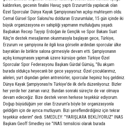
kaldırırken, gecenin finalini Havuç yaptı Erzurum'da yapılacak olan
Özel Sporcular Dünya Kayak Şampiyonası'nın açılışı muhteşem oldu.
Cemal Gürsel Spor Salonu'nu dolduran Erzurumlular, 15 gün içinde iki
büyük organizasyona ev sahipliği yapmanın mutluluğunu yaşadı.
Başbakan Recep Tayyip Erdoğan ile Gençlik ve Spor Bakanı Suat
Kılıç'ın destek mesajlarının okunmasıyla başlayan gece, Türkiye,
Erzurum ve şampiyona ile ilgili kısa görselin ardından sporcular ülke
bayrakları ile birlikte salona girmesiyle devam etti. Şampiyonanın
açılış konuşmasını yapmak üzere kürsüye gelen Türkiye Özel
Sporcular Spor Federasyonu Başkanı Gürdal Gümüş, "Bu akşam
burada oldukça heyecanlı bir gece yaşıyoruz. Özel çocuklarımız,
aileleri, yurt dışından gelen antrenörler, sporcular hepiniz hoş geldiniz.
Dünya Kayak Şampiyonası'nı Türkiye'de ilk defa düzenliyoruz. Bizler
her yerde her zaman varız. Bundan sonraki süreçte de var olmaya
devam edeceğiz. Bize destek veren herkese teşekkür ediyorum.
Doğup büyüdüğüm yer olan Erzurum'a böyle bir organizasyonla
geldiğim için de ayrıca mutluyum. Bizi şereflendirdiğiniz için tekrar
teşekkür ederim" dedi. SMEDLEY: "YARIŞLARA BEKLİYORUZ" INAS
Başkanı Geoff Smedley ise "INAS temsilcisi olarak burada