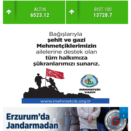
ALTIN
BIST 100
6523.12
13728.7