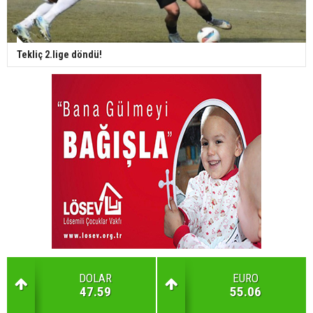
Tekliç 2.lige döndü!
DOLAR
EURO
47.59
55.06