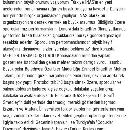
bulunmanın büyük onurunu yaşıyorum. Türkiye INAS'ın en yeni
üyelerinden biri olmasına rağmen büyük bir aşama kaydetti. Dünyanın
her yerinde birçok organizasyon yapılıyor. INAS olarak bu
organizasyonlara destek vermek en büyük arzumuz. Bildiğiniz üzere
sporcularımız performanslarını Londra'daki Engelliler Olimpiyatlarında
gösterme fırsatı bulacaklar. Çocuklarınızı buraya gönderdiğiniz için
teşekkür ederim. Sporcuların performanslarından büyük keyif
alacağınızı düşünüyor, sizleri yarışlara bekliyoruz" diye konuştu.
MEHTER TAKIMI COŞTURDU Konuşmaların ardından yapılan
gösterilere İstanbul'dan gelen mehter takımı damga vurdu. İstanbul
Büyük şehir Belediyesi Özürlüler Müdürlüğü Zihinsel Engelliler Mehter
Takımı, bir birinden güzel parçaları seslendirirken, davulcu adeta tek
başına şov yaptı. Protokol tribünü başta olmak üzere, sporcular ve
salonu dolduran binlerce kişiye coşkulu dakikalar yaşatan grup,
dakikalarca ayakta alkışlandı. Bu sırada INAS Başkanı Dr. Geoff
Smedley'in dahi yerinde duramadığı meraklı gözlerden kaçmadı.
Erzurum ve Atatürk Üniversitesi folklor ekiplerinin gösterilerinin yanı
sıra, özürlüler okullarından davet edilen çeşitli grupların gösterileri de
ilgiyle takip edildi. Gecenin kapanışını ise Türkiye'nin "Çocuklar
Duymasın" dizisinden tanıdığı Havuç (Furkan Kızılay) yaptı.