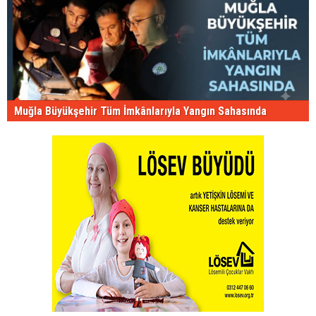
Muğla Büyükşehir Tüm İmkânlarıyla Yangın Sahasında