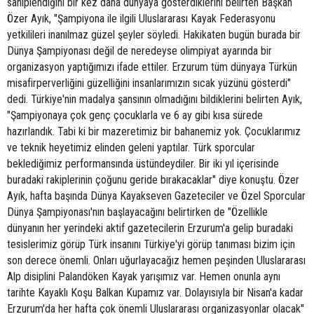
sahiplendiğini bir kez daha dünyaya gösterdiklerini belirten Başkan
Özer Ayık, "Şampiyona ile ilgili Uluslararası Kayak Federasyonu
yetkilileri inanılmaz güzel şeyler söyledi. Hakikaten bugün burada bir
Dünya Şampiyonası değil de neredeyse olimpiyat ayarında bir
organizasyon yaptığımızı ifade ettiler. Erzurum tüm dünyaya Türkün
misafirperverliğini güzelliğini insanlarımızın sıcak yüzünü gösterdi"
dedi. Türkiye'nin madalya şansının olmadığını bildiklerini belirten Ayık,
"Şampiyonaya çok genç çocuklarla ve 6 ay gibi kısa sürede
hazırlandık. Tabi ki bir mazeretimiz bir bahanemiz yok. Çocuklarımız
ve teknik heyetimiz elinden geleni yaptılar. Türk sporcular
beklediğimiz performansında üstündeydiler. Bir iki yıl içerisinde
buradaki rakiplerinin çoğunu geride bırakacaklar" diye konuştu. Özer
Ayık, hafta başında Dünya Kayakseven Gazeteciler ve Özel Sporcular
Dünya Şampiyonası'nın başlayacağını belirtirken de "Özellikle
dünyanın her yerindeki aktif gazetecilerin Erzurum'a gelip buradaki
tesislerimiz görüp Türk insanını Türkiye'yi görüp tanıması bizim için
son derece önemli. Onları uğurlayacağız hemen peşinden Uluslararası
Alp disiplini Palandöken Kayak yarışımız var. Hemen onunla aynı
tarihte Kayaklı Koşu Balkan Kupamız var. Dolayısıyla bir Nisan'a kadar
Erzurum'da her hafta çok önemli Uluslararası organizasyonlar olacak"