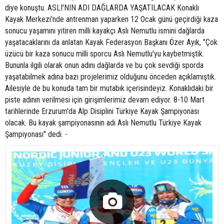
diye konuştu. ASLI'NIN ADI DAĞLARDA YAŞATILACAK Konaklı
Kayak Merkezi'nde antrenman yaparken 12 Ocak günü geçirdiği kaza
sonucu yaşamını yitiren milli kayakçı Aslı Nemutlu ismini dağlarda
yaşatacaklarını da anlatan Kayak Federasyon Başkanı Özer Ayık, "Çok
üzücü bir kaza sonucu milli sporcu Aslı Nemutlu'yu kaybetmiştik.
Bununla ilgili olarak onun adını dağlarda ve bu çok sevdiği sporda
yaşatabilmek adına bazı projelerimiz olduğunu önceden açıklamıştık.
Ailesiyle de bu konuda tam bir mutabık içerisindeyiz. Konaklıdaki bir
piste adının verilmesi için girişimlerimiz devam ediyor. 8-10 Mart
tarihlerinde Erzurum'da Alp Disiplini Türkiye Kayak Şampiyonası
olacak. Bu kayak şampiyonasının adı Aslı Nemutlu Türkiye Kayak
Şampiyonası" dedi. -