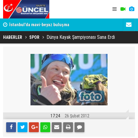
um
İstanbul'da mavi-beyaz buluşma
Erzurumspo
Dünya Kayak Şampiyonası Sana Erdi
HABERLER
SPOR
17:24
26 Şubat 2012