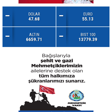
DOLAR
EURO
47.68
55.13
ALTIN
BIST 100
6659.71
13779.39