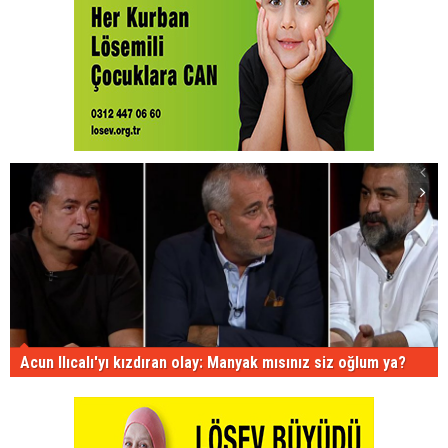
Acun Ilıcalı'yı kızdıran olay: Manyak mısınız siz oğlum ya?