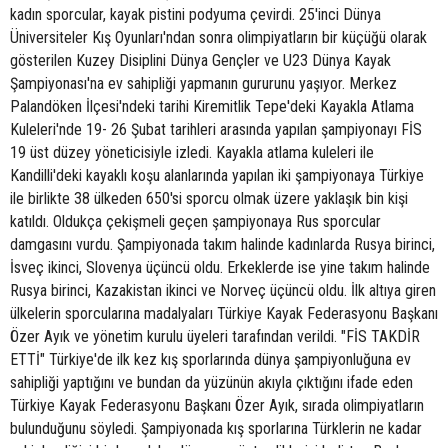
kadın sporcular, kayak pistini podyuma çevirdi. 25'inci Dünya
Üniversiteler Kış Oyunları'ndan sonra olimpiyatların bir küçüğü olarak
gösterilen Kuzey Disiplini Dünya Gençler ve U23 Dünya Kayak
Şampiyonası'na ev sahipliği yapmanın gururunu yaşıyor. Merkez
Palandöken İlçesi'ndeki tarihi Kiremitlik Tepe'deki Kayakla Atlama
Kuleleri'nde 19- 26 Şubat tarihleri arasında yapılan şampiyonayı FİS
19 üst düzey yöneticisiyle izledi. Kayakla atlama kuleleri ile
Kandilli'deki kayaklı koşu alanlarında yapılan iki şampiyonaya Türkiye
ile birlikte 38 ülkeden 650'si sporcu olmak üzere yaklaşık bin kişi
katıldı. Oldukça çekişmeli geçen şampiyonaya Rus sporcular
damgasını vurdu. Şampiyonada takım halinde kadınlarda Rusya birinci,
İsveç ikinci, Slovenya üçüncü oldu. Erkeklerde ise yine takım halinde
Rusya birinci, Kazakistan ikinci ve Norveç üçüncü oldu. İlk altıya giren
ülkelerin sporcularına madalyaları Türkiye Kayak Federasyonu Başkanı
Özer Ayık ve yönetim kurulu üyeleri tarafından verildi. "FİS TAKDİR
ETTİ" Türkiye'de ilk kez kış sporlarında dünya şampiyonluğuna ev
sahipliği yaptığını ve bundan da yüzünün akıyla çıktığını ifade eden
Türkiye Kayak Federasyonu Başkanı Özer Ayık, sırada olimpiyatların
bulunduğunu söyledi. Şampiyonada kış sporlarına Türklerin ne kadar