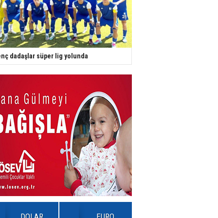
nç dadaşlar süper lig yolunda
DOLAR
EURO