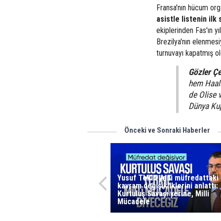
Fransa'nın hücum org
asistle listenin ilk
ekiplerinden Fas'ın yı
Brezilya'nın elenmes
turnuvayı kapatmış ol
Gözler Çe
hem Haal
de Olise v
Dünya Kup
Önceki ve Sonraki Haberler
Yusuf Tekin yeni müfredattaki
kavram değişikliklerini anlattı:
Kurtuluş Savaşı yerine, Milli
Mücadele