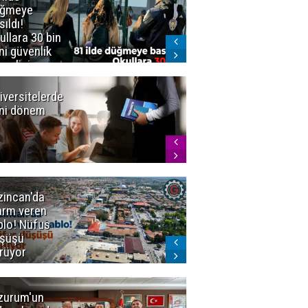
üğmeye
Kürekle
sıldı!
işlenen
ullara 30 bin
vahşette karar
ni güvenlik
kesinleşti!
revlisi
Yargıtay
cezaları onadı
iversitelerde
Başkan
ni dönem
Sekmen'den
Tercih
Döneminde
Erzurum
Vurgusu
zincan'da
Meteoroloji
arm veren
uyardı!
blo! Nüfus
Doğu'ya yaz
şüşü
gelmeyecek
rüyor
zurum'un
Amar süper