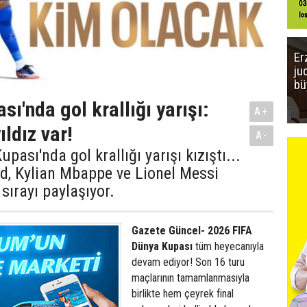
Er
ju
bü
ı'nda gol krallığı yarışı:
A+
ıldız var!
A-
ası'nda gol krallığı yarışı kızıştı...
d, Kylian Mbappe ve Lionel Messi
k sırayı paylaşıyor.
Gazete Güncel- 2026 FIFA
Dünya Kupası
tüm heyecanıyla
devam ediyor! Son 16 turu
maçlarının tamamlanmasıyla
birlikte hem çeyrek final