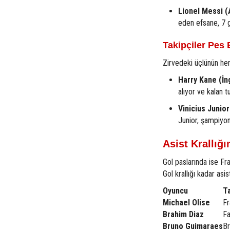
Lionel Messi (A
eden efsane, 7 
Takipçiler Pes 
Zirvedeki üçlünün hem
Harry Kane (İng
alıyor ve kalan t
Vinicius Junior
Junior, şampiyo
Asist Krallığı
Gol paslarında ise Fra
Gol krallığı kadar asi
Oyuncu
T
Michael Olise
Fr
Brahim Diaz
F
Bruno Guimaraes
Br