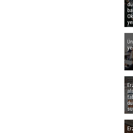
d
ba
Ok
ye
gö
Ün
ye
Er
al
ta
dü
sü
Er