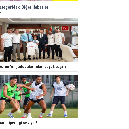
ategorideki Diğer Haberler
zurum'un judocularından büyük başarı
ar süper ligi seviyor!