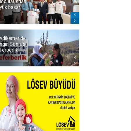
docularından
ligi seviyor!
yük başarı
ydikemer'de
Muğla
ngın Sonrası
Büyükşehir
ferberlik
Tüm
İmkânlarıyla
Yangın
Sahasında