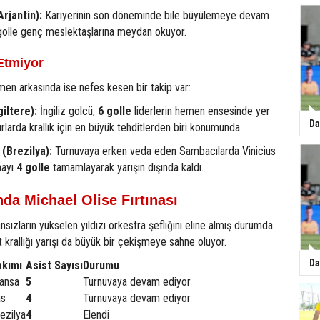
rjantin):
Kariyerinin son döneminde bile büyülemeye devam
golle genç meslektaşlarına meydan okuyor.
Etmiyor
en arkasında ise nefes kesen bir takip var:
iltere):
İngiliz golcü,
6 golle
liderlerin hemen ensesinde yer
Da
urlarda krallık için en büyük tehditlerden biri konumunda.
 (Brezilya):
Turnuvaya erken veda eden Sambacılarda Vinicius
nayı
4 golle
tamamlayarak yarışın dışında kaldı.
nda Michael Olise Fırtınası
nsızların yükselen yıldızı orkestra şefliğini eline almış durumda.
st krallığı yarışı da büyük bir çekişmeye sahne oluyor.
Da
akımı
Asist Sayısı
Durumu
ansa
5
Turnuvaya devam ediyor
as
4
Turnuvaya devam ediyor
ezilya
4
Elendi