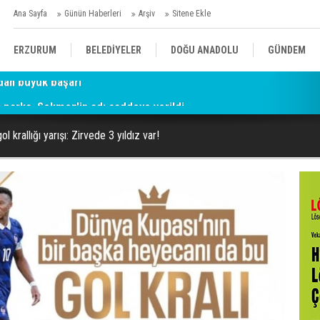
Ana Sayfa
Günün Haberleri
Arşiv
Sitene Ekle
ERZURUM
BELEDİYELER
DOĞU ANADOLU
GÜNDEM
parka, Sekmen'in adı caddeye verildi
SİYASET
AFAD/ SAVAŞ
SPOR
 krallığı yarışı: Zirvede 3 yıldız var!
KÜLTÜR/SANAT//MAĞAZİN
BODRUM