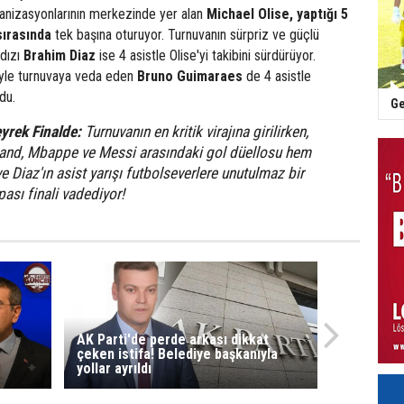
anizasyonlarının merkezinde yer alan
Michael Olise, yaptığı 5
 sırasında
tek başına oturuyor. Turnuvanın sürpriz ve güçlü
ldızı
Brahim Diaz
ise 4 asistle Olise'yi takibini sürdürüyor.
iyle turnuvaya veda eden
Bruno Guimaraes
de 4 asistle
du.
Ge
yrek Finalde:
Turnuvanın en kritik virajına girilirken,
and, Mbappe ve Messi arasındaki gol düellosu hem
e Diaz'ın asist yarışı futbolseverlere unutulmaz bir
ası finali vadediyor!
AK Parti'de perde arkası dikkat
çeken istifa! Belediye başkanıyla
yollar ayrıldı