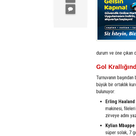
durum ve öne çıkan d
Gol Krallığın
Turnuvanın başından bu
büyük bir ortaklık kur
bulunuyor:
Erling Haaland
makinesi, fileler
zirveye adını yaz
Kylian Mbappe 
süper solak, 7 gol