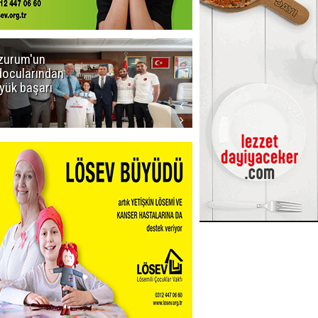
zurum'un
Amar süper
docularından
ligi seviyor!
yük başarı