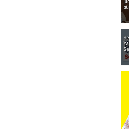
ju
bü
Se
Ya
Se