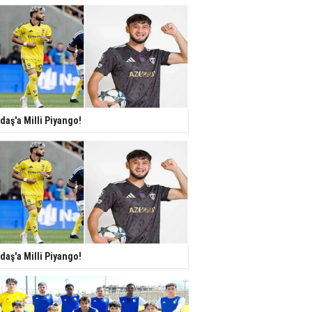
daş'a Milli Piyango!
daş'a Milli Piyango!