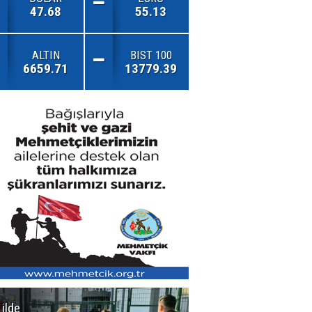
47.68
55.13
ALTIN
BIST 100
6659.71
13779.39
 ilde
Erzurum'da