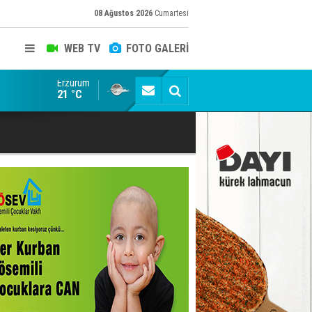
08 Ağustos 2026
Cumartesi
WEB TV
FOTO GALERİ
Erzurum
Konuşanlar'a katıldı, söyledikleri başına iş açtı! Göza
21 °C