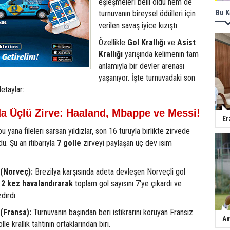
eşleşmeleri belli oldu hem de
Bu K
turnuvanın bireysel ödülleri için
verilen savaş iyice kızıştı.
Özellikle
Gol Krallığı
ve
Asist
Krallığı
yarışında kelimenin tam
anlamıyla bir devler arenası
yaşanıyor. İşte turnuvadaki son
etaylar:
da Üçlü Zirve: Haaland, Mbappe ve Messi!
Er
 yana fileleri sarsan yıldızlar, son 16 turuyla birlikte zirvede
du. Şu an itibarıyla
7 golle
zirveyi paylaşan üç dev isim
 (Norveç):
Brezilya karşısında adeta devleşen Norveçli gol
i
2 kez havalandırarak
toplam gol sayısını 7'ye çıkardı ve
dırdı.
(Fransa):
Turnuvanın başından beri istikrarını koruyan Fransız
Am
le krallık tahtının ortaklarından biri.