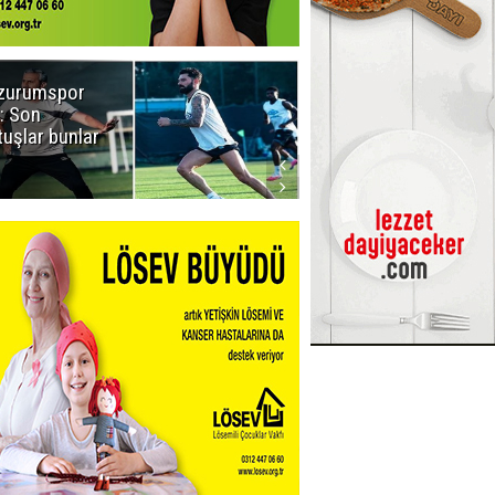
zurumspor
Naruman'dan
: Son
sempatik
tuşlar bunlar
mesaj