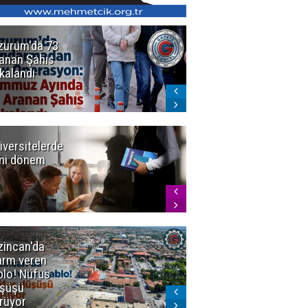
zurum'da 73
Bakan Gürlek
anan Şahıs
duyurdu! 7
kalandı
şirkete
kayyum atandı,
72 şüpheli
gözaltına
alındı
iversitelerde
Başkan
ni dönem
Sekmen'den
Tercih
Döneminde
Erzurum
Vurgusu
zincan'da
Meteoroloji
arm veren
uyardı!
blo! Nüfus
Doğu'ya yaz
şüşü
gelmeyecek
rüyor