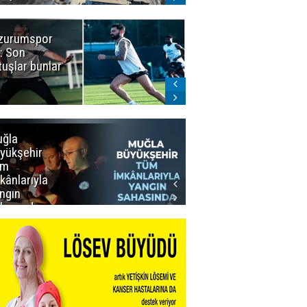
zurumspor
Naruman'dan
: Son
sempatik
tuşlar bunlar
mesaj
ğla
Muğla
yükşehir
Büyükşehir’den
üm
Personeline
kânlarıyla
Rekor
ngın
Promosyon
hasında