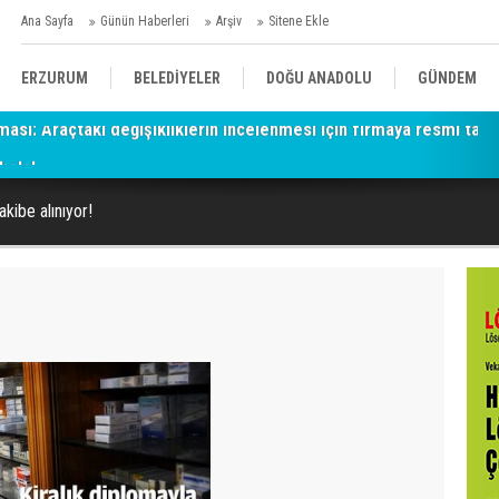
Ana Sayfa
Günün Haberleri
Arşiv
Sitene Ekle
ERZURUM
BELEDİYELER
DOĞU ANADOLU
GÜNDEM
kola!
SİYASET
AFAD/ SAVAŞ
SPOR
kibe alınıyor!
KÜLTÜR/SANAT//MAĞAZİN
BODRUM