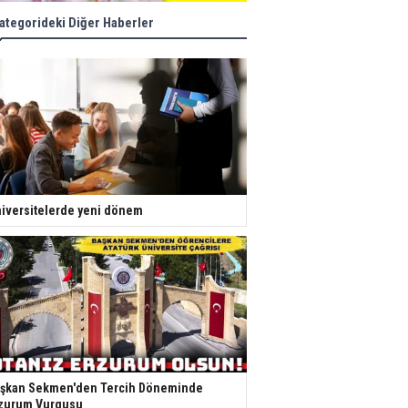
ategorideki Diğer Haberler
iversitelerde yeni dönem
şkan Sekmen'den Tercih Döneminde
zurum Vurgusu