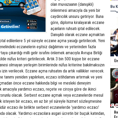
olan muvazaanın (danışıklı)
Bu K
önlenmesi amacıyla da yeni bir
caydırıcılık unsuru getiriyor. Buna
göre, diploma kiralayarak eczane
açanların ruhsatı iptal edilecek.
Danışıklı olarak eczane açmaktan
ptal edilenlere 5 yıl süreyle eczane açma yasağı getirilecek. Yeni
elindeki eczanelerin eşitsiz dağılımını ve yeterinden fazla
aya çıkardığı milli gelir israfını önlemek amacıyla Avrupa Birliği
lde nüfus kriteri getirilecek. Artık 3 bin 500 kişiye bir eczane
Ün
anesi olmayan yerleşim birimlerinde nüfus kriterine bakılmaksızın
 izin verilecek. Eczane açma ruhsatını da artık valilikler verecek.
ne tanımı yeniden yapılırken, eczacı istihdamını artırmak ve yeni
açmadan önce eczane hakkında bilgi ve mesleki deneyim
k amacıyla yardımcı eczacı, reçete ve ciroya göre de ikinci
ı zorunlu olacak. Serbest eczane açmak veya eczanelerde mesul
 isteyen bir eczacı, en az bir yıl süreyle hizmet sözleşmesine
dür eczacı ile birlikte serbest eczanelerde 'yardımcı eczacı'
Ba
da olacak. Yardımcı eczacılara asgari ücretin bir buçuk katından,
Er