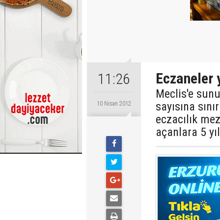
Eczaneler y
11:26
Meclis'e sunu
sayısına sını
10 Nisan 2012
eczacılık me
açanlara 5 yı