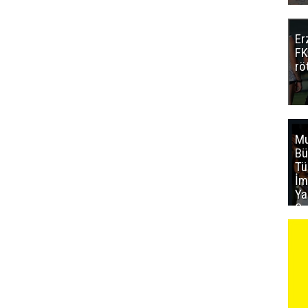
Er
FK
rö
Mu
Bü
T
İm
Ya
Sa