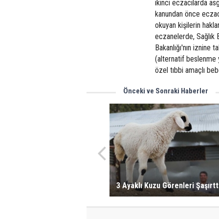
ikinci eczacılarda a
kanundan önce eczacı
okuyan kişilerin hakla
eczanelerde, Sağlık Ba
Bakanlığı'nın iznine t
(alternatif beslenme 
özel tıbbi amaçlı beb
Önceki ve Sonraki Haberler
3 Ayaklı Kuzu Görenleri Şaşırtt