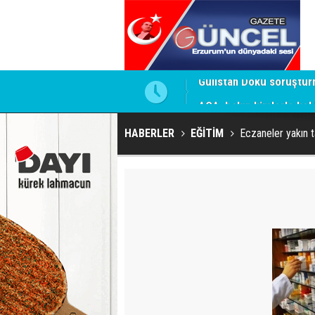
mesi için firmaya resmi talimat
ACA, bakın kimlerle kol 
HABERLER
EĞİTİM
Eczaneler yakın ta