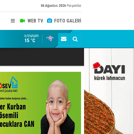
06 Ağustos 2026
Perşembe
WEB TV
FOTO GALERİ
Erzurum
Erzurumspor FK: Son rötuşlar bunlar
15 °C