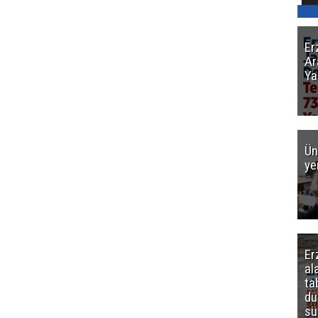
Er
Ar
Ya
Ün
ye
Er
al
ta
dü
sü