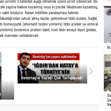
sgari ücretin 3 katından aşağı olmamak üzere ücret ödenecek. Bu
lık yapma hakkını kazanmış veya eczacılık fakültesini kazanmış,
rı saklı tutuluyor. Kanun teklifinin yasalaşması halinde
kanlığı'ndan ruhsat almış ilaçlar, geleneksel tıbbi ürünler, Sağlık
abi homeopatik (alternatif tedavi yöntemi) tıbbi ürünler ve enteral
yöntemi) beslenme ürünleri dahil, özel tıbbi amaçlı diyet gıdalar,
ek mamaları satılabilecek.
Er
Demirtaş'ın Sözleri Çok Tartışılacak!
ı
Öz
Ço
Ve