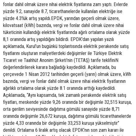
fonlar dahil olmak üzere nihai elektrik fiyatlarına zam yaptı. Evlerde
yüzde 9.2, sanayide 8.7, ticarethanelerde kullanılan elektriğe ise
yüzde 4.3'lük artış yapıldı.EPDK, yarından geçerli olmak üzere,
kilovatsaat (kWh) bazında, vergi ve fonlar dahil olmak üzere nihai
tüketicinin kullandığı elektrik fiyatlarında ağırlı ortalama olarak yüzde
8,1 oranında artış yapıldığını bildirdi. EPDK'dan yapılan yazılı
açıklamada, Kurul'un bugünkü toplantısında elektrik perakende satış
fiyatlarını oluşturan maliyetlerdeki değişimler ile Türkiye Elektrik
Ticaret ve Taahhüt Anonim Şirketi'nin (TETAŞ) tarife teklifiniN
değerlendirilerek karara bağladığı kaydedildi. Açıklamada, bu
çerçevede 1 Nisan 2012 tarihinden geçerli (yarın) olmak üzere, kWh
bazında, vergi ve fonlar dahil olmak üzere nihai elektrik fiyatlarının
ağırlıklı ortalama olarak yüzde 8.1 oranında arttığı kaydedildi.
Açıklamada, “Aynı kapsamda, tek zamanlı perakende elektrik satış
fiyatları, meskende yüzde 9,26 oranında bir değişimle 32,515 kuruşa,
orta gerilim seviyesinde dağıtıma gömülü sanayide yüzde 8,71
oranında değişimle 26,672 kuruşa, dağıtıma gömülü ticarethanelerde
yüzde 4,33 oranında bir değişimle 33,253 kuruşa yükselmiştir”
denildi. Ortalama 6 liralık artış olacak EPDK'nın son zam kararı ile