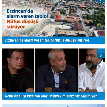
Erzincan'da alarm veren tablo! Nüfus düşüşü sürüyor
Acun Ilıcalı'yı kızdıran olay: Manyak mısınız siz oğlum ya?