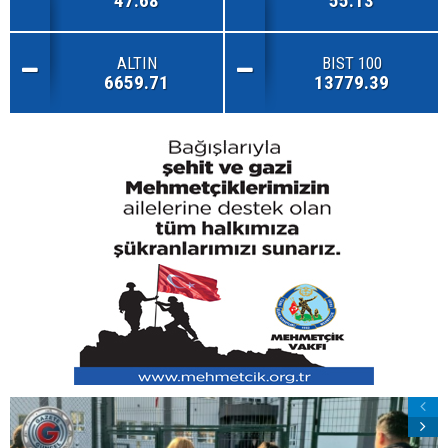
47.68
55.13
ALTIN
BIST 100
6659.71
13779.39