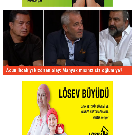
Acun Ilıcalı'yı kızdıran olay: Manyak mısınız siz oğlum ya?