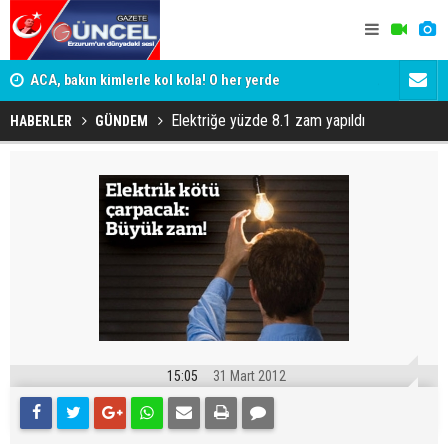
yor
ACA, bakın kimlerle kol kola! O her yerde
ADALET BAK
KİM KORU
Elektriğe yüzde 8.1 zam yapıldı
HABERLER
GÜNDEM
15:05
31 Mart 2012