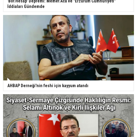
'Bot Hesap' Depremi: Memet Aca ve "Erzurum Cumhuriyeti"
İddiaları Gündemde
AHBAP Derneği'nin feshi için kayyum atandı