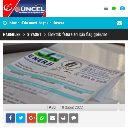
um
İstanbul'da mavi-beyaz buluşma
Erzurumspo
Elektrik faturaları için flaş gelişme!
HABERLER
SİYASET
19:30
10 Şubat 2022