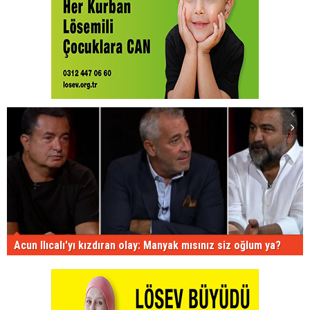
Acun Ilıcalı'yı kızdıran olay: Manyak mısınız siz oğlum ya?