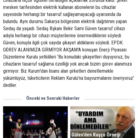
cihazlarla hiçbir ilgisinin olmadığını açıklamak zorunda kaldı. Şirket
mesken tarifesinden elektrik kullanan abonelerin bu cihazlar
sayesinde herhangi bir tasarruf sağlayamayacağı uyarısında da
bulundu. Aynı durumu Sakarya bölgesinin elektrik dağıtımını yapan
Sedaş da yaşadı. Sedaş Bşkanı Bekir Sami Güven tasarruf cihazı
adıyla herhangi bir cihazı müşterilerine önermediklerini söyledi.
Güven, konuyla ilgili çok sayıda şikayet aldıklarını söyledi. EPDK:
GÖREV ALANIMIZA GİRMİYOR AKŞAM'A konuşan Enerji Piyasası
Düzenleme Kurulu yetkilileri 'Bu konudaki şikayetleri duyuyoruz, bu
cihazların tasarruf sağlama özelliği yok ancak bizim görev alanımıza
girmiyor. Biz Kurum'dan lisans alan şirketleri denetlemekle
yükümlüyüz, tüketicilerin Reklam Kurulu'na başvurmalarını öneriyoruz'
dediler.
Önceki ve Sonraki Haberler
Gülen’den Kuşçu Örneği