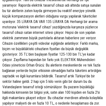
yaramıyor. Raporda elektrik tasarruf cihazı adı altında satışa sunulan
bu tür aletlerin zaten kayda girmeyen bu reaktif enerjiye yönelik
küçük kompanzasyon aletleri olduğuna vurgu yapılarak tüketiciler
uyarılıyor. 35 LİRAYA DA VAR 135 LİRAYA DA Herhangi bir arama
motoruna 'elektrik tasarruf cihazı' yazdığınızda karşınıza yüzlerce
tasarruf cihazı satan internet sitesi çıkıyor. Hepsi de son yapılan
elektrik zammının büyük puntolarla aktaran haberlere yer veriyor.
Cihazın özellikleri çeşitli videolar eşliğinde anlatılıyor. Farklı marka,
biçim ve büyüklükteki cihazların fiyatları da büyük değişiklik
gösteriyor. 35 TL'den başlayan fiyatlar 125-130 bin TL'ye kadar
çıkıyor. Zayıflama hapından bir farkı yok ELEKTRİK Mühendisleri
Odası yöneticisi Orhan Örücü: Bu aletlerin meskenlerde ve tek fazla
bağlanan yerlerde hiçbir etkisinin olmadığını hatta tüketimi artırdığını
saptadık ve ilgili kurumlara bildirdik. Tasarruf artık Türkiye'de bir
sektör haline geldi. 2 hap için 5 kilo verin gibi bir durum bu da.
Vatandaşların tasarruf isteği sömürülüyor. Bu pazarın büyüklüğü
hakkında kimsenin bir bilgisi yok, satın alan 100 kişiden en fazla 2'si
ilgili makamlara şikayet ediyor. Bu cihazlar merdiven altında kolaylıkla
yapılıyor maliyeti de en fazla 10 TL, o nedenle hesaplaması da zor.