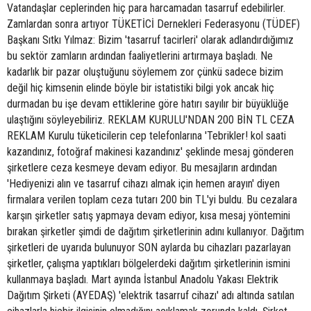
Vatandaşlar ceplerinden hiç para harcamadan tasarruf edebilirler.
Zamlardan sonra artıyor TÜKETİCİ Dernekleri Federasyonu (TÜDEF)
Başkanı Sıtkı Yılmaz: Bizim 'tasarruf tacirleri' olarak adlandırdığımız
bu sektör zamların ardından faaliyetlerini artırmaya başladı. Ne
kadarlık bir pazar oluştuğunu söylemem zor çünkü sadece bizim
değil hiç kimsenin elinde böyle bir istatistiki bilgi yok ancak hiç
durmadan bu işe devam ettiklerine göre hatırı sayılır bir büyüklüğe
ulaştığını söyleyebiliriz. REKLAM KURULU'NDAN 200 BİN TL CEZA
REKLAM Kurulu tüketicilerin cep telefonlarına 'Tebrikler! kol saati
kazandınız, fotoğraf makinesi kazandınız' şeklinde mesaj gönderen
şirketlere ceza kesmeye devam ediyor. Bu mesajların ardından
'Hediyenizi alın ve tasarruf cihazı almak için hemen arayın' diyen
firmalara verilen toplam ceza tutarı 200 bin TL'yi buldu. Bu cezalara
karşın şirketler satış yapmaya devam ediyor, kısa mesaj yöntemini
bırakan şirketler şimdi de dağıtım şirketlerinin adını kullanıyor. Dağıtım
şirketleri de uyarıda bulunuyor SON aylarda bu cihazları pazarlayan
şirketler, çalışma yaptıkları bölgelerdeki dağıtım şirketlerinin ismini
kullanmaya başladı. Mart ayında İstanbul Anadolu Yakası Elektrik
Dağıtım Şirketi (AYEDAŞ) 'elektrik tasarruf cihazı' adı altında satılan