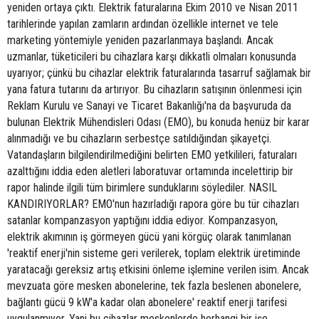
yeniden ortaya çıktı. Elektrik faturalarına Ekim 2010 ve Nisan 2011
tarihlerinde yapılan zamların ardından özellikle internet ve tele
marketing yöntemiyle yeniden pazarlanmaya başlandı. Ancak
uzmanlar, tüketicileri bu cihazlara karşı dikkatli olmaları konusunda
uyarıyor; çünkü bu cihazlar elektrik faturalarında tasarruf sağlamak bir
yana fatura tutarını da artırıyor. Bu cihazların satışının önlenmesi için
Reklam Kurulu ve Sanayi ve Ticaret Bakanlığı'na da başvuruda da
bulunan Elektrik Mühendisleri Odası (EMO), bu konuda henüz bir karar
alınmadığı ve bu cihazların serbestçe satıldığından şikayetçi.
Vatandaşların bilgilendirilmediğini belirten EMO yetkilileri, faturaları
azalttığını iddia eden aletleri laboratuvar ortamında incelettirip bir
rapor halinde ilgili tüm birimlere sunduklarını söylediler. NASIL
KANDIRIYORLAR? EMO'nun hazırladığı rapora göre bu tür cihazları
satanlar kompanzasyon yaptığını iddia ediyor. Kompanzasyon,
elektrik akımının iş görmeyen gücü yani körgüç olarak tanımlanan
'reaktif enerji'nin sisteme geri verilerek, toplam elektrik üretiminde
yaratacağı gereksiz artış etkisini önleme işlemine verilen isim. Ancak
mevzuata göre mesken abonelerine, tek fazla beslenen abonelere,
bağlantı gücü 9 kW'a kadar olan abonelere' reaktif enerji tarifesi
uygulanmıyor. Yani bu cihazlar meskenlerde herhangi bir işe