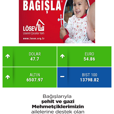
DOLAR
EURO
47.7
54.86
ALTIN
BIST 100
6507.97
13798.82