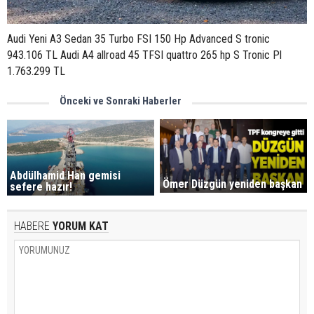
Audi Yeni A3 Sedan 35 Turbo FSI 150 Hp Advanced S tronic
943.106 TL Audi A4 allroad 45 TFSI quattro 265 hp S Tronic Pl
1.763.299 TL
Önceki ve Sonraki Haberler
Abdülhamid Han gemisi
Ömer Düzgün yeniden başkan
sefere hazır!
HABERE
YORUM KAT