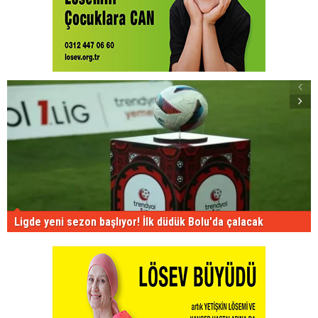
Ligde yeni sezon başlıyor! İlk düdük Bolu'da çalacak