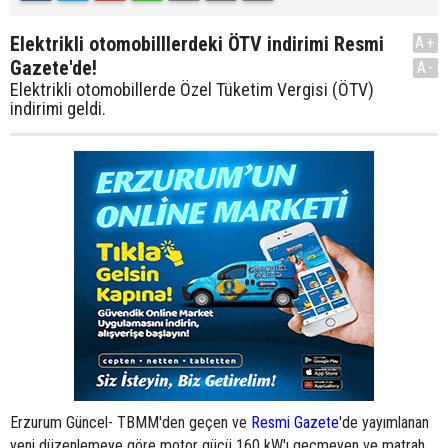
Elektrikli otomobilllerdeki ÖTV indirimi Resmi
A+
Gazete'de!
A-
Elektrikli otomobillerde Özel Tüketim Vergisi (ÖTV)
indirimi geldi.
Erzurum Güncel- TBMM'den geçen ve
Resmi Gazete
'de yayımlanan
yeni düzenlemeye göre motor gücü 160 kW'ı geçmeyen ve matrah