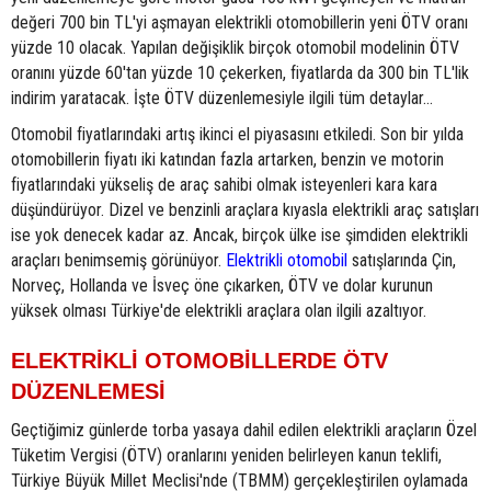
değeri 700 bin TL'yi aşmayan elektrikli otomobillerin yeni ÖTV oranı
yüzde 10 olacak. Yapılan değişiklik birçok otomobil modelinin ÖTV
oranını yüzde 60'tan yüzde 10 çekerken, fiyatlarda da 300 bin TL'lik
indirim yaratacak. İşte ÖTV düzenlemesiyle ilgili tüm detaylar...
Otomobil fiyatlarındaki artış ikinci el piyasasını etkiledi. Son bir yılda
otomobillerin fiyatı iki katından fazla artarken, benzin ve motorin
fiyatlarındaki yükseliş de araç sahibi olmak isteyenleri kara kara
düşündürüyor. Dizel ve benzinli araçlara kıyasla elektrikli araç satışları
ise yok denecek kadar az. Ancak, birçok ülke ise şimdiden elektrikli
araçları benimsemiş görünüyor.
Elektrikli otomobil
satışlarında Çin,
Norveç, Hollanda ve İsveç öne çıkarken, ÖTV ve dolar kurunun
yüksek olması Türkiye'de elektrikli araçlara olan ilgili azaltıyor.
ELEKTRİKLİ OTOMOBİLLERDE ÖTV
DÜZENLEMESİ
Geçtiğimiz günlerde torba yasaya dahil edilen elektrikli araçların Özel
Tüketim Vergisi (ÖTV) oranlarını yeniden belirleyen kanun teklifi,
Türkiye Büyük Millet Meclisi'nde (TBMM) gerçekleştirilen oylamada