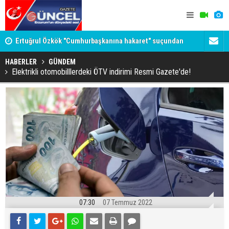
Ertuğrul Özkök "Cumhurbaşkanına hakaret" suçundan
ifade verdi: Bakın ilk sözleri ne oldu
Ligde yeni 
Erzurum'da eniştesini öldüren katil hakim karşısında!
HABERLER
GÜNDEM
Elektrikli otomobilllerdeki ÖTV indirimi Resmi Gazete'de!
07:30
07 Temmuz 2022