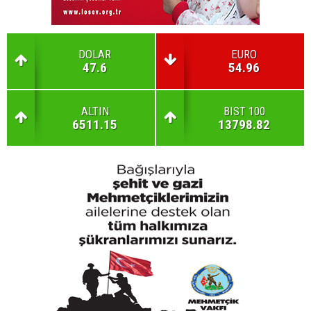
DOLAR
EURO
47.6
54.96
ALTIN
BIST 100
6511.15
13798.82