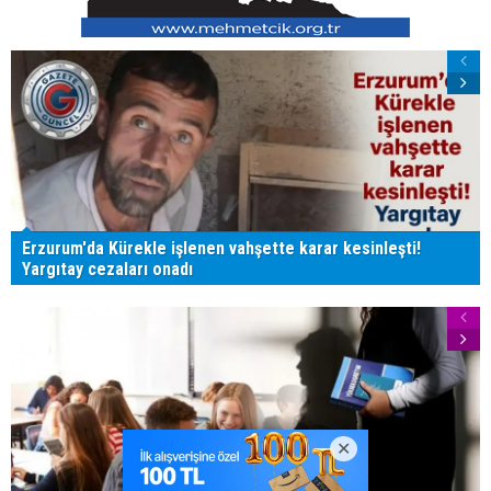
Erzurum'da Kürekle işlenen vahşette karar kesinleşti!
Yargıtay cezaları onadı