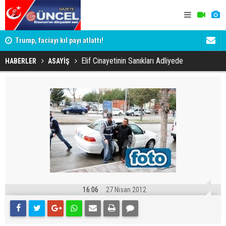
iği 3
Trump, faciayı kıl payı atlattı!
Erzurum'da 
Yargıtay ce
Elif Cinayetinin Sanıkları Adliyede
HABERLER
ASAYİŞ
16:06
27 Nisan 2012