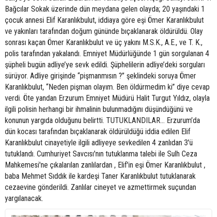
Bağcılar Sokak üzerinde dün meydana gelen olayda; 20 yaşındaki 1
çocuk annesi Elif Karanlıkbulut, iddiaya göre eşi Ömer Karanlıkbulut
ve yakınları tarafından doğum gününde bıçaklanarak öldürüldü. Olay
sonrası kaçan Ömer Karanlıkbulut ve üç yakını M.S.K., A.E., ve T. K.,
polis tarafından yakalandı. Emniyet Müdürlüğünde 1 gün sorgulanan 4
şüpheli bugün adliye’ye sevk edildi. Şüphelilerin adliye’deki sorguları
sürüyor. Adliye girişinde “pişmanmısın ?” şeklindeki soruya Ömer
Karanlıkbulut, “Neden pişman olayım. Ben öldürmedim ki” diye cevap
verdi. Öte yandan Erzurum Emniyet Müdürü Halit Turgut Yıldız, olayla
ilgili polisin herhangi bir ihmalinin bulunmadığını düşündüğünü ve
konunun yargıda olduğunu belirtti. TUTUKLANDILAR... Erzurum’da
dün kocası tarafından bıçaklanarak öldürüldüğü iddia edilen Elif
Karanlıkbulut cinayetiyle ilgili adliyeye sevkedilen 4 zanlıdan 3'ü
tutuklandı. Cumhuriyet Savcısı'nın tutuklanma talebi ile Sulh Ceza
Mahkemesi'ne çıkalarılan zanlılardan , Elif'in eşi Ömer Karanlıkbulut ,
baba Mehmet Sıddık ile kardeşi Taner Karanlıkbulut tutuklanarak
cezaevine gönderildi. Zanlılar cineyet ve azmettirmek suçundan
yargılanacak.