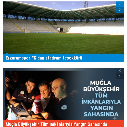
Erzurumspor FK'dan stadyum teşekkürü
Muğla Büyükşehir Tüm İmkânlarıyla Yangın Sahasında