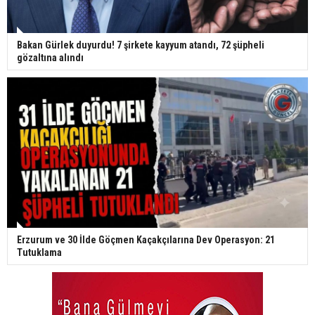
Bakan Gürlek duyurdu! 7 şirkete kayyum atandı, 72 şüpheli
gözaltına alındı
Erzurum ve 30 İlde Göçmen Kaçakçılarına Dev Operasyon: 21
Tutuklama