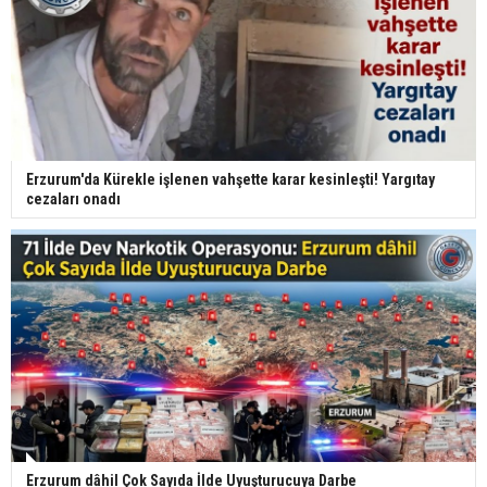
Erzurum'da Kürekle işlenen vahşette karar kesinleşti! Yargıtay
cezaları onadı
Erzurum dâhil Çok Sayıda İlde Uyuşturucuya Darbe