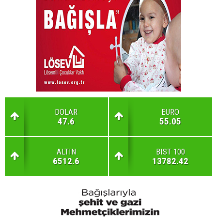
DOLAR
EURO
47.6
55.05
ALTIN
BIST 100
6512.6
13782.42