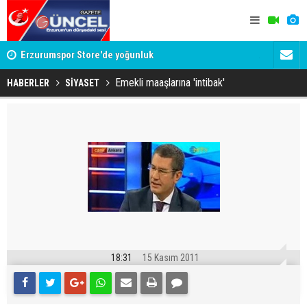
Erzurumspor Store'de yoğunluk
Adalet Bak
Böyle bir 
Emekli maaşlarına 'intibak'
HABERLER
SİYASET
18:31
15 Kasım 2011