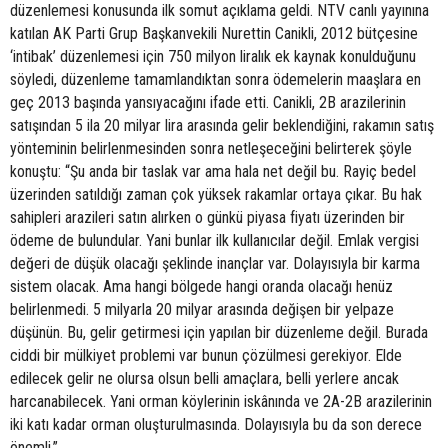
düzenlemesi konusunda ilk somut açıklama geldi. NTV canlı yayınına
katılan AK Parti Grup Başkanvekili Nurettin Canikli, 2012 bütçesine
‘intibak’ düzenlemesi için 750 milyon liralık ek kaynak konulduğunu
söyledi, düzenleme tamamlandıktan sonra ödemelerin maaşlara en
geç 2013 başında yansıyacağını ifade etti. Canikli, 2B arazilerinin
satışından 5 ila 20 milyar lira arasında gelir beklendiğini, rakamın satış
yönteminin belirlenmesinden sonra netleşeceğini belirterek şöyle
konuştu: “Şu anda bir taslak var ama hala net değil bu. Rayiç bedel
üzerinden satıldığı zaman çok yüksek rakamlar ortaya çıkar. Bu hak
sahipleri arazileri satın alırken o günkü piyasa fiyatı üzerinden bir
ödeme de bulundular. Yani bunlar ilk kullanıcılar değil. Emlak vergisi
değeri de düşük olacağı şeklinde inançlar var. Dolayısıyla bir karma
sistem olacak. Ama hangi bölgede hangi oranda olacağı henüz
belirlenmedi. 5 milyarla 20 milyar arasında değişen bir yelpaze
düşünün. Bu, gelir getirmesi için yapılan bir düzenleme değil. Burada
ciddi bir mülkiyet problemi var bunun çözülmesi gerekiyor. Elde
edilecek gelir ne olursa olsun belli amaçlara, belli yerlere ancak
harcanabilecek. Yani orman köylerinin iskânında ve 2A-2B arazilerinin
iki katı kadar orman oluşturulmasında. Dolayısıyla bu da son derece
önemli.”