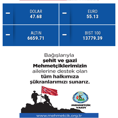
DOLAR
EURO
47.68
55.13
ALTIN
BIST 100
6659.71
13779.39