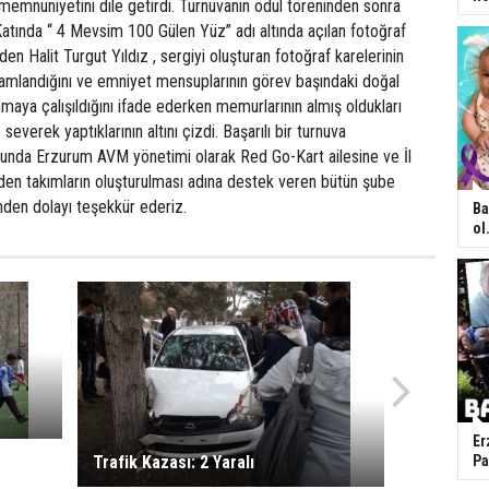
 memnuniyetini dile getirdi. Turnuvanın ödül töreninden sonra
atında “ 4 Mevsim 100 Gülen Yüz” adı altında açılan fotoğraf
den Halit Turgut Yıldız , sergiyi oluşturan fotoğraf karelerinin
amlandığını ve emniyet mensuplarının görev başındaki doğal
nmaya çalışıldığını ifade ederken memurlarının almış oldukları
severek yaptıklarının altını çizdi. Başarılı bir turnuva
nda Erzurum AVM yönetimi olarak Red Go-Kart ailesine ve İl
en takımların oluşturulması adına destek veren bütün şube
nden dolayı teşekkür ederiz.
Ba
ol.
Er
Trafik Kazası: 2 Yaralı
Pa