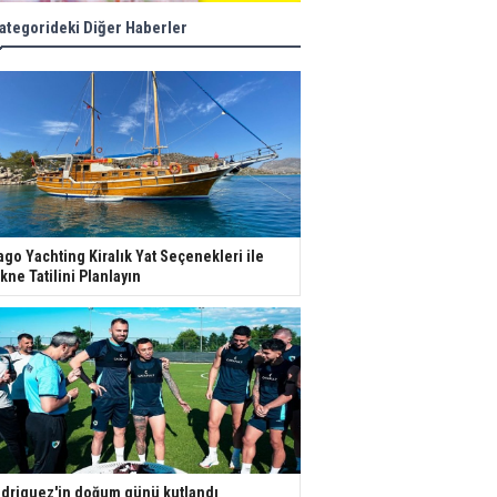
ategorideki Diğer Haberler
ago Yachting Kiralık Yat Seçenekleri ile
kne Tatilini Planlayın
driguez'in doğum günü kutlandı