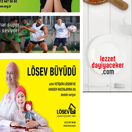
ar süper
Dadaş'a Milli
gi seviyor!
Piyango!