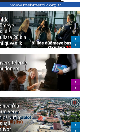
 ilde
Erzurum'da
üğmeye
Kürekle
sıldı!
işlenen
ullara 30 bin
vahşette karar
ni güvenlik
kesinleşti!
revlisi
Yargıtay
cezaları onadı
iversitelerde
Başkan
ni dönem
Sekmen'den
Tercih
Döneminde
Erzurum
Vurgusu
zincan'da
Meteoroloji
arm veren
uyardı!
blo! Nüfus
Doğu'ya yaz
şüşü
gelmeyecek
rüyor