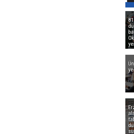
81
d
ba
Ok
ye
gö
Ün
ye
Er
al
ta
dü
sü