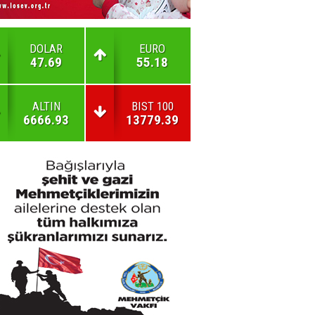
DOLAR
EURO
47.69
55.18
ALTIN
BIST 100
6666.93
13779.39