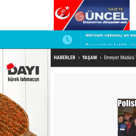
i
Konuşanlar'a katıldı, söy
HABERLER
YAŞAM
Emniyet Müdürü Yı