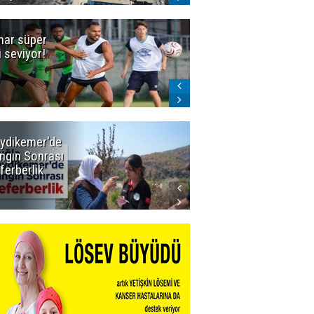
ar süper
Dadaş'a Milli
gi seviyor!
Piyango!
ydikemer'de
Muğla
ngın Sonrası
Büyükşehir
ferberlik
Tüm
İmkânlarıyla
Yangın
Sahasında