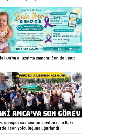
la İkra'ya el uzatma zamanı: Sen de umut
..
zurumspor camiasının sevilen ismi Baki
rdeli son yolculuğuna uğurlandı