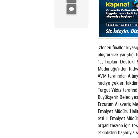
izlenen finaller kıya
oluşturarak yarıştığ
1. , Toplum Destekl
Müdürlüğü’nden Rıdva
AVM tarafından Altın
hediye çekleri takdim
Turgut Yıldız tarafın
Büyükşehir Belediyesi
Erzurum Alışveriş Me
Emniyet Müdürü Halit 
etti. İl Emniyet Müdü
organizasyon için te
etkinlikleri başarıyl