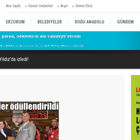
Ana Sayfa
Günün Haberleri
Arşiv
Sitene Ekle
ERZURUM
BELEDİYELER
DOĞU ANADOLU
GÜNDEM
ledikleri başına iş açtı! Gözaltına alındı
SİYASET
AFAD/ SAVAŞ
SPOR
ldız'da izledi!
KÜLTÜR/SANAT//MAĞAZİN
BODRUM