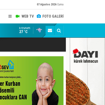
07 Ağustos 2026
Cuma
WEB TV
FOTO GALERİ
Erzurum
ADALET BAKANI AKIN GÜRLEK'E AÇIK İHBAR! BAKIRC
27 °C