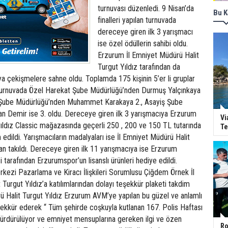
turnuvası düzenledi. 9 Nisan’da
Bu K
finalleri yapılan turnuvada
dereceye giren ilk 3 yarışmacı
ise özel ödüllerin sahibi oldu.
Erzurum İl Emniyet Müdürü Halit
Turgut Yıldız tarafından da
sıya çekişmelere sahne oldu. Toplamda 175 kişinin 5’er li gruplar
ı turnuvada Özel Harekat Şube Müdürlüğü’nden Durmuş Yalçınkaya
i Şube Müdürlüğü’nden Muhammet Karakaya 2., Asayiş Şube
n Demir ise 3. oldu. Dereceye giren ilk 3 yarışmacıya Erzurum
Vi
yıldız Classic mağazasında geçerli 250 , 200 ve 150 TL tutarında
Te
 edildi. Yarışmacıların madalyaları ise İl Emniyet Müdürü Halit
dan takıldı. Dereceye giren ilk 11 yarışmacıya ise Erzurum
 tarafından Erzurumspor’un lisanslı ürünleri hediye edildi.
rkezi Pazarlama ve Kiracı İlişkileri Sorumlusu Çiğdem Örnek İl
Turgut Yıldız’a katılımlarından dolayı teşekkür plaketi takdim
rü Halit Turgut Yıldız Erzurum AVM’ye yapılan bu güzel ve anlamlı
şekkür ederek “ Tüm şehirde coşkuyla kutlanan 167. Polis Haftası
a sürdürülüyor ve emniyet mensuplarına gereken ilgi ve özen
Ro