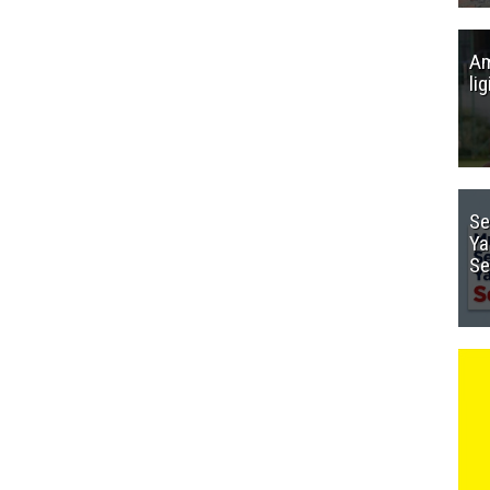
Am
li
Se
Ya
Se