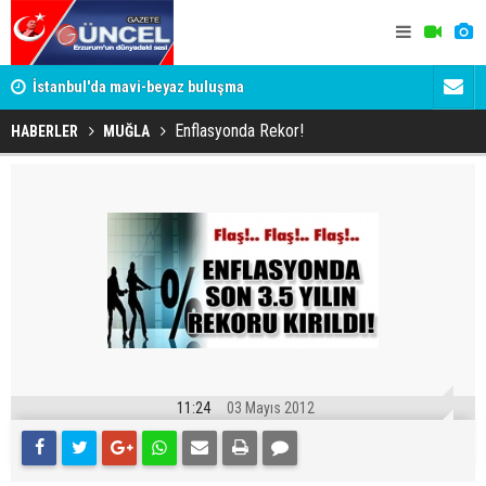
um
İstanbul'da mavi-beyaz buluşma
Erzurumspo
Enflasyonda Rekor!
HABERLER
MUĞLA
11:24
03 Mayıs 2012