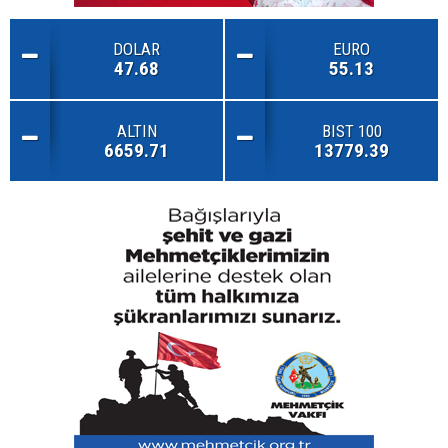
DOLAR
EURO
47.68
55.13
ALTIN
BIST 100
6659.71
13779.39