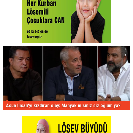
Acun Ilıcalı'yı kızdıran olay: Manyak mısınız siz oğlum ya?