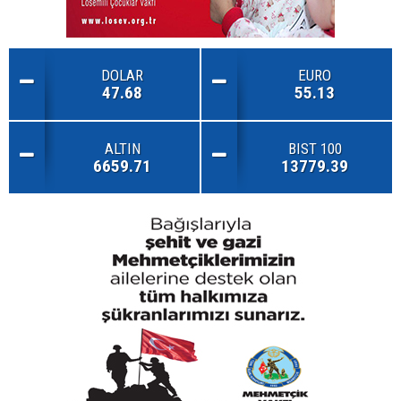
DOLAR
EURO
47.68
55.13
ALTIN
BIST 100
6659.71
13779.39