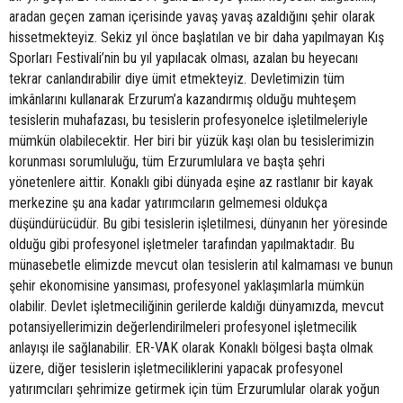
aradan geçen zaman içerisinde yavaş yavaş azaldığını şehir olarak
hissetmekteyiz. Sekiz yıl önce başlatılan ve bir daha yapılmayan Kış
Sporları Festivali’nin bu yıl yapılacak olması, azalan bu heyecanı
tekrar canlandırabilir diye ümit etmekteyiz. Devletimizin tüm
imkânlarını kullanarak Erzurum’a kazandırmış olduğu muhteşem
tesislerin muhafazası, bu tesislerin profesyonelce işletilmeleriyle
mümkün olabilecektir. Her biri bir yüzük kaşı olan bu tesislerimizin
korunması sorumluluğu, tüm Erzurumlulara ve başta şehri
yönetenlere aittir. Konaklı gibi dünyada eşine az rastlanır bir kayak
merkezine şu ana kadar yatırımcıların gelmemesi oldukça
düşündürücüdür. Bu gibi tesislerin işletilmesi, dünyanın her yöresinde
olduğu gibi profesyonel işletmeler tarafından yapılmaktadır. Bu
münasebetle elimizde mevcut olan tesislerin atıl kalmaması ve bunun
şehir ekonomisine yansıması, profesyonel yaklaşımlarla mümkün
olabilir. Devlet işletmeciliğinin gerilerde kaldığı dünyamızda, mevcut
potansiyellerimizin değerlendirilmeleri profesyonel işletmecilik
anlayışı ile sağlanabilir. ER-VAK olarak Konaklı bölgesi başta olmak
üzere, diğer tesislerin işletmeciliklerini yapacak profesyonel
yatırımcıları şehrimize getirmek için tüm Erzurumlular olarak yoğun