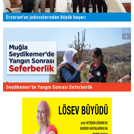
Erzurum'un judocularından büyük başarı
Seydikemer'de Yangın Sonrası Seferberlik