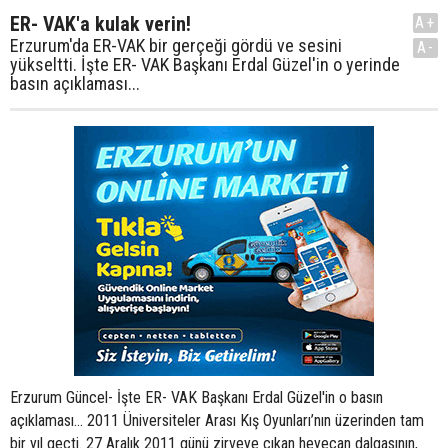
ER- VAK'a kulak verin!
A+
Erzurum'da ER-VAK bir gerçeği gördü ve sesini
A-
yükseltti. İşte ER- VAK Başkanı Erdal Güzel'in o yerinde
basın açıklaması...
Erzurum Güncel- İşte ER- VAK Başkanı Erdal Güzel'in o basın
açıklaması... 2011 Üniversiteler Arası Kış Oyunları’nın üzerinden tam
bir yıl geçti. 27 Aralık 2011 günü zirveye çıkan heyecan dalgasının,