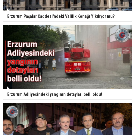
Erzurum Paşalar Caddesi'ndeki Valilik Konağı Yıkılıyor mu?
Erzurum Adliyesindeki yangının detayları belli oldu!