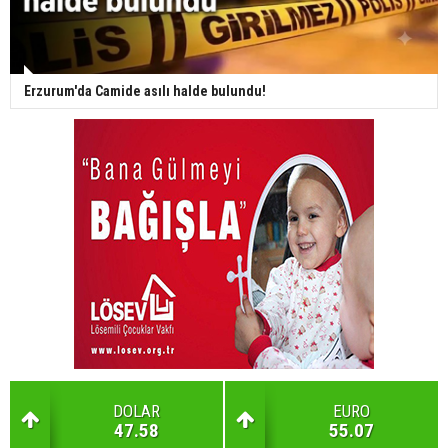
Erzurum'da Camide asılı halde bulundu!
DOLAR
EURO
47.58
55.07