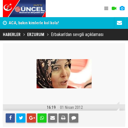
n
ACA, bakın kimlerle kol kola!
Erzurumspo
Erbakan'dan sevgili açıklaması
HABERLER
ERZURUM
16:19
01 Nisan 2012