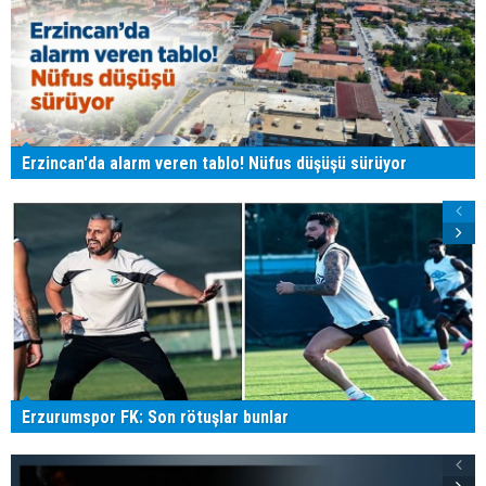
Erzincan'da alarm veren tablo! Nüfus düşüşü sürüyor
Erzurumspor FK: Son rötuşlar bunlar