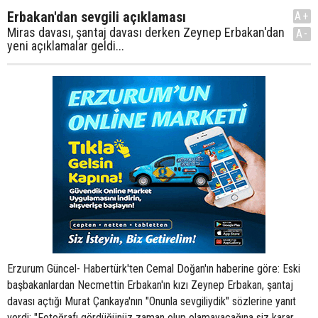
Erbakan'dan sevgili açıklaması
A+
Miras davası, şantaj davası derken Zeynep Erbakan'dan
A-
yeni açıklamalar geldi...
Erzurum Güncel- Habertürk'ten Cemal Doğan'ın haberine göre: Eski
başbakanlardan Necmettin Erbakan'ın kızı Zeynep Erbakan, şantaj
davası açtığı Murat Çankaya'nın "Onunla sevgiliydik" sözlerine yanıt
verdi: "Fotoğrafı gördüğünüz zaman olup olamayacağına siz karar