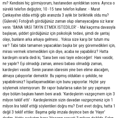
mı? Kendisini hiç görmüyorum, hastaneden ayrıldıktan sonra. Ayrıca o
sürekli telefon değiştirir, 10 -15 tane telefon kullanır. - Murat
Çankaya'nın iddia ettiği gibi aranızda 3 aylık bir birliktelik oldu mu?
(Gülerek) Fotoğrafı gördüğünüz zaman olup olamayacağına siz karar
verin. 'BANA VASİ TAYİN ETMEK İSTEDİLER' - Mal kaçırma davasıyla
başlayan, şiddet gördüğünüz için psikolojik tedavi, şimdi de şantaj
olayı, bunların arka arkaya gelmesi... Yoksa size karşı bir tutum mu
var? Tabii tabii tamamen yapacakları başka bir şey göremedikleri için,
mirası vermek istemedikleri için diye, acaba ne yapabiliriz? Hatta
kardeşim ısrarla dedi ki, 'Sana ben vasi tayin edeceğim'. Hani vasidir,
ne yapılır? Eşi olmadığı zaman, annesi babası olmadığı zaman,
kardeşleri vasidir. Senin paranın idaresini yine ben elime alacağım,
almaya çalışıyorlar demektir. Bu yapmış oldukları o şekilde, ne
yapabilirsiniz? İspatlayamadıkları için bunu yapıyorlar. Hiçbir şey
söylemek istemiyorum. Bir rapor bulurlarsa sakın bir şey yapmayın
diye bölüm başkanı hanım beni aradı. 'Kardeşlerim vazgeçmem için 3
milyon teklif etti' - Kardeşlerinizin sizin davadan vazgeçmeniz için 1
milyon lira teklif ettiği söylentileri doğru mu? Evet evet doğru, hatta 1
değil 3 teklif ettiler. Başıma gelip imzala deyince ben de 'Hayır'