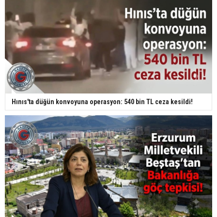
Hınıs'ta düğün konvoyuna operasyon: 540 bin TL ceza kesildi!