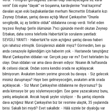
verin" Eski eşine "dayak" ve boşanma, kardeşlerine "mal kaçırma"
davaları açan eski başbakanlardan merhum Necmettin Erbakan'ın kızı
Zeynep Erbakan, şantaj davası açtığı Murat Çankaya'nın "Onunla
sevgiliydik, üç ay birlikte olduk" iddialarına cevap verdi. Vefat eden
teyzesi Reyhap Şen'in ölümünün 7'nci gününde mevlit okutan Zeynep
Erbakan, daha sonra telefonla Habertürk'ün sorularını yanıtladı:
SEVGİLİ YANITI - Habertürk'te sizin açtığınız şantaj davası haberi
için rahatsız etmiştik. Görüşlerinizi alabilir miyiz? Görmedim, ben şu
anda cenazeyle ilgilendiğim için haberim yok. - Hastanede tanıştığınız
Murat Çankaya'nın iddiaları var. Gerçek payı var mı? Evet hatırladım bu
olayı. Onun iddaları var ama dava devam ediyor. Nisanın ilk haftasında
ilk celsesi olacak. Ondan sonra kendisi orada ne açıklayacak
bilmiyorum. Avukatım benim yerime girecek bu davaya. - Siz gelecek
misiniz duruşmaya? Hayır ben gelmeyeceğim, avukatım artık orada
açıklayacak. - Siz Murat Çankaya'nın iddialarına ne diyorsunuz? Şu
anda kimseye bir şey söylemeyeceğim. Eee gene yazacaksınız bunu,
yanlış anlaşılacak. Ancak hayali şeyler söylüyor. - Bu şantaj olayında
dava açtığınız Murat Çankaya'nın biz bir resmine ulaştık, 35 yaşlarında
birisi. Sakallı biri miydi? Evet sakallıdır. - Hâlâ sizinle bir diyaloğu var