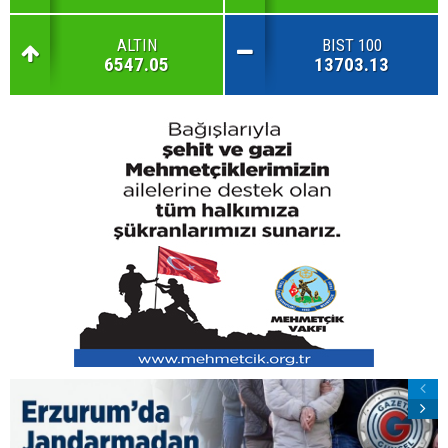
ALTIN
BIST 100
6547.05
13703.13