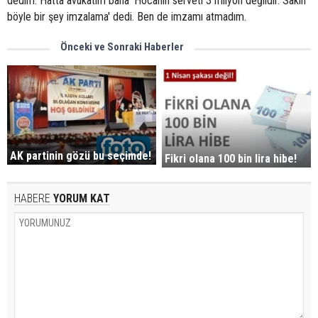
dedim. Hatta avukatım bana 'Hocanın serveti 3 milyon değildir. Sakın
böyle bir şey imzalama' dedi. Ben de imzamı atmadım.
Önceki ve Sonraki Haberler
AK partinin gözü bu seçimde!
Fikri olana 100 bin lira hibe!
HABERE
YORUM KAT