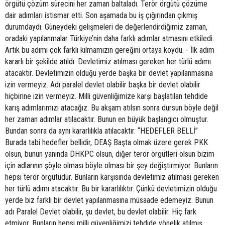
örgütü çözüm sürecini her zaman baltaladı. Terör örgütü çözüme
dair adımları istismar etti. Son aşamada bu iş çığırından çıkmış
durumdaydı. Güneydeki gelişmeleri de değerlendirdiğimiz zaman,
oradaki yapılanmalar Türkiye’nin daha farklı adımlar atmasını etkiledi.
Artık bu adımı çok farklı kılmamızın gereğini ortaya koydu. - İlk adım
kararlı bir şekilde atıldı. Devletimiz atılması gereken her türlü adımı
atacaktır. Devletimizin olduğu yerde başka bir devlet yapılanmasına
izin vermeyiz. Adı paralel devlet olabilir başka bir devlet olabilir
hiçbirine izin vermeyiz. Milli güvenliğimize karşı başlatılan tehdide
karış adımlarımızı atacağız. Bu akşam atılsın sonra dursun böyle değil
her zaman adımlar atılacaktır. Bunun en büyük başlangıcı olmuştur.
Bundan sonra da aynı kararlılıkla atılacaktır. “HEDEFLER BELLİ”
Burada tabi hedefler bellidir, DEAŞ Başta olmak üzere gerek PKK
olsun, bunun yanında DHKPC olsun, diğer terör örgütleri olsun bizim
için adlarının şöyle olması böyle olması bir şey değiştirmiyor. Bunların
hepsi terör örgütüdür. Bunların karşısında devletimiz atılması gereken
her türlü adımı atacaktır. Bu bir kararlılıktır. Çünkü devletimizin olduğu
yerde biz farklı bir devlet yapılanmasına müsaade edemeyiz. Bunun
adı Paralel Devlet olabilir, şu devlet, bu devlet olabilir. Hiç fark
etmiyor. Bunların hepsi milli güvenliğimizi tehdide yönelik atılmış