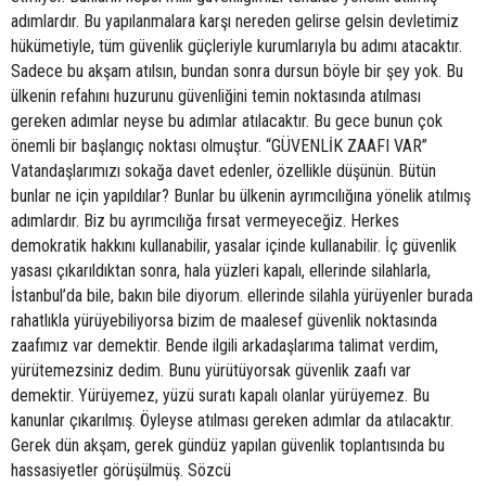
adımlardır. Bu yapılanmalara karşı nereden gelirse gelsin devletimiz
hükümetiyle, tüm güvenlik güçleriyle kurumlarıyla bu adımı atacaktır.
Sadece bu akşam atılsın, bundan sonra dursun böyle bir şey yok. Bu
ülkenin refahını huzurunu güvenliğini temin noktasında atılması
gereken adımlar neyse bu adımlar atılacaktır. Bu gece bunun çok
önemli bir başlangıç noktası olmuştur. “GÜVENLİK ZAAFI VAR”
Vatandaşlarımızı sokağa davet edenler, özellikle düşünün. Bütün
bunlar ne için yapıldılar? Bunlar bu ülkenin ayrımcılığına yönelik atılmış
adımlardır. Biz bu ayrımcılığa fırsat vermeyeceğiz. Herkes
demokratik hakkını kullanabilir, yasalar içinde kullanabilir. İç güvenlik
yasası çıkarıldıktan sonra, hala yüzleri kapalı, ellerinde silahlarla,
İstanbul’da bile, bakın bile diyorum. ellerinde silahla yürüyenler burada
rahatlıkla yürüyebiliyorsa bizim de maalesef güvenlik noktasında
zaafımız var demektir. Bende ilgili arkadaşlarıma talimat verdim,
yürütemezsiniz dedim. Bunu yürütüyorsak güvenlik zaafı var
demektir. Yürüyemez, yüzü suratı kapalı olanlar yürüyemez. Bu
kanunlar çıkarılmış. Öyleyse atılması gereken adımlar da atılacaktır.
Gerek dün akşam, gerek gündüz yapılan güvenlik toplantısında bu
hassasiyetler görüşülmüş. Sözcü