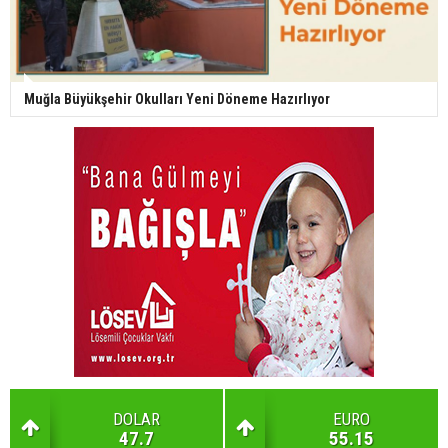
Muğla Büyükşehir Okulları Yeni Döneme Hazırlıyor
DOLAR
EURO
47.7
55.15