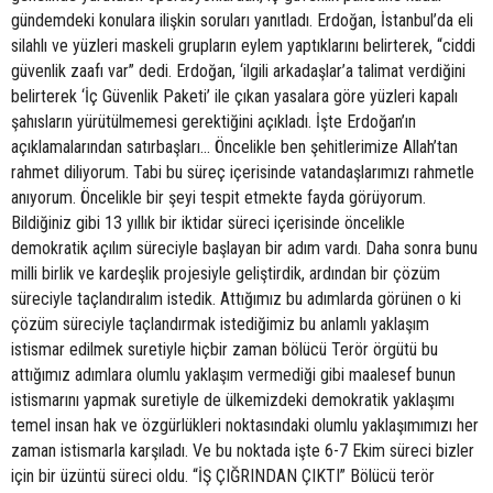
gündemdeki konulara ilişkin soruları yanıtladı. Erdoğan, İstanbul’da eli
silahlı ve yüzleri maskeli grupların eylem yaptıklarını belirterek, “ciddi
güvenlik zaafı var” dedi. Erdoğan, ‘ilgili arkadaşlar’a talimat verdiğini
belirterek ‘İç Güvenlik Paketi’ ile çıkan yasalara göre yüzleri kapalı
şahısların yürütülmemesi gerektiğini açıkladı. İşte Erdoğan’ın
açıklamalarından satırbaşları… Öncelikle ben şehitlerimize Allah’tan
rahmet diliyorum. Tabi bu süreç içerisinde vatandaşlarımızı rahmetle
anıyorum. Öncelikle bir şeyi tespit etmekte fayda görüyorum.
Bildiğiniz gibi 13 yıllık bir iktidar süreci içerisinde öncelikle
demokratik açılım süreciyle başlayan bir adım vardı. Daha sonra bunu
milli birlik ve kardeşlik projesiyle geliştirdik, ardından bir çözüm
süreciyle taçlandıralım istedik. Attığımız bu adımlarda görünen o ki
çözüm süreciyle taçlandırmak istediğimiz bu anlamlı yaklaşım
istismar edilmek suretiyle hiçbir zaman bölücü Terör örgütü bu
attığımız adımlara olumlu yaklaşım vermediği gibi maalesef bunun
istismarını yapmak suretiyle de ülkemizdeki demokratik yaklaşımı
temel insan hak ve özgürlükleri noktasındaki olumlu yaklaşımımızı her
zaman istismarla karşıladı. Ve bu noktada işte 6-7 Ekim süreci bizler
için bir üzüntü süreci oldu. “İŞ ÇIĞRINDAN ÇIKTI” Bölücü terör