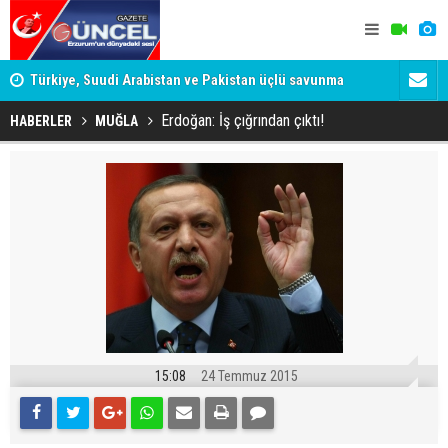
yor
Türkiye, Suudi Arabistan ve Pakistan üçlü savunma
Karanlık İl
anlaşmasını imzaladı
Memet Aca
Erdoğan: İş çığrından çıktı!
HABERLER
MUĞLA
15:08
24 Temmuz 2015