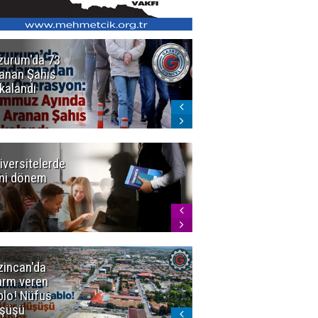
zurum'da 73
Bakan Gürlek
anan Şahıs
duyurdu! 7
kalandı
şirkete
kayyum atandı,
72 şüpheli
gözaltına
alındı
iversitelerde
Başkan
ni dönem
Sekmen'den
Tercih
Döneminde
Erzurum
Vurgusu
zincan'da
Meteoroloji
arm veren
uyardı!
blo! Nüfus
Doğu'ya yaz
şüşü
gelmeyecek