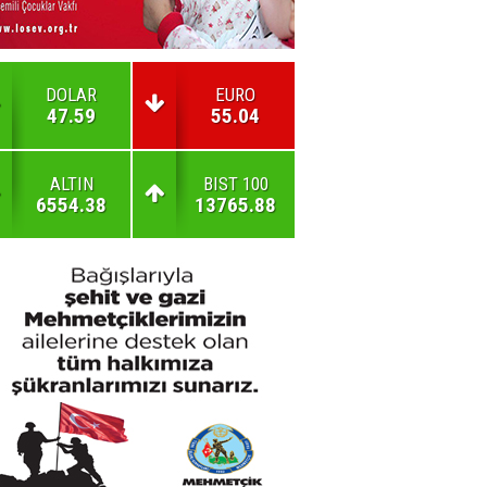
DOLAR
EURO
47.59
55.04
ALTIN
BIST 100
6554.38
13765.88