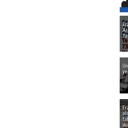
Er
Ar
Ya
Ün
ye
Er
al
ta
dü