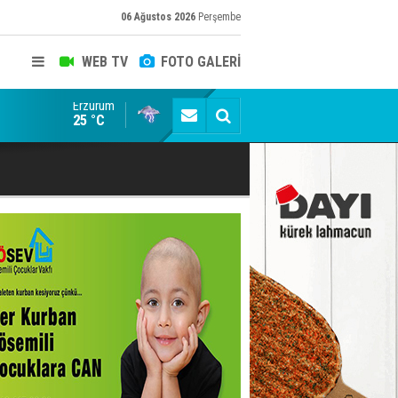
06 Ağustos 2026
Perşembe
WEB TV
FOTO GALERİ
Erzurum
Trabzon Büyükşehir Belediye Başkanı servet değerin
25 °C