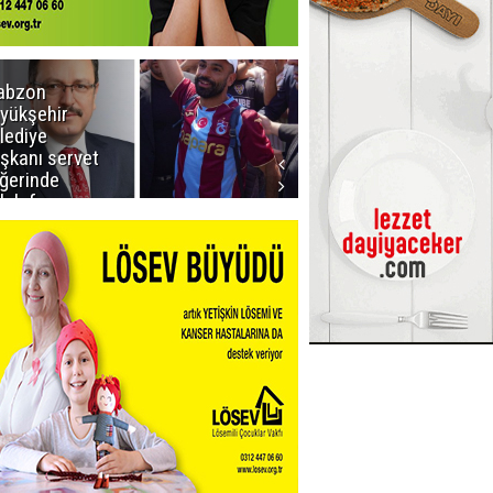
abzon
Salah ancak
yükşehir
Aralık ayında
lediye
Erzurum'da
şkanı servet
ğerinde
lah forması
dı