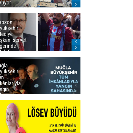
rüyor
abzon
Salah ancak
yükşehir
Aralık ayında
lediye
Erzurum'da
şkanı servet
ğerinde
lah forması
dı
ğla
Muğla
yükşehir
Büyükşehir’den
üm
Personeline
kânlarıyla
Rekor
ngın
Promosyon
hasında