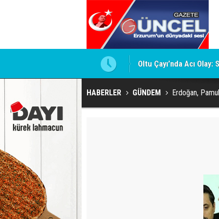
Oltu Çayı’nda Acı Olay: 
HABERLER
GÜNDEM
Erdoğan, Pamuk