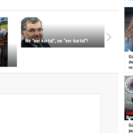
Ne “vur kurtul”, ne “ver kurtul”!
Gü
de
re
Gü
ya