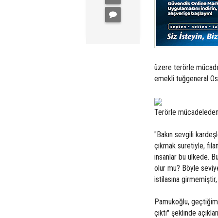
üzere terörle mücad
emekli tuğgeneral Os
Terörle mücadeleden 
"Bakın sevgili kardeşl
çıkmak suretiyle, fila
insanlar bu ülkede. Bu
olur mu? Böyle seviy
istilasına girmemiştir
Pamukoğlu, geçtiğimi
çıktı" şeklinde açıkl