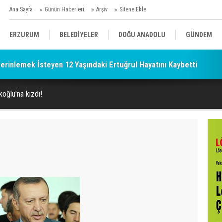
Ana Sayfa
Günün Haberleri
Arşiv
Sitene Ekle
ERZURUM
BELEDİYELER
DOĞU ANADOLU
GÜNDEM
Serinlemek İsteyen 12 Yaşındaki Ertuğrul Hayatını Kaybetti
SİYASET
AFAD/ SAVAŞ
SPOR
oğlu'na kızdı!
KÜLTÜR/SANAT//MAĞAZİN
BODRUM