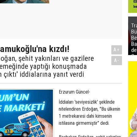
Tr
Bü
Be
Ba
amukoğlu'na kızdı!
de
A+
Sa
ğan, şehit yakınları ve gazilere
A-
al
r yemeğinde yaptığı konuşmada
 çıktı' iddialarına yanıt verdi
Erzurum Güncel-
İddiaları 'seviyesizlik' şeklinde
nitelendiren Erdoğan, "Bu ülkenin
1 metrekaresi dahi kimsenin
istilasına girmemiştir" dedi.