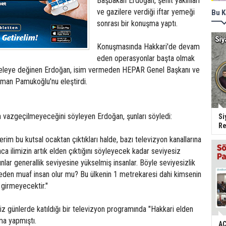
Başbakan Erdoğan, şehit yakınları
ve gazilere verdiği iftar yemeği
Bu K
sonrası bir konuşma yaptı.
Konuşmasında Hakkari'de devam
eden operasyonlar başta olmak
eleye değinen Erdoğan, isim vermeden HEPAR Genel Başkanı ve
man Pamukoğlu'nu eleştirdi.
vazgeçilmeyeceğini söyleyen Erdoğan, şunları söyledi:
Si
Re
erim bu kutsal ocaktan çıktıkları halde, bazı televizyon kanallarına
nca ilimizin artık elden çıktığını söyleyecek kadar seviyesiz
nlar generallik seviyesine yükselmiş insanlar. Böyle seviyesizlik
eden muaf insan olur mu? Bu ülkenin 1 metrekaresi dahi kimsenin
, girmeyecektir."
z günlerde katıldığı bir televizyon programında "Hakkari elden
ama yapmıştı.
AC