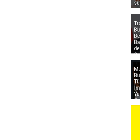
sü
Tr
Bü
Be
Ba
de
Sa
al
Mu
Bü
T
İm
Ya
Sa