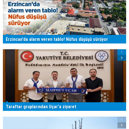
Erzincan'da alarm veren tablo! Nüfus düşüşü sürüyor
Taraftar gruplarından Uçar'a ziyaret