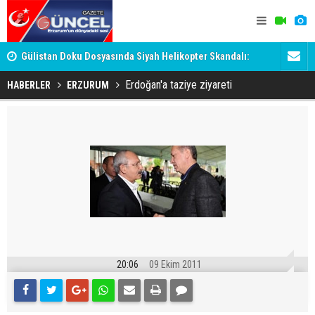
h
Gülistan Doku Dosyasında Siyah Helikopter Skandalı:
Ömer Arda 
Tutuklanan 'Hayırsever', Valiyi Geçemedi!
Erdoğan'a taziye ziyareti
HABERLER
ERZURUM
20:06
09 Ekim 2011