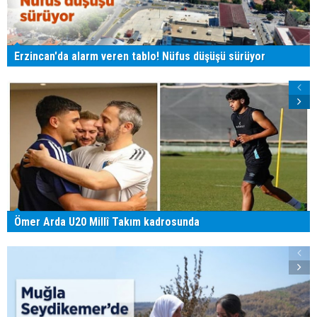
Erzincan'da alarm veren tablo! Nüfus düşüşü sürüyor
Ömer Arda U20 Millî Takım kadrosunda