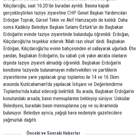
Kılıçdaroğlu, saat 16.20’de buradan ayrıldı. Basına kapalı
gerçekleştirilen taziye ziyaretine CHP Genel Başkan Yardımcıları
Erdoğan Toprak, Gürsel Tekin ve Akif Hamzaçebi de katıldı. Daha
sonra Kadıköy Belediye Başkanı Selami Öztürk’ün de Başbakan
Erdoğan’ın evinde taziye ziyaretinde bulunduğu öğrenildi. Erdoğan,
Kılıçdaroğlu'na teşekkür ederek 'Allah razı olsun' dedi. Başbakan
Erdoğan, Kılıçdaroğlu'nu evinin bahçesinden el sallayarak uğurladı. Öte
yandan, Başbakan Erdoğan’ın, bu sabah çok yakın akraba olanların
dışında taziye ziyareti almadığı öğrenildi. Başbakan Erdoğan’ın
kendisine taziyede bulunamayan milletvekilleri ve partililerin
ziyaretlerine yarın yapılacak grup toplantısı ile 14 ve 16 Ekim
arasında Kızılcahamam’da yapılacak İstişare ve Değerlendirme
Toplantısı’nda kabul edeceği belirtildi. Bu arada, Başbakan Erdoğan’ın
konutundaki arsada, basın mensuplarının bekleyişi sürüyor. Üsküdar
Belediyesi, buradaki basın mensuplarına çay ve su ikramında
bulunuyor. Belediye ayrıca, yağışlı hava nedeniyle gazetecilere
yağmurluk dağıttı.
Önceki ve Sonraki Haberler