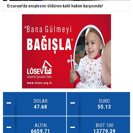
Erzurum'da eniştesini öldüren katil hakim karşısında!
DOLAR
EURO
47.68
55.13
ALTIN
BIST 100
6659.71
13779.39