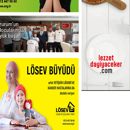
zurum'un
Amar süper
docularından
ligi seviyor!
yük başarı