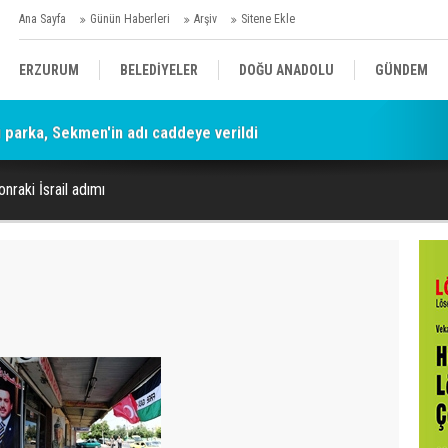
Ana Sayfa
Günün Haberleri
Arşiv
Sitene Ekle
ERZURUM
BELEDİYELER
DOĞU ANADOLU
GÜNDEM
parka, Sekmen'in adı caddeye verildi
SİYASET
AFAD/ SAVAŞ
SPOR
onraki İsrail adımı
KÜLTÜR/SANAT//MAĞAZİN
BODRUM