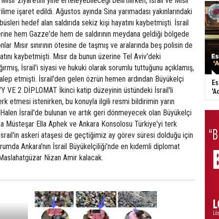
ır ziyaretini yine erteleyebileceği belirtilirken, İsrail ve Mısır
ilime işaret edildi. Ağustos ayında Sina yarımadası yakınlarındaki
üsleri hedef alan saldırıda sekiz kişi hayatını kaybetmişti. İsrail
zerine hem Gazze'de hem de saldırının meydana geldiği bölgede
lar Mısır sınırının ötesine de taşmış ve aralarında beş polisin de
atını kaybetmişti. Mısır da bunun üzerine Tel Aviv'deki
ğırmış, İsrail'i siyasi ve hukuki olarak sorumlu tuttuğunu açıklamış,
alep etmişti. İsrail'den gelen özrün hemen ardından Büyükelçi
Es
 VE 2 DİPLOMAT İkinci katip düzeyinin üstündeki İsrail'li
'A
erk etmesi istenirken, bu konuyla ilgili resmi bildirimin yarın
 Halen İsrail'de bulunan ve artık geri dönmeyecek olan Büyükelçi
ıra Müsteşar Ella Aphek ve Ankara Konsolosu Türkiye'yi terk
İsrail'in askeri ataşesi de geçtiğimiz ay görev süresi dolduğu için
umda Ankara'nın İsrail Büyükelçiliği'nde en kıdemli diplomat
 Maslahatgüzar Nizan Amir kalacak.