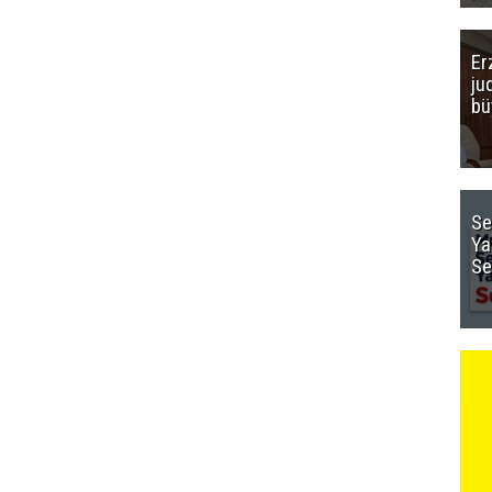
Er
ju
bü
Se
Ya
Se