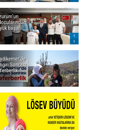
zurum'un
Amar süper
docularından
ligi seviyor!
yük başarı
ydikemer'de
Muğla
ngın Sonrası
Büyükşehir
ferberlik
Tüm
İmkânlarıyla
Yangın
Sahasında