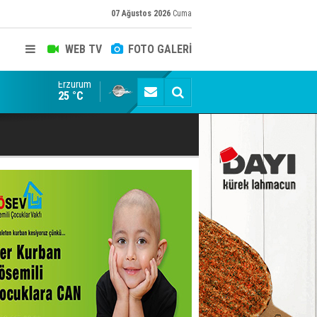
07 Ağustos 2026
Cuma
WEB TV
FOTO GALERİ
Erzurum
Konuşanlar'a katıldı, söyledikleri başına iş açtı! Göza
25 °C