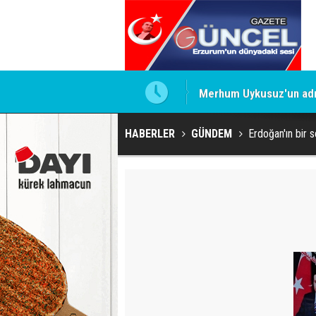
Merhum Uykusuz'un adı 
HABERLER
GÜNDEM
Erdoğan'ın bir s