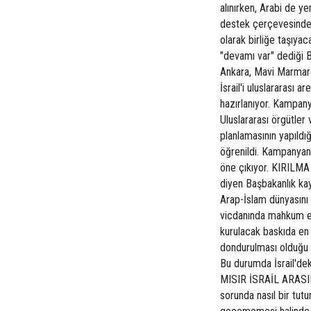
alınırken, Arabi de yen
destek çerçevesinde 
olarak birliğe taşıy
"devamı var" dediği B
Ankara, Mavi Marmara
İsrail'i uluslararası
hazırlanıyor. Kampanya
Uluslararası örgütler
planlamasının yapıld
öğrenildi. Kampanyan
öne çıkıyor. KIRILMA 
diyen Başbakanlık kay
Arap-İslam dünyasını v
vicdanında mahkum edi
kurulacak baskıda en et
dondurulması olduğu be
Bu durumda İsrail'deki
MISIR İSRAİL ARASIND
sorunda nasıl bir tut