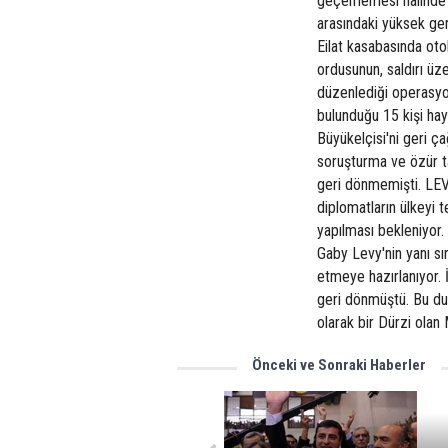
geçememesi halinde Mıs
arasındaki yüksek ger
Eilat kasabasında otob
ordusunun, saldırı ü
düzenlediği operasyon
bulunduğu 15 kişi hay
Büyükelçisi'ni geri ça
soruşturma ve özür t
geri dönmemişti. LEVY
diplomatların ülkeyi t
yapılması bekleniyor.
Gaby Levy'nin yanı s
etmeye hazırlanıyor. 
geri dönmüştü. Bu dur
olarak bir Dürzi olan
Önceki ve Sonraki Haberler