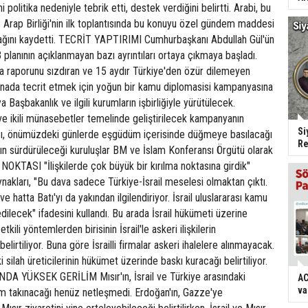
i politika nedeniyle tebrik etti, destek verdiğini belirtti. Arabi, bu
Arap Birliği'nin ilk toplantısında bu konuyu özel gündem maddesi
acağını kaydetti. TECRİT YAPTIRIMI Cumhurbaşkanı Abdullah Gül'ün
 planının açıklanmayan bazı ayrıntıları ortaya çıkmaya başladı.
 raporunu sızdıran ve 15 aydır Türkiye'den özür dilemeyen
 arenada tecrit etmek için yoğun bir kamu diplomasisi kampanyasına
 Başbakanlık ve ilgili kurumların işbirliğiyle yürütülecek.
 ve ikili münasebetler temelinde geliştirilecek kampanyanın
Si
ığı, önümüzdeki günlerde eşgüdüm içerisinde düğmeye basılacağı
Re
ın sürdürüleceği kuruluşlar BM ve İslam Konferansı Örgütü olarak
NOKTASI "İlişkilerde çok büyük bir kırılma noktasına girdik"
nakları, "Bu dava sadece Türkiye-İsrail meselesi olmaktan çıktı.
e hatta Batı'yı da yakından ilgilendiriyor. İsrail uluslararası kamu
lecek" ifadesini kullandı. Bu arada İsrail hükümeti üzerine
kili yöntemlerden birisinin İsrail'le askeri ilişkilerin
lirtiliyor. Buna göre İsrailli firmalar askeri ihalelere alınmayacak.
 silah üreticilerinin hükümet üzerinde baskı kuracağı belirtiliyor.
A YÜKSEK GERİLİM Mısır'ın, İsrail ve Türkiye arasındaki
AC
va
um takınacağı henüz netleşmedi. Erdoğan'ın, Gazze'ye