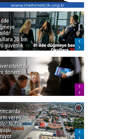
 ilde
Erzurum'da
üğmeye
Kürekle
sıldı!
işlenen
ullara 30 bin
vahşette karar
ni güvenlik
kesinleşti!
revlisi
Yargıtay
cezaları onadı
iversitelerde
Başkan
ni dönem
Sekmen'den
Tercih
Döneminde
Erzurum
Vurgusu
zincan'da
Meteoroloji
arm veren
uyardı!
blo! Nüfus
Doğu'ya yaz
şüşü
gelmeyecek
rüyor