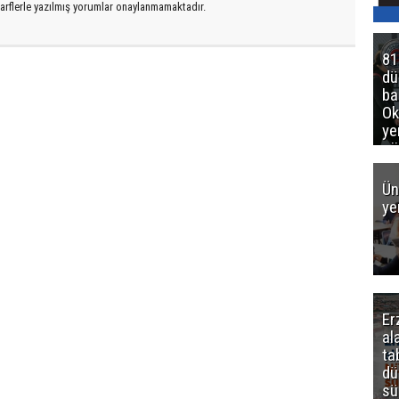
arflerle yazılmış yorumlar onaylanmamaktadır.
81
d
ba
Ok
ye
gö
Ün
ye
Er
al
ta
dü
sü