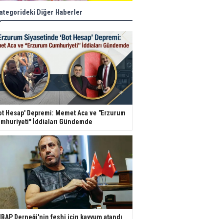
ategorideki Diğer Haberler
ot Hesap' Depremi: Memet Aca ve "Erzurum
mhuriyeti" İddiaları Gündemde
BAP Derneği'nin feshi için kayyum atandı