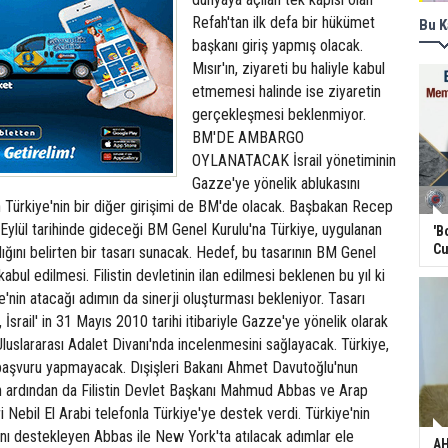
Refah'tan ilk defa bir hükümet
Bu K
başkanı giriş yapmış olacak.
Mısır'ın, ziyareti bu haliyle kabul
etmemesi halinde ise ziyaretin
gerçekleşmesi beklenmiyor.
BM'DE AMBARGO
OYLANATACAK İsrail yönetiminin
Gazze'ye yönelik ablukasını
n Türkiye'nin bir diğer girişimi de BM'de olacak. Başbakan Recep
Eylül tarihinde gideceği BM Genel Kurulu'na Türkiye, uygulanan
'B
Cu
ığını belirten bir tasarı sunacak. Hedef, bu tasarının BM Genel
abul edilmesi. Filistin devletinin ilan edilmesi beklenen bu yıl ki
e'nin atacağı adımın da sinerji oluşturması bekleniyor. Tasarı
, İsrail' in 31 Mayıs 2010 tarihi itibariyle Gazze'ye yönelik olarak
Uluslararası Adalet Divanı'nda incelenmesini sağlayacak. Türkiye,
başvuru yapmayacak. Dışişleri Bakanı Ahmet Davutoğlu'nun
ın ardından da Filistin Devlet Başkanı Mahmud Abbas ve Arap
i Nebil El Arabi telefonla Türkiye'ye destek verdi. Türkiye'nin
asını destekleyen Abbas ile New York'ta atılacak adımlar ele
AH