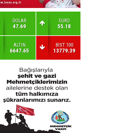
DOLAR
EURO
47.69
55.18
ALTIN
BIST 100
6647.65
13779.39