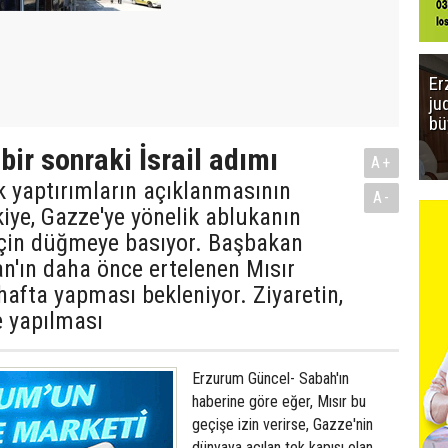
Er
ju
bü
bir sonraki İsrail adımı
A+
lik yaptırımların açıklanmasının
A-
iye, Gazze'ye yönelik ablukanın
 için düğmeye basıyor. Başbakan
n'ın daha önce ertelenen Mısır
 hafta yapması bekleniyor. Ziyaretin,
e yapılması
Erzurum Güncel- Sabah'ın
haberine göre eğer, Mısır bu
geçişe izin verirse, Gazze'nin
dünyaya açılan tek kapısı olan